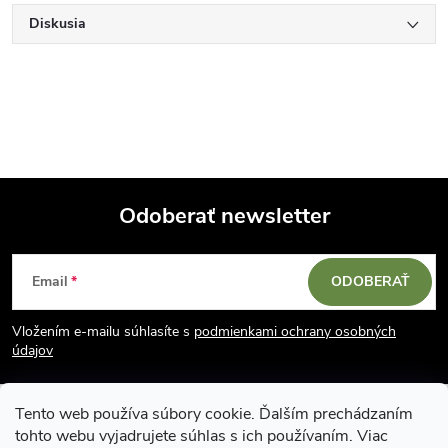
Diskusia
Odoberať newsletter
Z
Email
ODOBERAŤ
á
Vložením e-mailu súhlasíte s
podmienkami ochrany osobných
p
údajov
ä
Tento web používa súbory cookie. Ďalším prechádzaním
tohto webu vyjadrujete súhlas s ich používaním. Viac