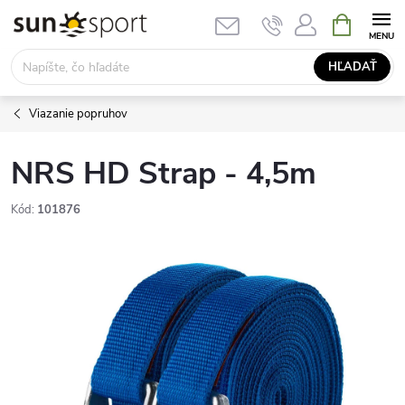
Prejsť
NÁKUPN
KOŠÍK
na
obsah
HĽADAŤ
Viazanie popruhov
NRS HD Strap - 4,5m
Kód:
101876