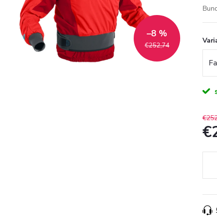
Bund
–8 %
Vari
€252,74
€252
€
Jedn
cena