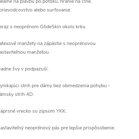
deálne na plavbu po potoku, hranie na člne,
prievodcovstvo alebo surfovanie.
eraz s neoprénom GlideSkin okolo krku.
atexové manžety na zápästie s neoprénovou
astaviteľnou manžetou.
iadne švy v podpazuší.
ynikajúci strih pre dámy bez obmedzenia pohybu -
ámsky strih 4D.
áprsné vrecko so zipsom YKK.
astaviteľný neoprénový pás pre lepšie prispôsobenie.