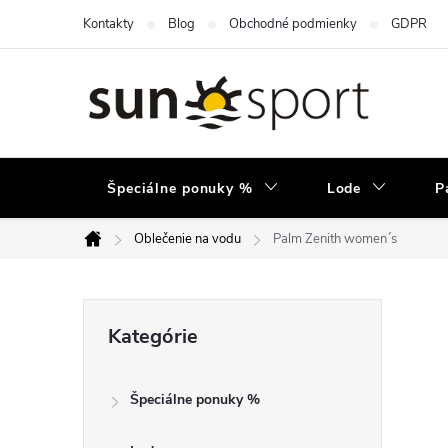
Prejsť
Kontakty
Blog
Obchodné podmienky
GDPR
na
obsah
Špeciálne ponuky %
Lode
P
Oblečenie na vodu
Palm Zenith women´s
Domov
B
Preskočiť
Kategórie
kategórie
o
Špeciálne ponuky %
č