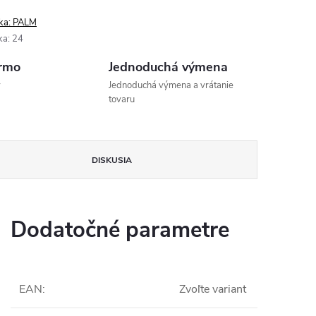
ka:
PALM
ka
:
24
rmo
Jednoduchá výmena
v
Jednoduchá výmena a vrátanie
tovaru
DISKUSIA
Dodatočné parametre
EAN
:
Zvoľte variant