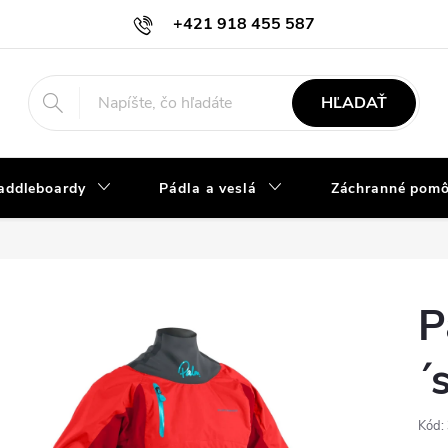
+421 918 455 587
info@vodacky-obchod.sk
HĽADAŤ
addleboardy
Pádla a veslá
Záchranné pom
P
´
Kód: