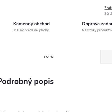
Znač
Záru
Kamenný obchod
Doprava zada
150 m² predajnej plochy
Na stovky produkto
POPIS
Podrobný popis