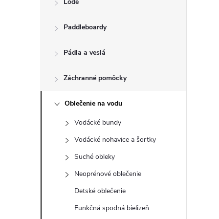
Lode
n
Paddleboardy
ý
p
Pádla a veslá
a
Záchranné pomôcky
n
Oblečenie na vodu
Vodácké bundy
e
Vodácké nohavice a šortky
l
Suché obleky
Neoprénové oblečenie
Detské oblečenie
Funkčná spodná bielizeň