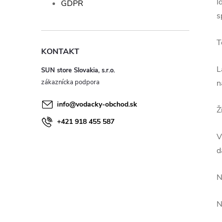
I
GDPR
s
T
KONTAKT
L
SUN store Slovakia, s.r.o.
n
info
@
vodacky-obchod.sk
Ž
+421 918 455 587
V
d
N
N