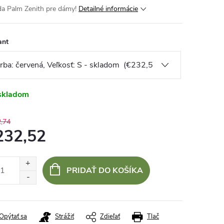
a Palm Zenith pre dámy!
Detailné informácie
ant
skladom
,74
232,52
otková
:
PRIDAŤ DO KOŠÍKA
Opýtať sa
Strážiť
Zdieľať
Tlač