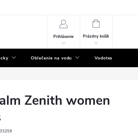
NÁKUPNÝ
KOŠÍK
Prázdny košík
Prihlásenie
ôcky
Oblečenie na vodu
Vodotesný program
alm Zenith women
s
33259