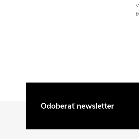
V
š
Z
Odoberať newsletter
á