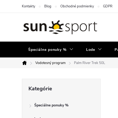
Prejsť
Kontakty
Blog
Obchodné podmienky
GDPR
na
obsah
Špeciálne ponuky %
Lode
P
Vodotesný program
Palm River Trek 50L
Domov
B
Preskočiť
Kategórie
kategórie
o
Špeciálne ponuky %
č