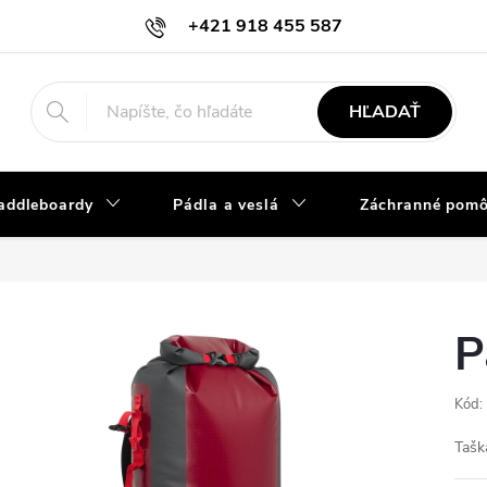
+421 918 455 587
info@vodacky-obchod.sk
HĽADAŤ
addleboardy
Pádla a veslá
Záchranné pom
P
Kód:
Taška