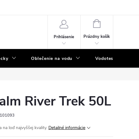
NÁKUPNÝ
KOŠÍK
Prázdny košík
Prihlásenie
ôcky
Oblečenie na vodu
Vodotesný program
alm River Trek 50L
101093
 na loď najvyššej kvality.
Detailné informácie