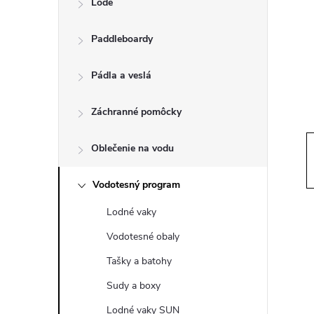
Lode
n
Paddleboardy
ý
p
Pádla a veslá
a
Záchranné pomôcky
n
Oblečenie na vodu
e
Vodotesný program
Lodné vaky
l
Vodotesné obaly
Tašky a batohy
Sudy a boxy
Lodné vaky SUN