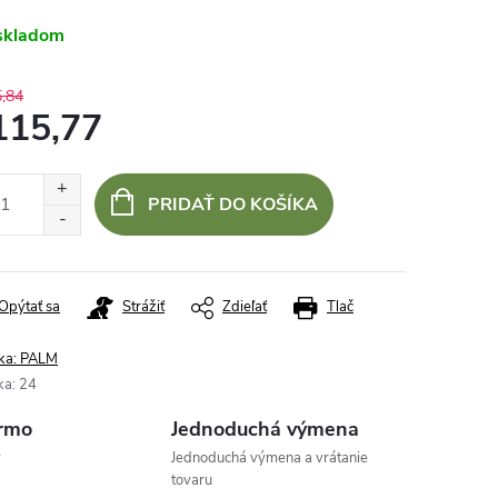
skladom
,84
115,77
otková
:
PRIDAŤ DO KOŠÍKA
Opýtať sa
Strážiť
Zdieľať
Tlač
ka:
PALM
ka
:
24
rmo
Jednoduchá výmena
v
Jednoduchá výmena a vrátanie
tovaru