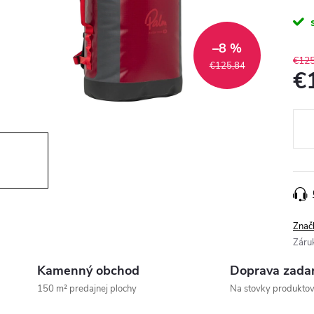
–8 %
€125
€125,84
€
Jedn
cena
Znač
Záru
Kamenný obchod
Doprava zada
150 m² predajnej plochy
Na stovky produkto