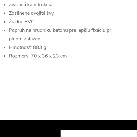
Zváraná konštrukcia.
Zosilnené dvojité švy.
Žiadne PVC.
Popruh na hrudníku batohu pre lepšiu fixáciu pri
plnom zaťažení.
Hmotnosť: 883 g
Rozmery: 70 x 36 x 23 cm