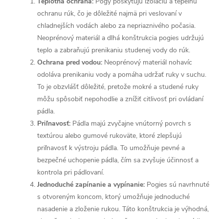
Teplotná ochrana:
Pogy poskytujú izoláciu a tepelnú
ochranu rúk, čo je dôležité najmä pri veslovaní v
chladnejších vodách alebo za nepriaznivého počasia.
Neoprénový materiál a dlhá konštrukcia pogies udržujú
teplo a zabraňujú prenikaniu studenej vody do rúk.
Ochrana pred vodou:
Neoprénový materiál nohavíc
odoláva prenikaniu vody a pomáha udržať ruky v suchu.
To je obzvlášť dôležité, pretože mokré a studené ruky
môžu spôsobiť nepohodlie a znížiť citlivosť pri ovládaní
pádla.
Priľnavosť:
Pádla majú zvyčajne vnútorný povrch s
textúrou alebo gumové rukoväte, ktoré zlepšujú
priľnavosť k výstroju pádla. To umožňuje pevné a
bezpečné uchopenie pádla, čím sa zvyšuje účinnosť a
kontrola pri pádlovaní.
Jednoduché zapínanie a vypínanie:
Pogies sú navrhnuté
s otvoreným koncom, ktorý umožňuje jednoduché
nasadenie a zloženie rukou. Táto konštrukcia je výhodná,