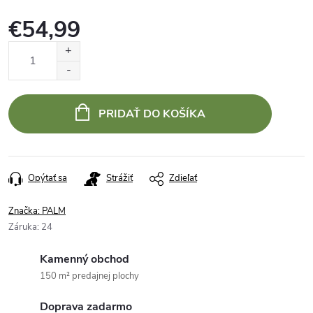
€54,99
Jednotková
cena:
PRIDAŤ DO KOŠÍKA
Opýtať sa
Strážiť
Zdieľať
Značka:
PALM
Záruka
:
24
Kamenný obchod
150 m² predajnej plochy
Doprava zadarmo