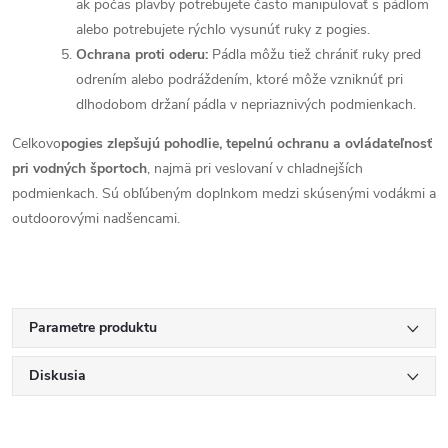
ak počas plavby potrebujete často manipulovať s pádlom
alebo potrebujete rýchlo vysunúť ruky z pogies.
Ochrana proti oderu:
Pádla môžu tiež chrániť ruky pred
odrením alebo podráždením, ktoré môže vzniknúť pri
dlhodobom držaní pádla v nepriaznivých podmienkach.
Celkovo
pogies zlepšujú pohodlie, tepelnú ochranu a ovládateľnosť
pri vodných športoch
, najmä pri veslovaní v chladnejších
podmienkach. Sú obľúbeným doplnkom medzi skúsenými vodákmi a
outdoorovými nadšencami.
Parametre produktu
Diskusia