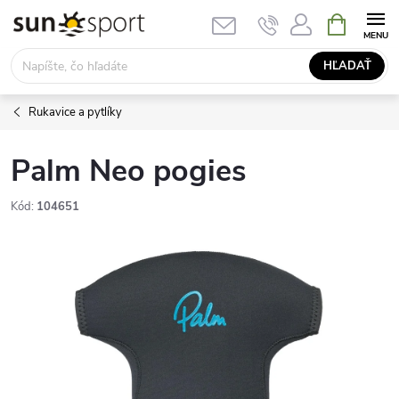
Prejsť
NÁKUPN
KOŠÍK
na
obsah
HĽADAŤ
Rukavice a pytlíky
Palm Neo pogies
Kód:
104651