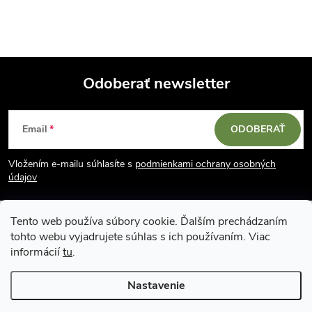
Odoberať newsletter
Z
Email
ODOBERAŤ
á
Vložením e-mailu súhlasíte s
podmienkami ochrany osobných
p
údajov
ä
Tento web používa súbory cookie. Ďalším prechádzaním
tohto webu vyjadrujete súhlas s ich používaním. Viac
t
informácií
tu
.
i
Nastavenie
Copyright 2026
Vodácky obchod SUN sport
. Všetky práva vyhradené.