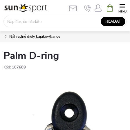
Prejsť
NÁKUPN
KOŠÍK
na
obsah
HĽADAŤ
Náhradné diely kajakov/kanoe
Palm D-ring
Kód:
107689