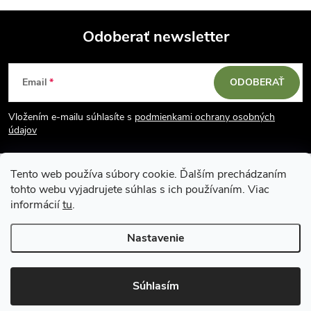
Odoberať newsletter
Z
Email
ODOBERAŤ
á
Vložením e-mailu súhlasíte s
podmienkami ochrany osobných
p
údajov
ä
Tento web používa súbory cookie. Ďalším prechádzaním
tohto webu vyjadrujete súhlas s ich používaním. Viac
t
informácií
tu
.
i
Nastavenie
Copyright 2026
Vodácky obchod SUN sport
. Všetky práva vyhradené.
e
Upraviť nastavenie cookies
Súhlasím
Vytvoril Shoptet