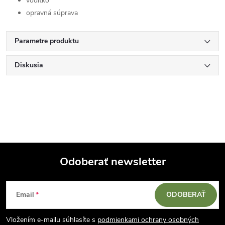
vodítko
opravná súprava
Parametre produktu
Diskusia
Odoberať newsletter
Z
Email
ODOBERAŤ
á
Vložením e-mailu súhlasíte s
podmienkami ochrany osobných