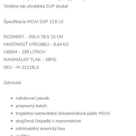
Vznikne tak ultraľahká SUP doska!
Špecifikácie MOAI SUP 11'6 LE
ROZMERY - 350 X 78 X 15 CM
HMOTNOSŤ VÝROBKU - 8,44 KG
OBJEM - 299 LITROV
MAXIMÁLNY TLAK - 18PSI
SKU - M-22116LS
Zahrnuté:
nafukovací plavák
prepravný batoh
trojdielne nastaviteľné sklolaminátové pádlo MOAI
dvojčinné čerpadlo s manometrom
odnímateľný americký box