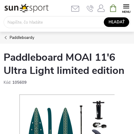
Prejsť
NÁKUPN
KOŠÍK
na
obsah
HĽADAŤ
Paddleboardy
Paddleboard MOAI 11'6
Ultra Light limited edition
Kód:
105609