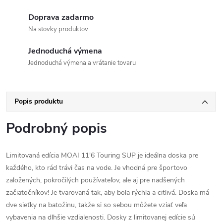
Doprava zadarmo
Na stovky produktov
Jednoduchá výmena
Jednoduchá výmena a vrátanie tovaru
Popis produktu
Podrobný popis
Limitovaná edícia MOAI 11'6 Touring SUP je ideálna doska pre
každého, kto rád trávi čas na vode. Je vhodná pre športovo
založených, pokročilých používateľov, ale aj pre nadšených
začiatočníkov! Je tvarovaná tak, aby bola rýchla a citlivá. Doska má
dve sieťky na batožinu, takže si so sebou môžete vziať veľa
vybavenia na dlhšie vzdialenosti. Dosky z limitovanej edície sú