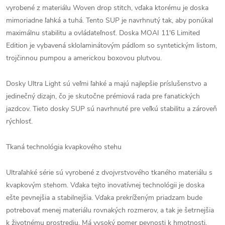
vyrobené z materiálu Woven drop stitch, vďaka ktorému je doska
mimoriadne ľahká a tuhá. Tento SUP je navrhnutý tak, aby ponúkal
maximálnu stabilitu a ovládateľnosť. Doska MOAI 11'6 Limited
Edition je vybavená sklolaminátovým pádlom so syntetickým listom,
trojčinnou pumpou a americkou boxovou plutvou.
Dosky Ultra Light sú veľmi ľahké a majú najlepšie príslušenstvo a
jedinečný dizajn, čo je skutočne prémiová rada pre fanatických
jazdcov. Tieto dosky SUP sú navrhnuté pre veľkú stabilitu a zároveň
rýchlosť.
Tkaná technológia kvapkového stehu
Ultraľahké série sú vyrobené z dvojvrstvového tkaného materiálu s
kvapkovým stehom. Vďaka tejto inovatívnej technológii je doska
ešte pevnejšia a stabilnejšia. Vďaka prekríženým priadzam bude
potrebovať menej materiálu rovnakých rozmerov, a tak je šetrnejšia
k životnému prostrediu. Má vysoký pomer pevnosti k hmotnosti.