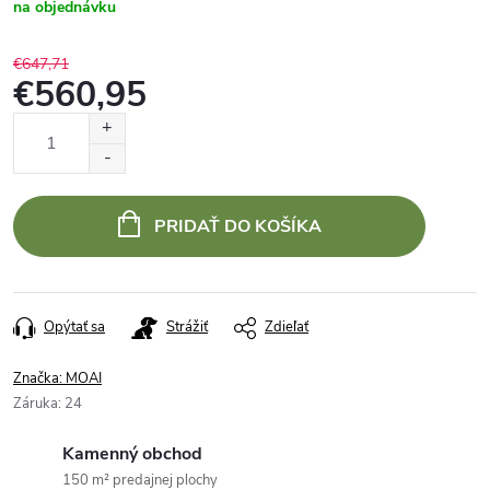
na objednávku
€647,71
€560,95
Jednotková
cena:
PRIDAŤ DO KOŠÍKA
Opýtať sa
Strážiť
Zdieľať
Značka:
MOAI
Záruka
:
24
Kamenný obchod
150 m² predajnej plochy