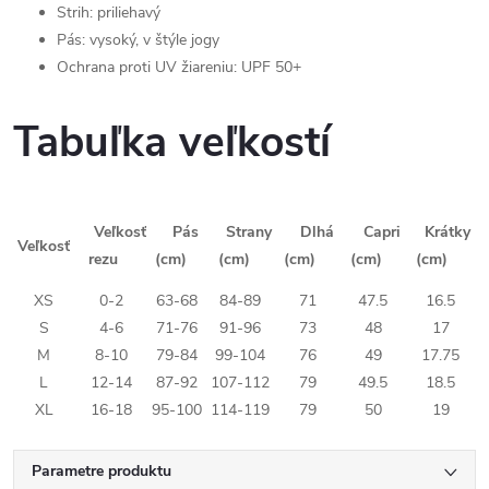
Strih: priliehavý
Pás: vysoký, v štýle jogy
Ochrana proti UV žiareniu: UPF 50+
Tabuľka veľkostí
Veľkosť
Pás
Strany
Dlhá
Capri
Krátky
Veľkosť
rezu
(cm)
(cm)
(cm)
(cm)
(cm)
XS
0-2
63-68
84-89
71
47.5
16.5
S
4-6
71-76
91-96
73
48
17
M
8-10
79-84
99-104
76
49
17.75
L
12-14
87-92
107-112
79
49.5
18.5
XL
16-18
95-100
114-119
79
50
19
Parametre produktu