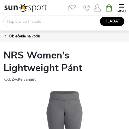
Prejsť
NÁKUPN
KOŠÍK
na
obsah
HĽADAŤ
Oblečenie na vodu
NRS Women's
Lightweight Pánt
Kód:
Zvoľte variant