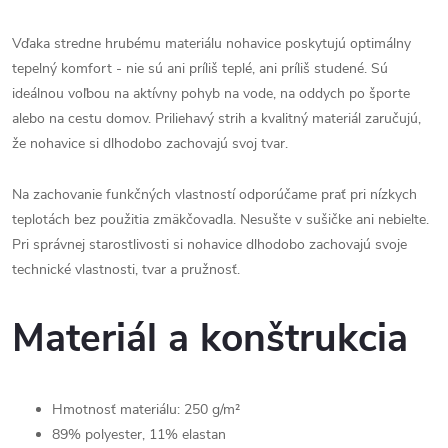
Vďaka stredne hrubému materiálu nohavice poskytujú optimálny
tepelný komfort - nie sú ani príliš teplé, ani príliš studené. Sú
ideálnou voľbou na aktívny pohyb na vode, na oddych po športe
alebo na cestu domov. Priliehavý strih a kvalitný materiál zaručujú,
že nohavice si dlhodobo zachovajú svoj tvar.
Na zachovanie funkčných vlastností odporúčame prať pri nízkych
teplotách bez použitia zmäkčovadla. Nesušte v sušičke ani nebielte.
Pri správnej starostlivosti si nohavice dlhodobo zachovajú svoje
technické vlastnosti, tvar a pružnosť.
Materiál a konštrukcia
Hmotnosť materiálu: 250 g/m²
89% polyester, 11% elastan