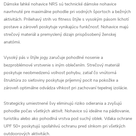
Dámske ľahké nohavice NRS sú technické dámske nohavice
navrhnuté pre maximálne pohodlie pri vodných športoch a bežných
aktivitách. Priliehavý strih vo fitness štýle s vysokým pásom lichotí
postave a zároveň poskytuje vynikajúcu funkčnosť. Nohavice majú
strečový materiál a premyslený dizajn prispôsobený ženskej
anatómii.
Vysoký pás v štýle jogy zaručuje pohodlné nosenie a
bezproblémové vrstvenie s iným oblečením. Strečový materiál
poskytuje neobmedzenú voľnosť pohybu, zatiaľ čo vnútorná
štruktúra zo sieťoviny poskytuje príjemný pocit na pokožke a
zároveň optimálne odvádza vlhkosť pri zachovaní tepelnej izolácie.
Strategicky umiestnené švy eliminujú riziko odierania a zvyšujú
pohodlie počas všetkých aktivít. Nohavice sú ideálne na pádlovanie,
turistiku alebo ako pohodlná vrstva pod suchý oblek. Vďaka ochrane
UPF 50+ poskytujú spoľahlivú ochranu pred slnkom pri všetkých
outdoorových aktivitách.