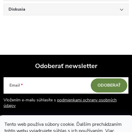
Diskusia
Odoberať newsletter
Z
Email
ODOBERAŤ
á
Vložením e-mailu súhlasíte s
podmienkami ochrany osobných
p
údajov
ä
Tento web používa súbory cookie. Ďalším prechádzaním
tohto webu vyjadrujete súhlas s ich používaním. Viac