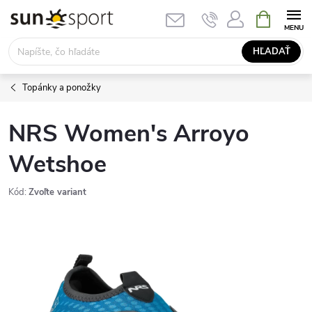
Prejsť
NÁKUPN
KOŠÍK
na
obsah
HĽADAŤ
Topánky a ponožky
NRS Women's Arroyo
Wetshoe
Kód:
Zvoľte variant