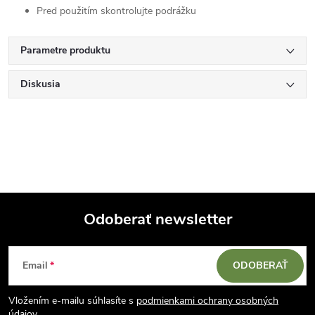
Pred použitím skontrolujte podrážku
Parametre produktu
Diskusia
Odoberať newsletter
Z
Email
ODOBERAŤ
á
Vložením e-mailu súhlasíte s
podmienkami ochrany osobných
údajov