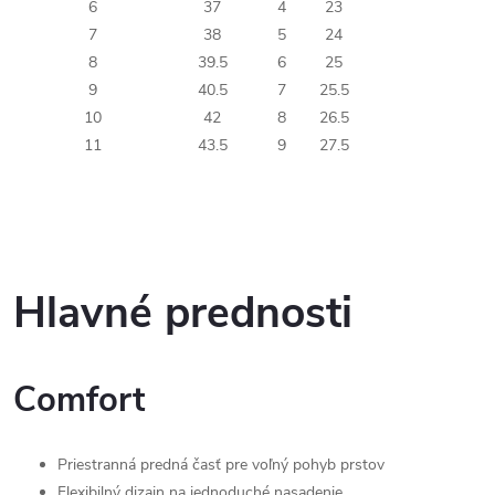
6
37
4
23
7
38
5
24
8
39.5
6
25
9
40.5
7
25.5
10
42
8
26.5
11
43.5
9
27.5
Hlavné prednosti
Comfort
Priestranná predná časť pre voľný pohyb prstov
Flexibilný dizajn na jednoduché nasadenie