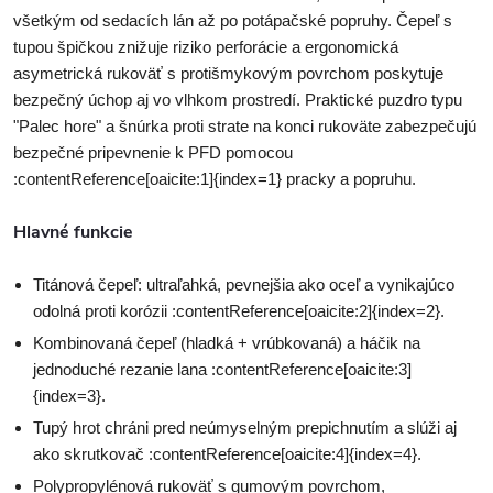
všetkým od sedacích lán až po potápačské popruhy. Čepeľ s
tupou špičkou znižuje riziko perforácie a ergonomická
asymetrická rukoväť s protišmykovým povrchom poskytuje
bezpečný úchop aj vo vlhkom prostredí. Praktické puzdro typu
"Palec hore" a šnúrka proti strate na konci rukoväte zabezpečujú
bezpečné pripevnenie k PFD pomocou
:contentReference[oaicite:1]{index=1} pracky a popruhu.
Hlavné funkcie
Titánová čepeľ: ultraľahká, pevnejšia ako oceľ a vynikajúco
odolná proti korózii :contentReference[oaicite:2]{index=2}.
Kombinovaná čepeľ (hladká + vrúbkovaná) a háčik na
jednoduché rezanie lana :contentReference[oaicite:3]
{index=3}.
Tupý hrot chráni pred neúmyselným prepichnutím a slúži aj
ako skrutkovač :contentReference[oaicite:4]{index=4}.
Polypropylénová rukoväť s gumovým povrchom,