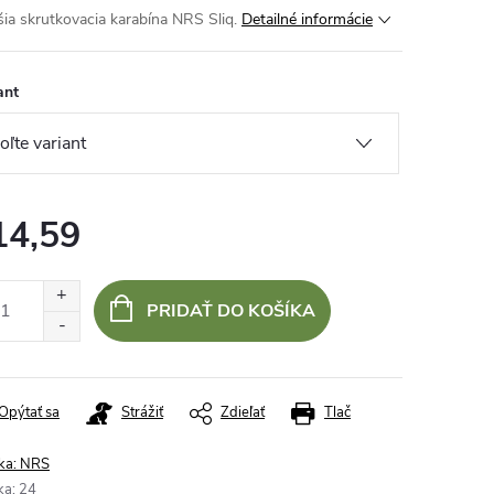
ia skrutkovacia karabína NRS Sliq.
Detailné informácie
ant
14,59
otková
:
PRIDAŤ DO KOŠÍKA
Opýtať sa
Strážiť
Zdieľať
Tlač
ka:
NRS
ka
:
24