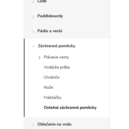
Lode
n
Paddleboardy
ý
p
Pádla a veslá
a
Záchranné pomôcky
Plávacie vesty
n
Vodácke prilby
e
Chrániče
Nože
l
Hádzačky
Ostatné záchranné pomôcky
Oblečenie na vodu