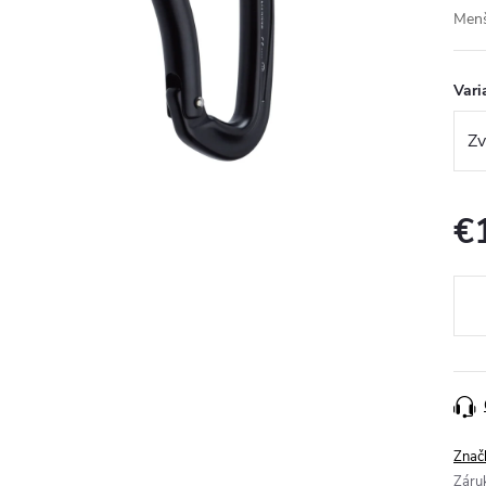
Menš
Vari
€
Jedn
cena
Znač
Záru