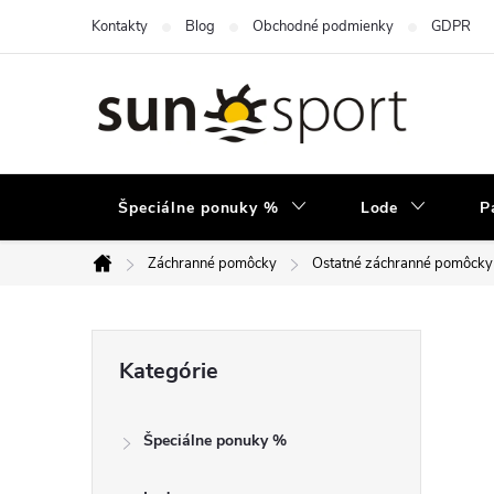
Prejsť
Kontakty
Blog
Obchodné podmienky
GDPR
na
obsah
Špeciálne ponuky %
Lode
P
Záchranné pomôcky
Ostatné záchranné pomôcky
Domov
B
Preskočiť
Kategórie
kategórie
o
Špeciálne ponuky %
č