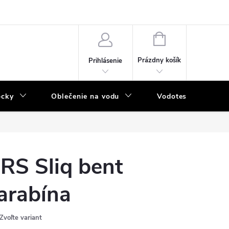
NÁKUPNÝ
KOŠÍK
Prázdny košík
Prihlásenie
ôcky
Oblečenie na vodu
Vodotesný program
RS Sliq bent
arabína
Zvoľte variant