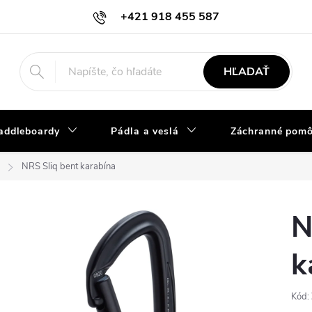
+421 918 455 587
info@vodacky-obchod.sk
HĽADAŤ
addleboardy
Pádla a veslá
Záchranné pom
NRS Sliq bent karabína
N
k
Kód: