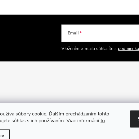
Email
Vložením e-mailu súhlasíte s
podmienka
oužíva súbory cookie. Ďalším prechádzaním tohto
jete súhlas s ich používaním. Viac informácií
tu
.
hradené.
Upraviť nastavenie cookies
ie