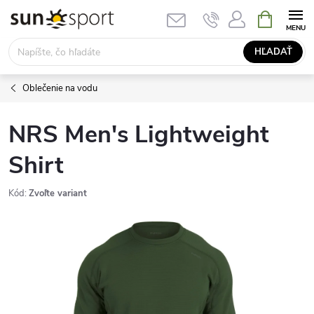
Prejsť
NÁKUPN
KOŠÍK
na
obsah
HĽADAŤ
Oblečenie na vodu
NRS Men's Lightweight
Shirt
Kód:
Zvoľte variant