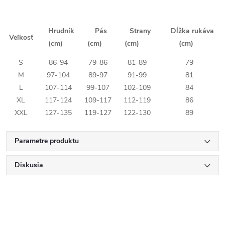
Hrudník
Pás
Strany
Dĺžka rukáva
Veľkosť
(cm)
(cm)
(cm)
(cm)
S
86-94
79-86
81-89
79
M
97-104
89-97
91-99
81
L
107-114
99-107
102-109
84
XL
117-124
109-117
112-119
86
XXL
127-135
119-127
122-130
89
Parametre produktu
Diskusia