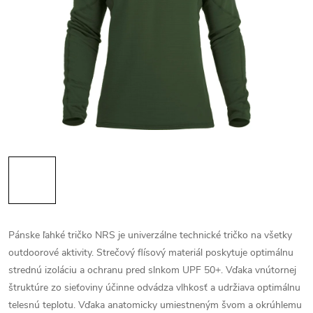
Pánske ľahké tričko NRS je univerzálne technické tričko na všetky
outdoorové aktivity. Strečový flísový materiál poskytuje optimálnu
strednú izoláciu a ochranu pred slnkom UPF 50+. Vďaka vnútornej
štruktúre zo sieťoviny účinne odvádza vlhkosť a udržiava optimálnu
telesnú teplotu. Vďaka anatomicky umiestneným švom a okrúhlemu