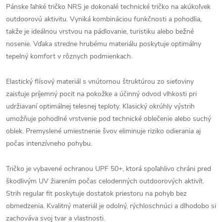
Pánske ľahké tričko NRS je dokonalé technické tričko na akúkoľvek
outdoorovú aktivitu. Vyniká kombináciou funkčnosti a pohodlia,
takže je ideálnou vrstvou na pádlovanie, turistiku alebo bežné
nosenie. Vďaka stredne hrubému materiálu poskytuje optimálny
tepelný komfort v rôznych podmienkach.
Elastický flísový materiál s vnútornou štruktúrou zo sieťoviny
zaisťuje príjemný pocit na pokožke a účinný odvod vlhkosti pri
udržiavaní optimálnej telesnej teploty. Klasický okrúhly výstrih
umožňuje pohodlné vrstvenie pod technické oblečenie alebo suchý
oblek. Premyslené umiestnenie švov eliminuje riziko odierania aj
počas intenzívneho pohybu.
Tričko je vybavené ochranou UPF 50+, ktorá spoľahlivo chráni pred
škodlivým UV žiarením počas celodenných outdoorových aktivít.
Strih regular fit poskytuje dostatok priestoru na pohyb bez
obmedzenia. Kvalitný materiál je odolný, rýchloschnúci a dlhodobo si
zachováva svoj tvar a vlastnosti.