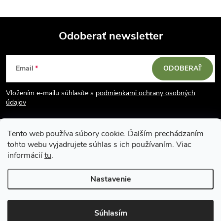
Odoberať newsletter
Z
Email
ODOBERAŤ
á
Vložením e-mailu súhlasíte s
podmienkami ochrany osobných
p
údajov
ä
Tento web používa súbory cookie. Ďalším prechádzaním
tohto webu vyjadrujete súhlas s ich používaním. Viac
t
informácií
tu
.
i
Nastavenie
Copyright 2026
Vodácky obchod SUN sport
. Všetky práva vyhradené.
e
Upraviť nastavenie cookies
Súhlasím
Vytvoril Shoptet