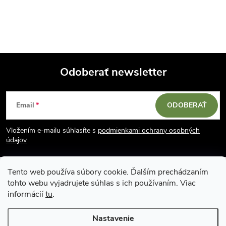
Odoberať newsletter
Z
Email
ODOBERAŤ
á
Vložením e-mailu súhlasíte s
podmienkami ochrany osobných
p
údajov
ä
Tento web používa súbory cookie. Ďalším prechádzaním
tohto webu vyjadrujete súhlas s ich používaním. Viac
t
informácií
tu
.
i
Nastavenie