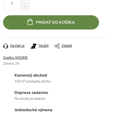
cena:
PRIDAŤ DO KOŠÍKA
Opýtať sa
Strážiť
Zdieľať
Značka:
NOOKIE
Záruka
:
24
Kamenný obchod
150 m² predajnej plochy
Doprava zadarmo
Na stovky produktov
Jednoduchá výmena