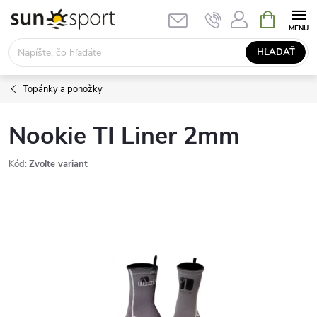
Prejsť
NÁKUPN
KOŠÍK
na
obsah
HĽADAŤ
Topánky a ponožky
Nookie TI Liner 2mm
Kód:
Zvoľte variant