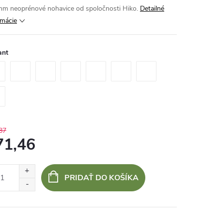
mm neoprénové nohavice od spoločnosti Hiko.
Detailné
rmácie
ant
87
71,46
otková
:
PRIDAŤ DO KOŠÍKA