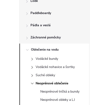
Lode
n
Paddleboardy
ý
p
Pádla a veslá
a
Záchranné pomôcky
n
Oblečenie na vodu
Vodácké bundy
e
Vodácké nohavice a šortky
l
Suché obleky
Neoprénové oblečenie
Neoprénové tričká a bundy
Neoprénové obleky a LJ