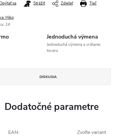
Opýtať sa
Strážiť
Zdieľať
Tlač
ka:
Hiko
ka
:
24
rmo
Jednoduchá výmena
v
Jednoduchá výmena a vrátanie
tovaru
DISKUSIA
Dodatočné parametre
EAN
:
Zvoľte variant