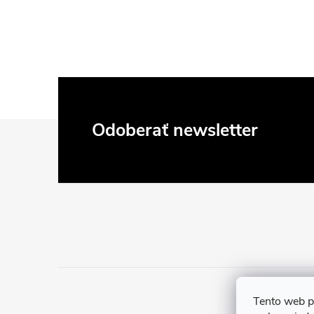
Z
Odoberať newsletter
á
p
ä
t
i
Tento web p