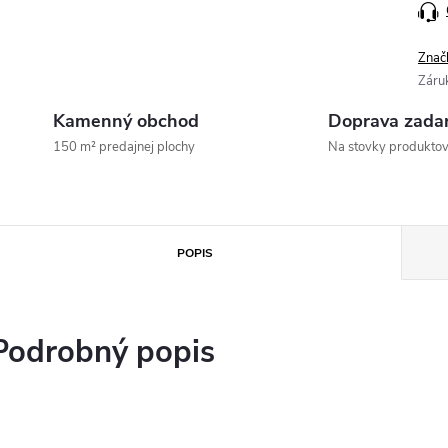
Znač
Záru
Kamenný obchod
Doprava zada
150 m² predajnej plochy
Na stovky produkto
POPIS
Podrobný popis