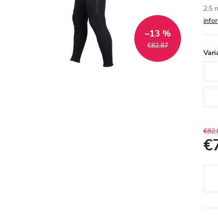
2,5 
info
–13 %
€82,87
Vari
€82,
€
Jedn
cena