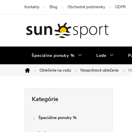
Prejsť
Kontakty
Blog
Obchodné podmienky
GDPR
na
obsah
Špeciálne ponuky %
Lode
P
Oblečenie na vodu
Neoprénové oblečenie
Hi
Domov
B
Preskočiť
Kategórie
kategórie
o
Špeciálne ponuky %
č