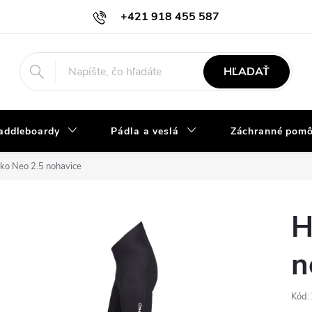
+421 918 455 587
info@vodacky-obchod.sk
HĽADAŤ
addleboardy
Pádla a veslá
Záchranné pom
ko Neo 2.5 nohavice
H
n
Kód: