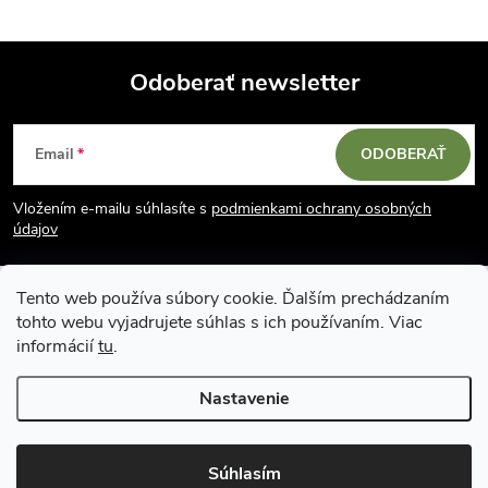
Odoberať newsletter
Z
Email
ODOBERAŤ
á
Vložením e-mailu súhlasíte s
podmienkami ochrany osobných
p
údajov
ä
Tento web používa súbory cookie. Ďalším prechádzaním
tohto webu vyjadrujete súhlas s ich používaním. Viac
t
informácií
tu
.
i
Nastavenie
Copyright 2026
Vodácky obchod SUN sport
. Všetky práva vyhradené.
e
Upraviť nastavenie cookies
Súhlasím