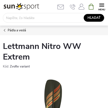
Prejsť
NÁKUPN
KOŠÍK
na
obsah
HĽADAŤ
Pádla a veslá
Lettmann Nitro WW
Extrem
Kód:
Zvoľte variant