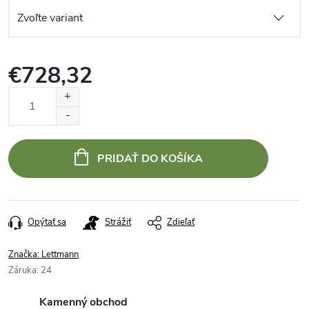
€728,32
Jednotková
cena:
PRIDAŤ DO KOŠÍKA
Opýtať sa
Strážiť
Zdieľať
Značka:
Lettmann
Záruka
:
24
Kamenný obchod