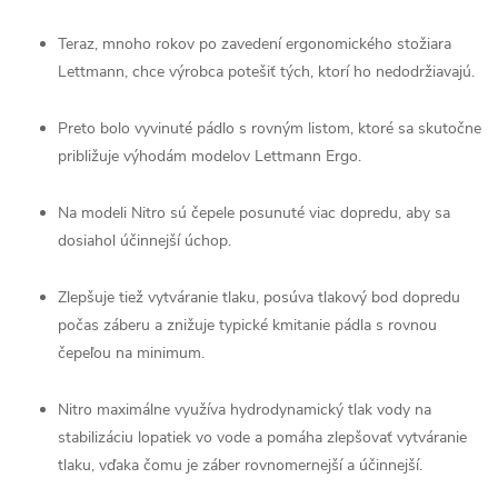
Teraz, mnoho rokov po zavedení ergonomického stožiara
Lettmann, chce výrobca potešiť tých, ktorí ho nedodržiavajú.
Preto bolo vyvinuté pádlo s rovným listom, ktoré sa skutočne
približuje výhodám modelov Lettmann Ergo.
Na modeli Nitro sú čepele posunuté viac dopredu, aby sa
dosiahol účinnejší úchop.
Zlepšuje tiež vytváranie tlaku, posúva tlakový bod dopredu
počas záberu a znižuje typické kmitanie pádla s rovnou
čepeľou na minimum.
Nitro maximálne využíva hydrodynamický tlak vody na
stabilizáciu lopatiek vo vode a pomáha zlepšovať vytváranie
tlaku, vďaka čomu je záber rovnomernejší a účinnejší.