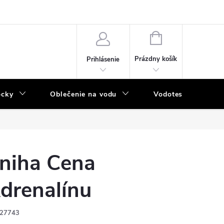
NÁKUPNÝ
KOŠÍK
Prázdny košík
Prihlásenie
ôcky
Oblečenie na vodu
Vodotesný program
niha Cena
drenalínu
27743