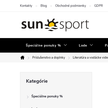
Prejsť
Kontakty
Blog
Obchodné podmienky
GDPR
na
obsah
Špeciálne ponuky %
Lode
P
Príslušenstvo a doplnky
Literatúra a vodácke vid
Domov
B
Preskočiť
Kategórie
kategórie
o
Špeciálne ponuky %
č