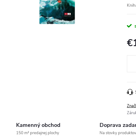
Knih
€
Jedn
cena
Znač
Záru
Kamenný obchod
Doprava zada
150 m² predajnej plochy
Na stovky produkto