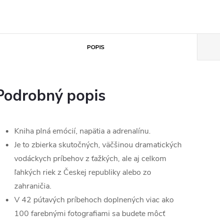
POPIS
Podrobný popis
Kniha plná emócií, napätia a adrenalínu.
Je to zbierka skutočných, väčšinou dramatických
vodáckych príbehov z ťažkých, ale aj celkom
ľahkých riek z Českej republiky alebo zo
zahraničia.
V 42 pútavých príbehoch doplnených viac ako
100 farebnými fotografiami sa budete môcť