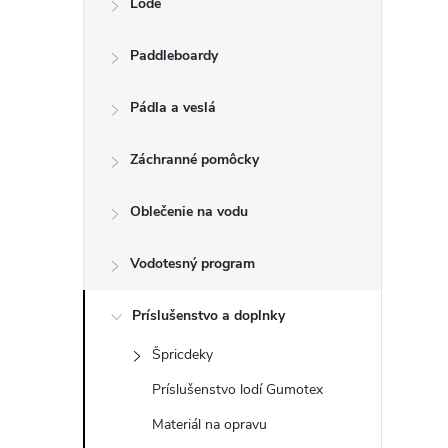
Lode
n
Paddleboardy
ý
p
Pádla a veslá
a
Záchranné pomôcky
n
Oblečenie na vodu
e
Vodotesný program
l
Príslušenstvo a doplnky
Špricdeky
Príslušenstvo lodí Gumotex
Materiál na opravu