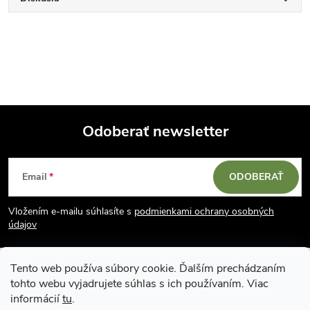
Odoberať newsletter
Z
Email
ODOBERAŤ
á
Vložením e-mailu súhlasíte s
podmienkami ochrany osobných
p
údajov
ä
Tento web používa súbory cookie. Ďalším prechádzaním
tohto webu vyjadrujete súhlas s ich používaním. Viac
t
informácií
tu
.