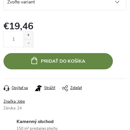
€19,46
Jednotková
cena:
PRIDAŤ DO KOŠÍKA
Opýtať sa
Strážiť
Zdieľať
Značka:
Jobe
Záruka
:
24
Kamenný obchod
150 m² predajnej plochy