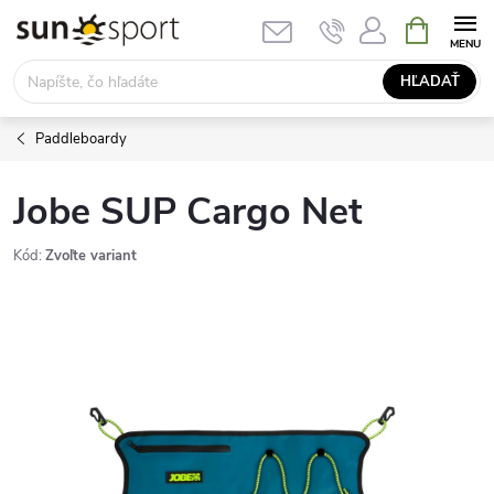
Prejsť
NÁKUPN
KOŠÍK
na
obsah
HĽADAŤ
Paddleboardy
Jobe SUP Cargo Net
Kód:
Zvoľte variant