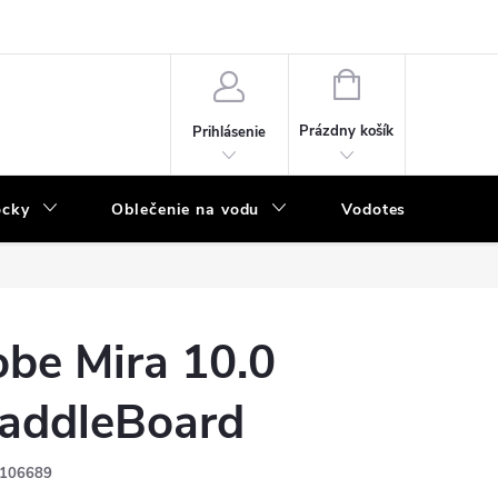
NÁKUPNÝ
KOŠÍK
Prázdny košík
Prihlásenie
ôcky
Oblečenie na vodu
Vodotesný program
obe Mira 10.0
addleBoard
106689