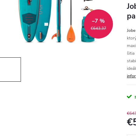
Jo
pa
–7 %
€643,37
Jobe
ktor
maxi
šiti
stabi
ideá
info
€643
€
Jedn