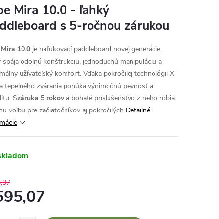
be Mira 10.0 - ľahký
ddleboard s 5-ročnou zárukou
 Mira 10.0
je nafukovací paddleboard novej generácie,
ý spája odolnú konštrukciu, jednoduchú manipuláciu a
málny užívateľský komfort. Vďaka pokročilej technológii X-
a a tepelného zvárania ponúka výnimočnú pevnosť a
litu. S
záruka 5 rokov
a bohaté príslušenstvo z neho robia
lnu voľbu pre začiatočníkov aj pokročilých
Detailné
rmácie
skladom
,37
595,07
otková