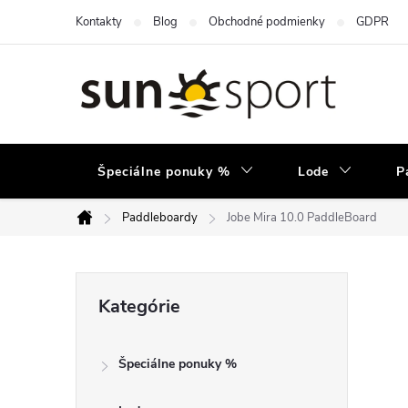
Prejsť
Kontakty
Blog
Obchodné podmienky
GDPR
na
obsah
Špeciálne ponuky %
Lode
P
Paddleboardy
Jobe Mira 10.0 PaddleBoard
Domov
B
Preskočiť
Kategórie
kategórie
o
Špeciálne ponuky %
č