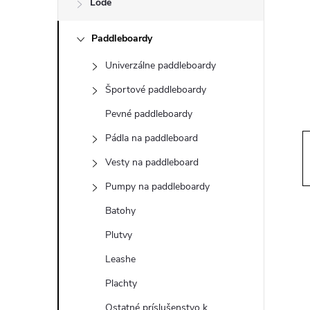
Lode
n
Paddleboardy
ý
Univerzálne paddleboardy
p
Športové paddleboardy
a
Pevné paddleboardy
Pádla na paddleboard
n
Vesty na paddleboard
e
Pumpy na paddleboardy
Batohy
l
Plutvy
Leashe
Plachty
Ostatné príslušenstvo k