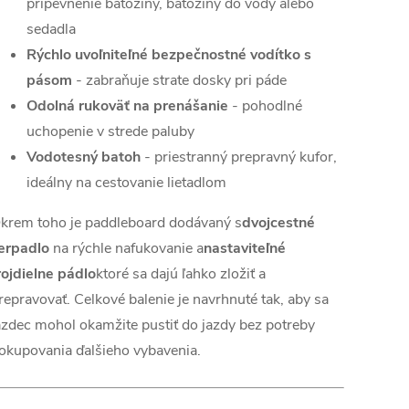
pripevnenie batožiny, batožiny do vody alebo
sedadla
Rýchlo uvoľniteľné bezpečnostné vodítko s
pásom
- zabraňuje strate dosky pri páde
Odolná rukoväť na prenášanie
- pohodlné
uchopenie v strede paluby
Vodotesný batoh
- priestranný prepravný kufor,
ideálny na cestovanie lietadlom
krem toho je paddleboard dodávaný s
dvojcestné
erpadlo
na rýchle nafukovanie a
nastaviteľné
rojdielne pádlo
ktoré sa dajú ľahko zložiť a
repravovať. Celkové balenie je navrhnuté tak, aby sa
azdec mohol okamžite pustiť do jazdy bez potreby
okupovania ďalšieho vybavenia.