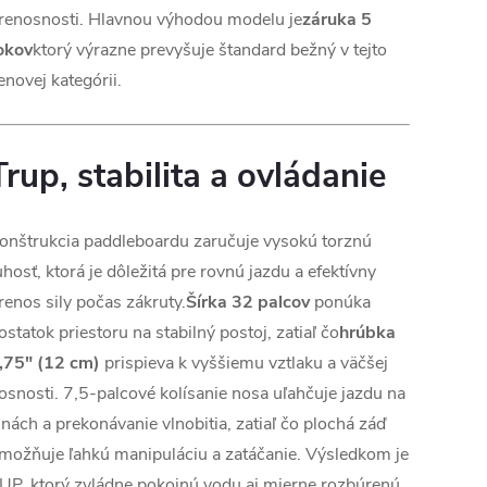
renosnosti. Hlavnou výhodou modelu je
záruka 5
okov
ktorý výrazne prevyšuje štandard bežný v tejto
enovej kategórii.
Trup, stabilita a ovládanie
onštrukcia paddleboardu zaručuje vysokú torznú
uhosť, ktorá je dôležitá pre rovnú jazdu a efektívny
renos sily počas zákruty.
Šírka 32 palcov
ponúka
ostatok priestoru na stabilný postoj, zatiaľ čo
hrúbka
,75" (12 cm)
prispieva k vyššiemu vztlaku a väčšej
osnosti. 7,5-palcové kolísanie nosa uľahčuje jazdu na
lnách a prekonávanie vlnobitia, zatiaľ čo plochá záď
možňuje ľahkú manipuláciu a zatáčanie. Výsledkom je
UP, ktorý zvládne pokojnú vodu aj mierne rozbúrenú