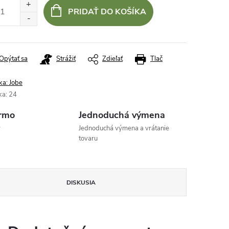
:
PRIDAŤ DO KOŠÍKA
Opýtať sa
Strážiť
Zdieľať
Tlač
ka:
Jobe
ka
:
24
rmo
Jednoduchá výmena
v
Jednoduchá výmena a vrátanie
tovaru
DISKUSIA