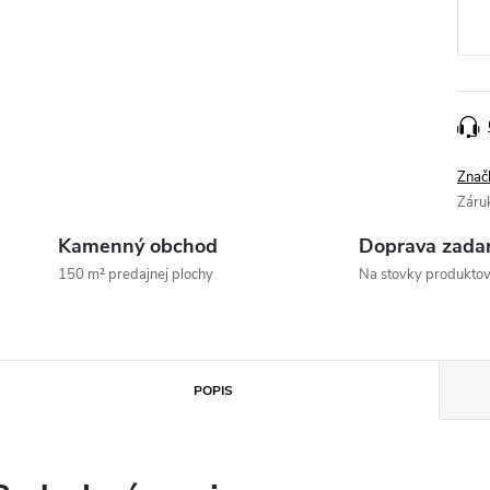
cena
Znač
Záru
Kamenný obchod
Doprava zada
150 m² predajnej plochy
Na stovky produkto
POPIS