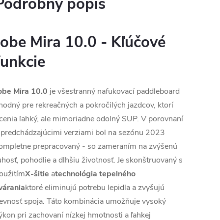
Podrobný popis
Jobe Mira 10.0 - Kľúčové
funkcie
obe Mira 10.0
je všestranný nafukovací paddleboard
hodný pre rekreačných a pokročilých jazdcov, ktorí
cenia ľahký, ale mimoriadne odolný SUP. V porovnaní
 predchádzajúcimi verziami bol na sezónu 2023
ompletne prepracovaný - so zameraním na zvýšenú
uhosť, pohodlie a dlhšiu životnosť. Je skonštruovaný s
oužitím
X-šitie
a
technológia tepelného
várania
ktoré eliminujú potrebu lepidla a zvyšujú
evnosť spoja. Táto kombinácia umožňuje vysoký
ýkon pri zachovaní nízkej hmotnosti a ľahkej