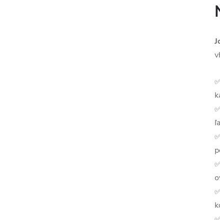
J
v
k
ľ
p
o
k