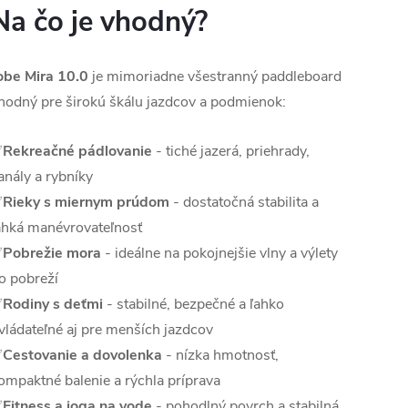
Na čo je vhodný?
obe Mira 10.0
je mimoriadne všestranný paddleboard
hodný pre širokú škálu jazdcov a podmienok:
✅
Rekreačné pádlovanie
- tiché jazerá, priehrady,
anály a rybníky
✅
Rieky s miernym prúdom
- dostatočná stabilita a
ahká manévrovateľnosť
✅
Pobrežie mora
- ideálne na pokojnejšie vlny a výlety
o pobreží
✅
Rodiny s deťmi
- stabilné, bezpečné a ľahko
vládateľné aj pre menších jazdcov
✅
Cestovanie a dovolenka
- nízka hmotnosť,
ompaktné balenie a rýchla príprava
✅
Fitness a joga na vode
- pohodlný povrch a stabilná