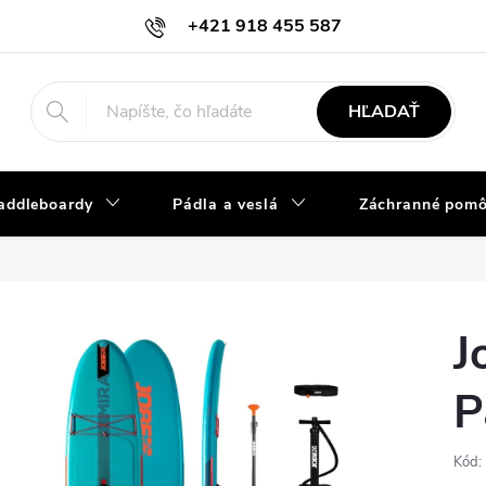
+421 918 455 587
info@vodacky-obchod.sk
HĽADAŤ
addleboardy
Pádla a veslá
Záchranné pom
J
P
Kód: