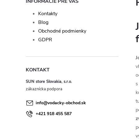
INFORMÁCIE PRE VÁS
Kontakty
Blog
Obchodné podmienky
GDPR
J
v
KONTAKT
o
SUN store Slovakia, s.r.o.
s
k
t
info
@
vodacky-obchod.sk
p
+421 918 455 587
z
p
v