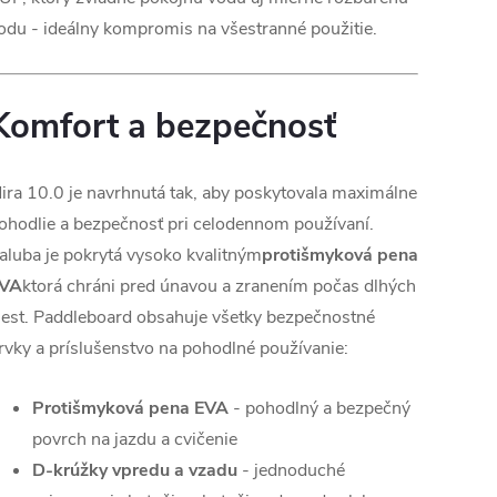
odu - ideálny kompromis na všestranné použitie.
Komfort a bezpečnosť
ira 10.0 je navrhnutá tak, aby poskytovala maximálne
ohodlie a bezpečnosť pri celodennom používaní.
aluba je pokrytá vysoko kvalitným
protišmyková pena
VA
ktorá chráni pred únavou a zranením počas dlhých
iest. Paddleboard obsahuje všetky bezpečnostné
rvky a príslušenstvo na pohodlné používanie:
Protišmyková pena EVA
- pohodlný a bezpečný
povrch na jazdu a cvičenie
D-krúžky vpredu a vzadu
- jednoduché