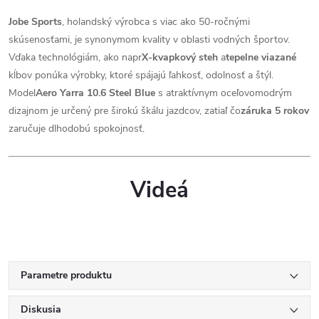
Jobe Sports
, holandský výrobca s viac ako 50-ročnými
skúsenosťami, je synonymom kvality v oblasti vodných športov.
Vďaka technológiám, ako napr
X-kvapkový steh
a
tepelne viazané
kĺbov ponúka výrobky, ktoré spájajú ľahkosť, odolnosť a štýl.
Model
Aero Yarra 10.6 Steel Blue
s atraktívnym oceľovomodrým
dizajnom je určený pre širokú škálu jazdcov, zatiaľ čo
záruka 5 rokov
zaručuje dlhodobú spokojnosť.
Videá
Parametre produktu
Diskusia