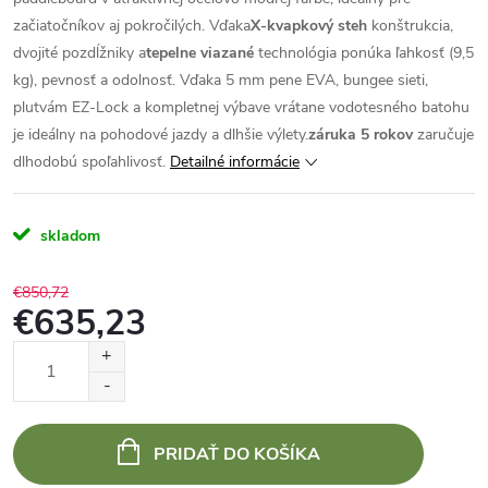
začiatočníkov aj pokročilých. Vďaka
X-kvapkový steh
konštrukcia,
dvojité pozdĺžniky a
tepelne viazané
technológia ponúka ľahkosť (9,5
kg), pevnosť a odolnosť. Vďaka 5 mm pene EVA, bungee sieti,
plutvám EZ-Lock a kompletnej výbave vrátane vodotesného batohu
je ideálny na pohodové jazdy a dlhšie výlety.
záruka 5 rokov
zaručuje
dlhodobú spoľahlivosť.
Detailné informácie
skladom
€850,72
€635,23
Jednotková
cena:
PRIDAŤ DO KOŠÍKA