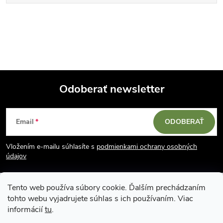
Odoberať newsletter
Z
Email
ODOBERAŤ
á
Vložením e-mailu súhlasíte s
podmienkami ochrany osobných
p
údajov
ä
Tento web používa súbory cookie. Ďalším prechádzaním
tohto webu vyjadrujete súhlas s ich používaním. Viac
t
informácií
tu
.