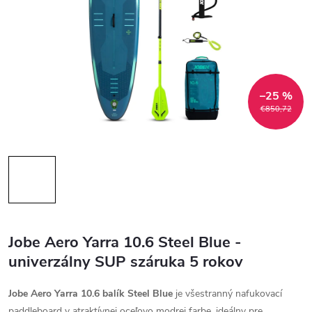
–25 %
€850,72
Jobe Aero Yarra 10.6 Steel Blue -
univerzálny SUP s
záruka 5 rokov
Jobe Aero Yarra 10.6 balík Steel Blue
je všestranný nafukovací
paddleboard v atraktívnej oceľovo modrej farbe, ideálny pre