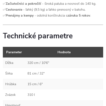
✅
Začiatočníci a pokročilí
- široká paluba a nosnosť do 140 kg.
✅
Cestovanie
- ľahký (9,5 kg) a ľahko prenosný v batohu.
✅
Prenájmy a kempy
- odolná konštrukcia s
záruka 5 rokov
.
Technické parametre
Parameter
Hodnota
Dĺžka
320 cm / 10'6"
Šírka
81 cm / 32"
Hrúbka
15 cm / 6"
Zväzok
310 l
Hmotnosť