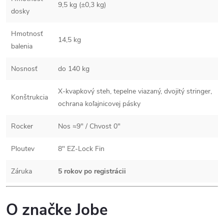
9,5 kg (±0,3 kg)
dosky
Hmotnosť
14,5 kg
balenia
Nosnosť
do 140 kg
X-kvapkový steh, tepelne viazaný, dvojitý stringer,
Konštrukcia
ochrana koľajnicovej pásky
Rocker
Nos ≈9″ / Chvost 0″
Ploutev
8″ EZ-Lock Fin
Záruka
5 rokov po registrácii
O značke Jobe