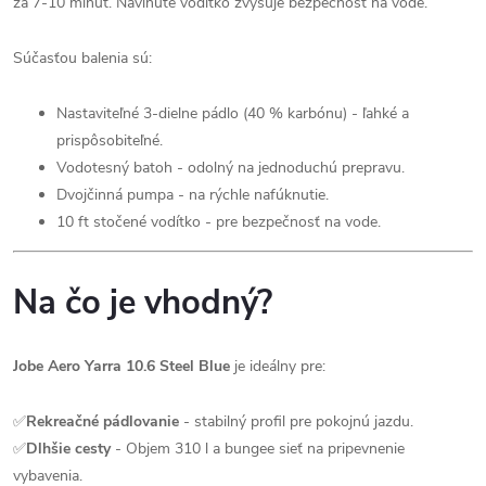
za 7-10 minút. Navinuté vodítko zvyšuje bezpečnosť na vode.
Súčasťou balenia sú:
Nastaviteľné 3-dielne pádlo (40 % karbónu) - ľahké a
prispôsobiteľné.
Vodotesný batoh - odolný na jednoduchú prepravu.
Dvojčinná pumpa - na rýchle nafúknutie.
10 ft stočené vodítko - pre bezpečnosť na vode.
Na čo je vhodný?
Jobe Aero Yarra 10.6 Steel Blue
je ideálny pre:
✅
Rekreačné pádlovanie
- stabilný profil pre pokojnú jazdu.
✅
Dlhšie cesty
- Objem 310 l a bungee sieť na pripevnenie
vybavenia.