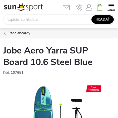
Prejsť
NÁKUPN
KOŠÍK
na
obsah
HĽADAŤ
Paddleboardy
Jobe Aero Yarra SUP
Board 10.6 Steel Blue
Kód:
107651