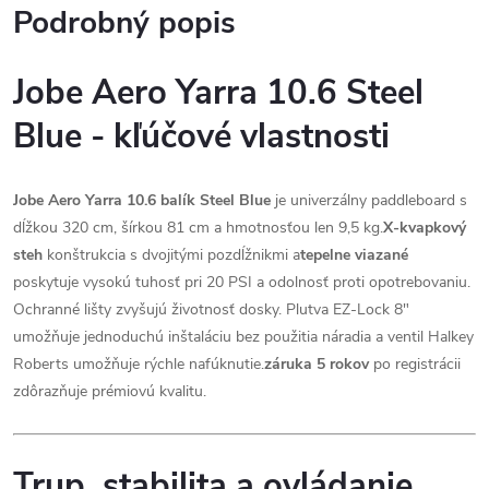
Podrobný popis
Jobe Aero Yarra 10.6 Steel
Blue - kľúčové vlastnosti
Jobe Aero Yarra 10.6 balík Steel Blue
je univerzálny paddleboard s
dĺžkou 320 cm, šírkou 81 cm a hmotnosťou len 9,5 kg.
X-kvapkový
steh
konštrukcia s dvojitými pozdĺžnikmi a
tepelne viazané
poskytuje vysokú tuhosť pri 20 PSI a odolnosť proti opotrebovaniu.
Ochranné lišty zvyšujú životnosť dosky. Plutva EZ-Lock 8"
umožňuje jednoduchú inštaláciu bez použitia náradia a ventil Halkey
Roberts umožňuje rýchle nafúknutie.
záruka 5 rokov
po registrácii
zdôrazňuje prémiovú kvalitu.
Trup, stabilita a ovládanie