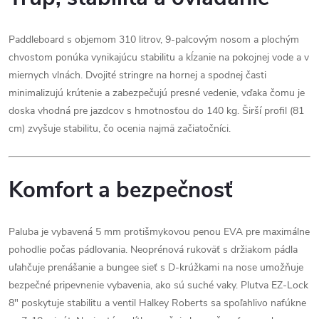
Paddleboard s objemom 310 litrov, 9-palcovým nosom a plochým
chvostom ponúka vynikajúcu stabilitu a kĺzanie na pokojnej vode a v
miernych vlnách. Dvojité stringre na hornej a spodnej časti
minimalizujú krútenie a zabezpečujú presné vedenie, vďaka čomu je
doska vhodná pre jazdcov s hmotnosťou do 140 kg. Širší profil (81
cm) zvyšuje stabilitu, čo ocenia najmä začiatočníci.
Komfort a bezpečnosť
Paluba je vybavená 5 mm protišmykovou penou EVA pre maximálne
pohodlie počas pádlovania. Neoprénová rukoväť s držiakom pádla
uľahčuje prenášanie a bungee sieť s D-krúžkami na nose umožňuje
bezpečné pripevnenie vybavenia, ako sú suché vaky. Plutva EZ-Lock
8" poskytuje stabilitu a ventil Halkey Roberts sa spoľahlivo nafúkne