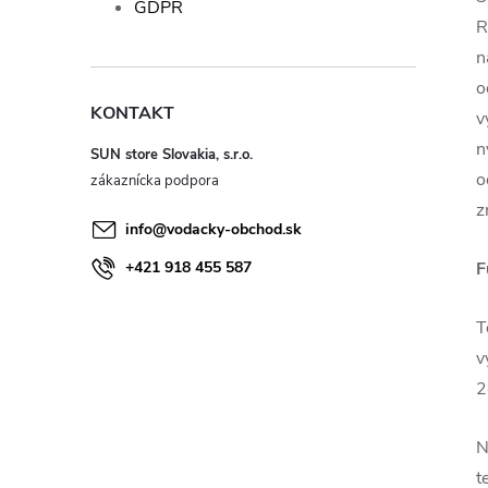
GDPR
R
n
o
KONTAKT
v
n
SUN store Slovakia, s.r.o.
o
z
info
@
vodacky-obchod.sk
+421 918 455 587
F
T
v
2
N
t