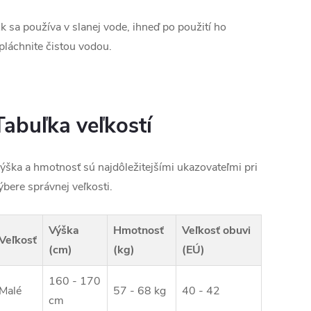
k sa používa v slanej vode, ihneď po použití ho
pláchnite čistou vodou.
Tabuľka veľkostí
ýška a hmotnosť sú najdôležitejšími ukazovateľmi pri
ýbere správnej veľkosti.
Výška
Hmotnosť
Veľkosť obuvi
Veľkosť
(cm)
(kg)
(EÚ)
160 - 170
Malé
57 - 68 kg
40 - 42
cm