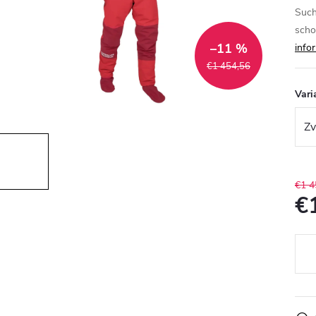
Such
scho
–11 %
info
€1 454,56
Vari
€1 4
€
Jedn
cena