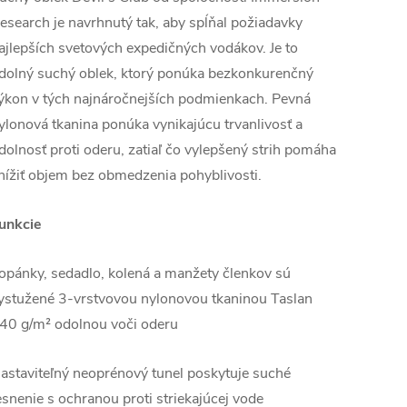
esearch je navrhnutý tak, aby spĺňal požiadavky
ajlepších svetových expedičných vodákov. Je to
dolný suchý oblek, ktorý ponúka bezkonkurenčný
ýkon v tých najnáročnejších podmienkach. Pevná
ylonová tkanina ponúka vynikajúcu trvanlivosť a
dolnosť proti oderu, zatiaľ čo vylepšený strih pomáha
nížiť objem bez obmedzenia pohyblivosti.
unkcie
opánky, sedadlo, kolená a manžety členkov sú
ystužené 3-vrstvovou nylonovou tkaninou Taslan
40 g/m² odolnou voči oderu
astaviteľný neoprénový tunel poskytuje suché
esnenie s ochranou proti striekajúcej vode