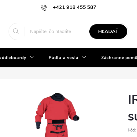
+421 918 455 587
info@vodacky-obchod.sk
HĽADAŤ
addleboardy
Pádla a veslá
Záchranné pom
I
s
Kód: