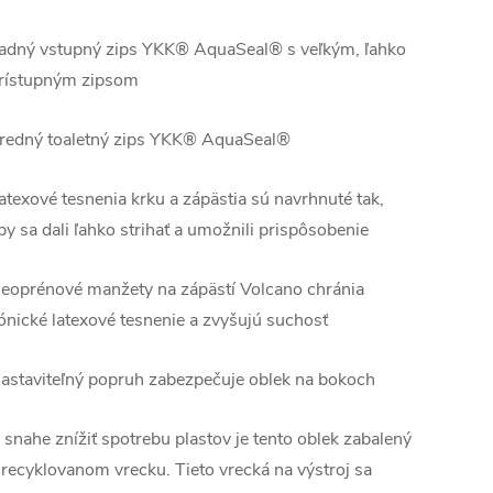
adný vstupný zips YKK® AquaSeal® s veľkým, ľahko
rístupným zipsom
redný toaletný zips YKK® AquaSeal®
atexové tesnenia krku a zápästia sú navrhnuté tak,
by sa dali ľahko strihať a umožnili prispôsobenie
eoprénové manžety na zápästí Volcano chránia
ónické latexové tesnenie a zvyšujú suchosť
astaviteľný popruh zabezpečuje oblek na bokoch
 snahe znížiť spotrebu plastov je tento oblek zabalený
 recyklovanom vrecku. Tieto vrecká na výstroj sa