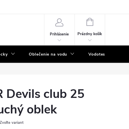
NÁKUPNÝ
KOŠÍK
Prázdny košík
Prihlásenie
ôcky
Oblečenie na vodu
Vodotesný program
R Devils club 25
uchý oblek
Zvoľte variant