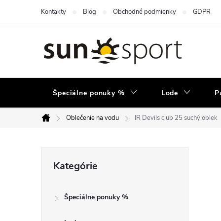
Prejsť
Kontakty
Blog
Obchodné podmienky
GDPR
na
obsah
Špeciálne ponuky %
Lode
P
Oblečenie na vodu
IR Devils club 25 suchý oblek
Domov
B
Preskočiť
Kategórie
kategórie
o
Špeciálne ponuky %
č