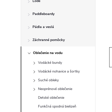
Lode
n
Paddleboardy
ý
p
Pádla a veslá
a
Záchranné pomôcky
n
Oblečenie na vodu
Vodácké bundy
e
Vodácké nohavice a šortky
l
Suché obleky
Neoprénové oblečenie
Detské oblečenie
Funkčná spodná bielizeň