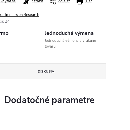
Opýtať sa
Strážiť
Zdieľať
Tlač
ka:
Immersion Research
ka
:
24
rmo
Jednoduchá výmena
v
Jednoduchá výmena a vrátanie
tovaru
DISKUSIA
Dodatočné parametre