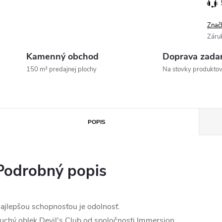
Znač
Záru
Kamenný obchod
Doprava zada
150 m² predajnej plochy
Na stovky produkto
POPIS
Podrobný popis
ajlepšou schopnosťou je odolnosť.
uchý oblek Devil's Club od spoločnosti Immersion