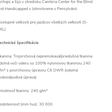
trihajú a šijú v stredisku Cambria Center for the Blind
nd Handicapped v Johnstowne v Pensylvánii.
ostupné veľkosti pre jazdcov všetkých veľkostí (S-
XL)
echnické špecifikácie
kanina: Trojvrstvová nepremokavá/priedušná tkanina
dolná voči oderu so 100% nylonovou tkaninou 240
/m² s povrchovou úpravou C6 DWR (odolná
odoodpudivá úprava)
motnosť tkaniny: 240 g/m²
odotesnosť (mm h₂o): 30 000