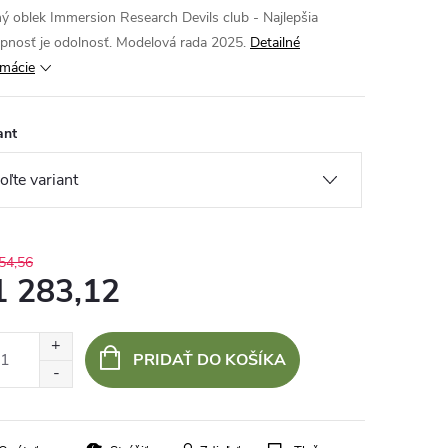
ý oblek Immersion Research Devils club - Najlepšia
pnosť je odolnosť. Modelová rada 2025.
Detailné
rmácie
ant
54,56
1 283,12
otková
:
PRIDAŤ DO KOŠÍKA