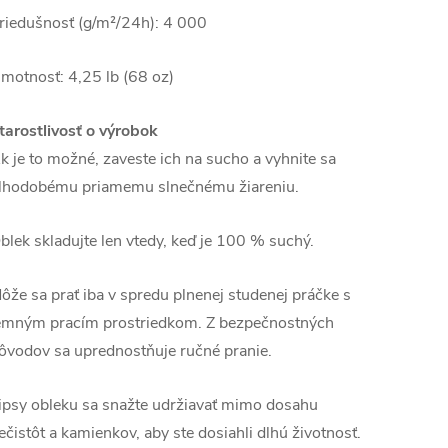
riedušnosť (g/m²/24h): 4 000
motnosť: 4,25 lb (68 oz)
tarostlivosť o výrobok
k je to možné, zaveste ich na sucho a vyhnite sa
lhodobému priamemu slnečnému žiareniu.
blek skladujte len vtedy, keď je 100 % suchý.
ôže sa prať iba v spredu plnenej studenej práčke s
emným pracím prostriedkom. Z bezpečnostných
ôvodov sa uprednostňuje ručné pranie.
ipsy obleku sa snažte udržiavať mimo dosahu
ečistôt a kamienkov, aby ste dosiahli dlhú životnosť.