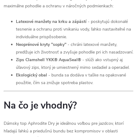
maximálne pohodlie a ochranu v náročných podmienkach:
Latexové manžety na krku a zápästí
- poskytujú dokonalé
tesnenie a ochranu proti vnikaniu vody, ľahko nastaviteľné na
individuálne prispôsobenie.
Neoprénové kryty "sopky"
- chráni latexové manžety,
predlžuje ich životnosť a zvyšuje pohodlie pri ich nasadzovaní.
Zips Clamshell YKK® AquaSeal®
- slúži ako vstupný aj
úľavový zips, ktorý je umiestnený mimo sedadiel a operadiel.
Ekologický obal
- bunda sa dodáva v taške na opakované
použitie, čím sa znižuje spotreba plastov.
Na čo je vhodný?
Dámsky top Aphrodite Dry je ideálnou voľbou pre jazdcov, ktorí
hľadajú ľahkú a priedušnú bundu bez kompromisov v oblasti