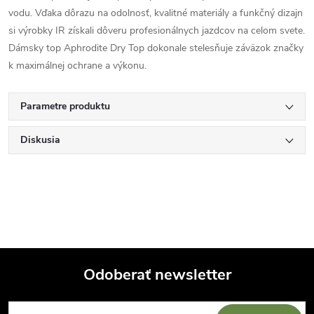
vodu. Vďaka dôrazu na odolnosť, kvalitné materiály a funkčný dizajn
si výrobky IR získali dôveru profesionálnych jazdcov na celom svete.
Dámsky top Aphrodite Dry Top dokonale stelesňuje záväzok značky
k maximálnej ochrane a výkonu.
Parametre produktu
Diskusia
Odoberať newsletter
Z