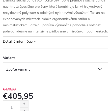
Dámska suchá bunda Aphrodite Dry Top je prémiová suchá bunda
navrhnutá špeciálne pre ženy, ktorá kombinuje ľahký trojvrstvový
recyklovaný polyester s odolnými nylonovými výstužami Taslan na
exponovaných miestach. Vďaka ergonomickému strihu a
minimalistickému dizajnu ponúka výnimočné pohodlie a voľnosť
pohybu, ideálne na intenzívne pádlovanie v náročných podmienkach.
Detailné informácie
Variant
€470,68
€405,95
Jednotková
cena: