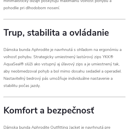
minimalistický dizajn poskytujú maximálnu voľnosť pohybu a
pohodlie pri dlhodobom nosení.
Trup, stabilita a ovládanie
Dámska bunda Aphrodite je navrhnutá s ohľadom na ergonómiu a
voľnosť pohybu. Strategicky umiestnený lastúrový zips YKK®
AquaSeal® slúži ako vstupný aj úľavový zips a je umiestnený tak,
aby neobmedzoval pohyb a bol mimo dosahu sedadiel a operadiel.
Nastaviteľný bedrový pás umožňuje individuálne nastavenie a
stabilitu počas jazdy.
Komfort a bezpečnosť
Dámska bunda Aphrodite Outfitting Jacket je navrhnutá pre