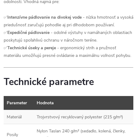
odolnosti. Vhodná najmä pre:
✅
Intenzívne pádlovanie na divokej vode
- nízka hmotnosť a vysoká
priedušnosť zaručujú pohodlie aj pri dlhodobom používaní.
✅
Expedičné pádlovanie
- odolné výstuhy v namáhaných oblastiach
poskytujú spoľahlivú ochranu v náročnom teréne.
✅
Technické úseky a pereje
- ergonomický strih a pružnosť
materiálu umožňujú presné ovládanie a maximálnu voľnosť pohybu.
Technické parametre
Parameter
Hodnota
Materiál
Trojvrstvový recyklovaný polyester (215 g/m²)
Nylon Taslan 240 g/m² (sedadlo, kolená, členky,
Posily