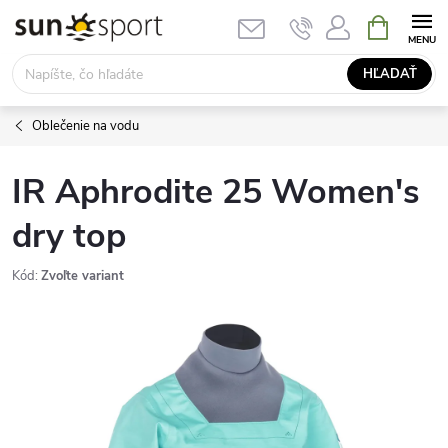
Prejsť
NÁKUPN
KOŠÍK
na
obsah
HĽADAŤ
Oblečenie na vodu
IR Aphrodite 25 Women's
dry top
Kód:
Zvoľte variant