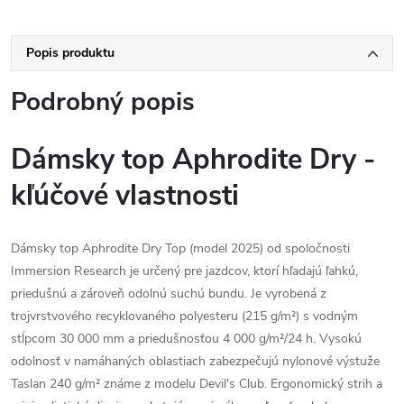
Popis produktu
Podrobný popis
Dámsky top Aphrodite Dry -
kľúčové vlastnosti
Dámsky top Aphrodite Dry Top (model 2025) od spoločnosti
Immersion Research je určený pre jazdcov, ktorí hľadajú ľahkú,
priedušnú a zároveň odolnú suchú bundu. Je vyrobená z
trojvrstvového recyklovaného polyesteru (215 g/m²) s vodným
stĺpcom 30 000 mm a priedušnosťou 4 000 g/m²/24 h. Vysokú
odolnosť v namáhaných oblastiach zabezpečujú nylonové výstuže
Taslan 240 g/m² známe z modelu Devil's Club. Ergonomický strih a