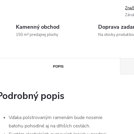
Znač
Záru
Kamenný obchod
Doprava zada
150 m² predajnej plochy
Na stovky produkto
POPIS
Podrobný popis
Vďaka polstrovaným ramenám bude nosenie
batohu pohodlné aj na dlhších cestách.