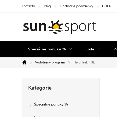
Prejsť
Kontakty
Blog
Obchodné podmienky
GDPR
na
obsah
Špeciálne ponuky %
Lode
P
Vodotesný program
Hiko Trek 40L
Domov
B
Preskočiť
Kategórie
kategórie
o
Špeciálne ponuky %
č