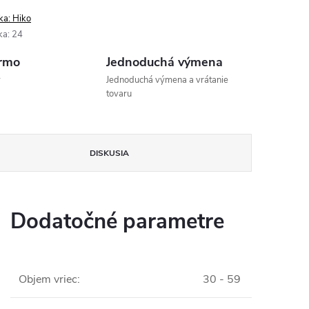
ka:
Hiko
ka
:
24
rmo
Jednoduchá výmena
v
Jednoduchá výmena a vrátanie
tovaru
DISKUSIA
Dodatočné parametre
Objem vriec
:
30 - 59