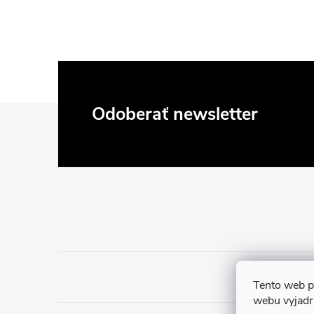
Z
Odoberať newsletter
á
p
ä
t
i
Tento web p
webu vyjadru