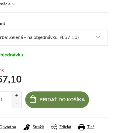
rmácie
ant
objednávku
03
57,10
otková
:
PRIDAŤ DO KOŠÍKA
Opýtať sa
Strážiť
Zdieľať
Tlač