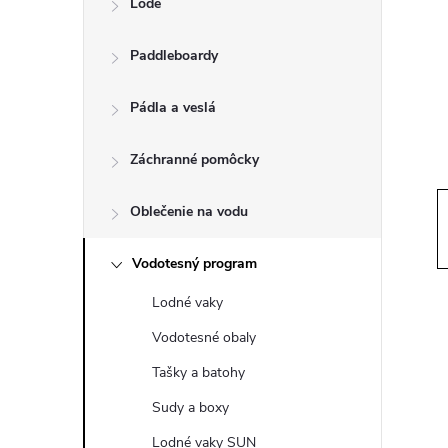
Lode
n
Paddleboardy
ý
p
Pádla a veslá
a
Záchranné pomôcky
n
Oblečenie na vodu
e
Vodotesný program
Lodné vaky
l
Vodotesné obaly
Tašky a batohy
Sudy a boxy
Lodné vaky SUN