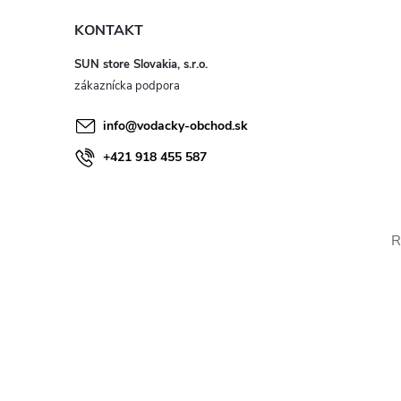
KONTAKT
SUN store Slovakia, s.r.o.
info
@
vodacky-obchod.sk
+421 918 455 587
R