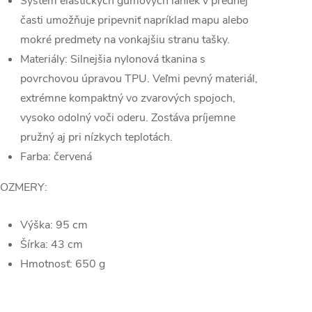
Systém elastických gumových laniek v prednej
časti umožňuje pripevniť napríklad mapu alebo
mokré predmety na vonkajšiu stranu tašky.
Materiály: Silnejšia nylonová tkanina s
povrchovou úpravou TPU. Veľmi pevný materiál,
extrémne kompaktný vo zvarových spojoch,
vysoko odolný voči oderu. Zostáva príjemne
pružný aj pri nízkych teplotách.
Farba: červená
OZMERY:
Výška: 95 cm
Šírka: 43 cm
Hmotnosť: 650 g