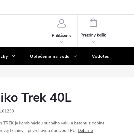
NÁKUPNÝ
KOŠÍK
Prázdny košík
Prihlásenie
ôcky
Oblečenie na vodu
Vodotesný program
iko Trek 40L
101233
h TREK je kombináciou suchého vaku a batohu z odolnej
novej tkaniny s povrchovou úpravou TPU.
Detailné