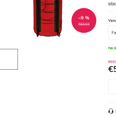
info
–9 %
Vari
€63,03
na 
€63,
€
Jedn
cena