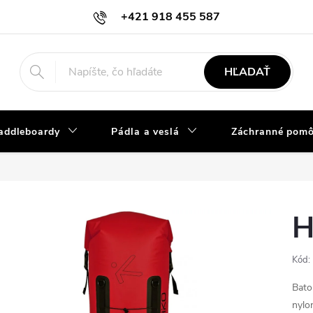
+421 918 455 587
info@vodacky-obchod.sk
HĽADAŤ
addleboardy
Pádla a veslá
Záchranné pom
H
Kód:
Bato
nylo