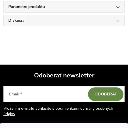
Parametre produktu
Diskusia
Odoberať newsletter
Z
Email
ODOBERAŤ
á
Vložením e-mailu súhlasíte s
podmienkami ochrany osobných
p
údajov