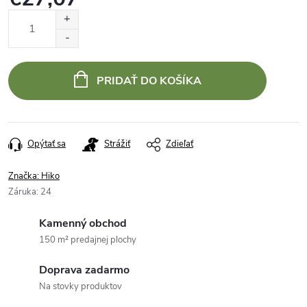
Jednotková
cena:
PRIDAŤ DO KOŠÍKA
Opýtať sa
Strážiť
Zdieľať
Značka:
Hiko
Záruka
:
24
Kamenný obchod
150 m² predajnej plochy
Doprava zadarmo
Na stovky produktov