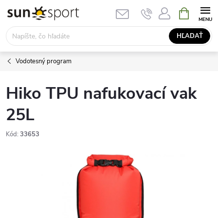
Prejsť
NÁKUPN
KOŠÍK
na
obsah
HĽADAŤ
Vodotesný program
Hiko TPU nafukovací vak
25L
Kód:
33653