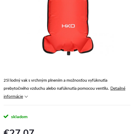
25l lodný vak s vrchným plnením a možnosťou vyfúknutia
Detailné
prebytočného vzduchu alebo nafúknutia pomocou ventilu.
informácie
skladom
€27,07