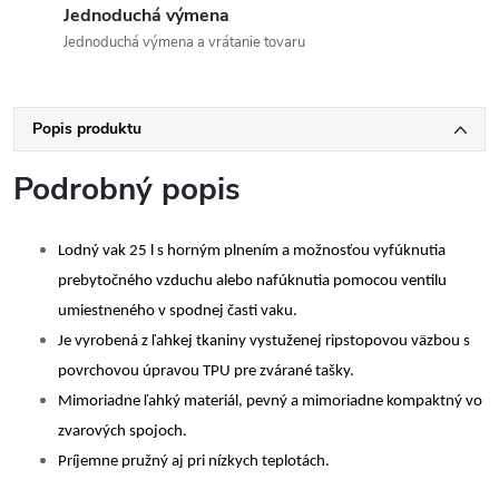
Jednoduchá výmena
Jednoduchá výmena a vrátanie tovaru
Popis produktu
Podrobný popis
Lodný vak 25 l s horným plnením a možnosťou vyfúknutia
prebytočného vzduchu alebo nafúknutia pomocou ventilu
umiestneného v spodnej časti vaku.
Je vyrobená z ľahkej tkaniny vystuženej ripstopovou väzbou s
povrchovou úpravou TPU pre zvárané tašky.
Mimoriadne ľahký materiál, pevný a mimoriadne kompaktný vo
zvarových spojoch.
Príjemne pružný aj pri nízkych teplotách.