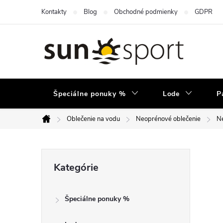
Prejsť
Kontakty
Blog
Obchodné podmienky
GDPR
na
obsah
Špeciálne ponuky %
Lode
P
Oblečenie na vodu
Neoprénové oblečenie
Ne
Domov
B
Preskočiť
Kategórie
kategórie
o
Špeciálne ponuky %
č