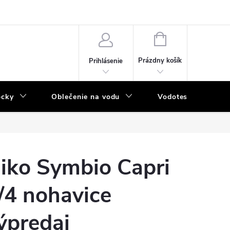
NÁKUPNÝ
KOŠÍK
Prázdny košík
Prihlásenie
ôcky
Oblečenie na vodu
Vodotesný program
iko Symbio Capri
/4 nohavice
ýpredaj