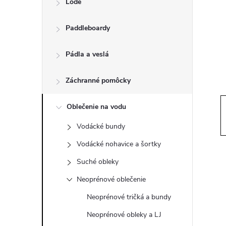
Lode
n
Paddleboardy
ý
p
Pádla a veslá
a
Záchranné pomôcky
n
Oblečenie na vodu
Vodácké bundy
e
Vodácké nohavice a šortky
l
Suché obleky
Neoprénové oblečenie
Neoprénové tričká a bundy
Neoprénové obleky a LJ