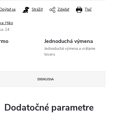
Opýtať sa
Strážiť
Zdieľať
Tlač
ka:
Hiko
ka
:
24
rmo
Jednoduchá výmena
v
Jednoduchá výmena a vrátanie
tovaru
DISKUSIA
Dodatočné parametre