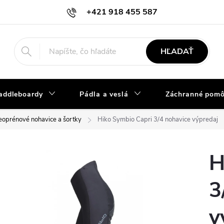
+421 918 455 587
info@vodacky-obchod.sk
HĽADAŤ
addleboardy
Pádla a veslá
Záchranné pom
oprénové nohavice a šortky
Hiko Symbio Capri 3/4 nohavice výpredaj
H
3
v