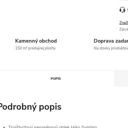
Znač
Záru
Kamenný obchod
Doprava zada
150 m² predajnej plochy
Na stovky produkto
POPIS
Podrobný popis
Trojštvrťový neoprénový oblek Hiko Symbio