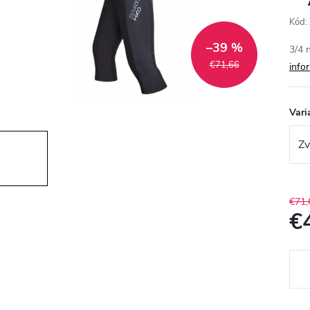
Kód:
–39 %
3/4 
€71,66
info
Vari
€71,
€
Jedn
cena