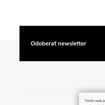
Z
Odoberať newsletter
á
p
ä
t
i
Tento web p