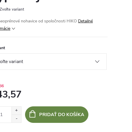
Zvoľte variant
neoprénové nohavice od spoločnosti HIKO
Detailné
rmácie
ant
66
43,57
otková
:
PRIDAŤ DO KOŠÍKA