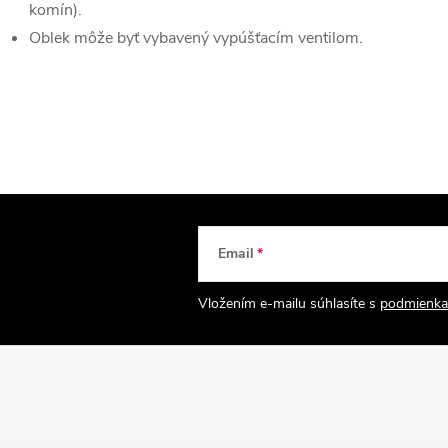
komín).
Oblek môže byť vybavený vypúšťacím ventilom.
Email
Vložením e-mailu súhlasíte s
podmienka