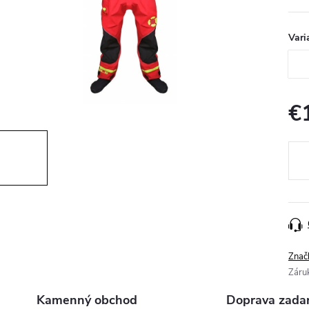
Vari
€
Jedn
cena
Znač
Záru
Kamenný obchod
Doprava zada