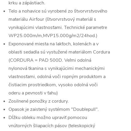
krku a zápästiach.
Telo a nohavice sú vyrobené zo štvorvrstvového
materiálu Airfour (štvorvrstvový materiál s
vynikajúcimi vlastnosťami. Technické parametre
WP25.000m/m,MVP15.000g/m2/24hod.)
Exponované miesta na lakťoch, kolenách a v
oblasti sedadla sú vystužené materiálom Cordura
(CORDURA = PAD 500D. Veľmi odolná
nylonová tkanina s vynikajúcimi mechanickými
vlastnosťami, odolná voči ropným produktom a
čistiacim prostriedkom, vysoko odolná voči
oderu a pevnosti v ťahu)
Zosilnené ponožky z cordury.
Opasok je zaistený systémom "Doublepull".
Dĺžku obleku možno upraviť pomocou
vnútorných šliapacích pásov (teleskopický