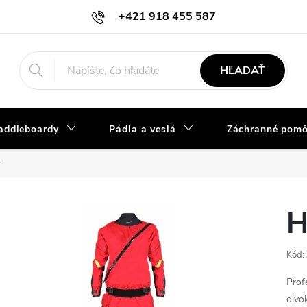
+421 918 455 587
info@vodacky-obchod.sk
HĽADAŤ
addleboardy
Pádla a veslá
Záchranné pom
y
H
Kód:
Prof
divo