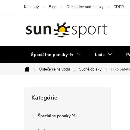
Prejsť
Kontakty
Blog
Obchodné podmienky
GDPR
na
obsah
Špeciálne ponuky %
Lode
P
Oblečenie na vodu
Suché obleky
Hiko Safet
Domov
B
Preskočiť
Kategórie
kategórie
o
Špeciálne ponuky %
č