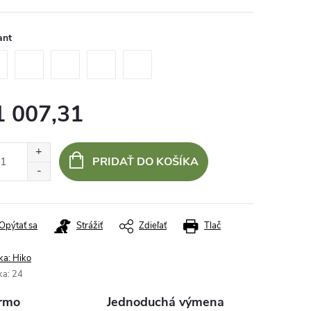
ant
1 007,31
otková
:
PRIDAŤ DO KOŠÍKA
Opýtať sa
Strážiť
Zdieľať
Tlač
ka:
Hiko
ka
:
24
rmo
Jednoduchá výmena