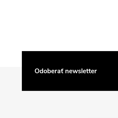
Z
Odoberať newsletter
á
p
ä