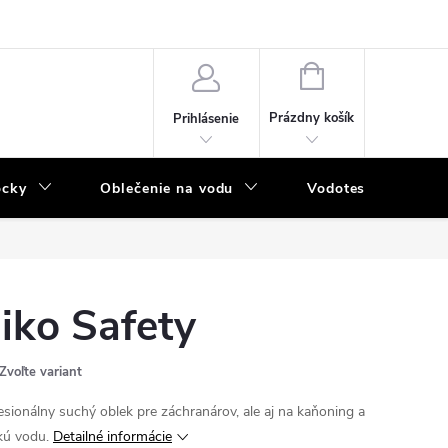
NÁKUPNÝ
KOŠÍK
Prázdny košík
Prihlásenie
ôcky
Oblečenie na vodu
Vodotesný program
iko Safety
Zvoľte variant
esionálny suchý oblek pre záchranárov, ale aj na kaňoning a
kú vodu.
Detailné informácie