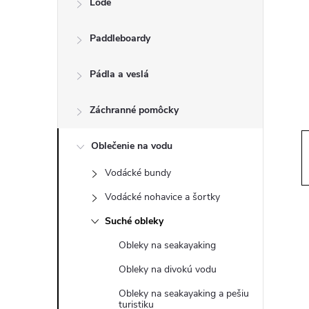
Lode
n
Paddleboardy
ý
p
Pádla a veslá
a
Záchranné pomôcky
n
Oblečenie na vodu
Vodácké bundy
e
Vodácké nohavice a šortky
l
Suché obleky
Obleky na seakayaking
Obleky na divokú vodu
Obleky na seakayaking a pešiu
turistiku