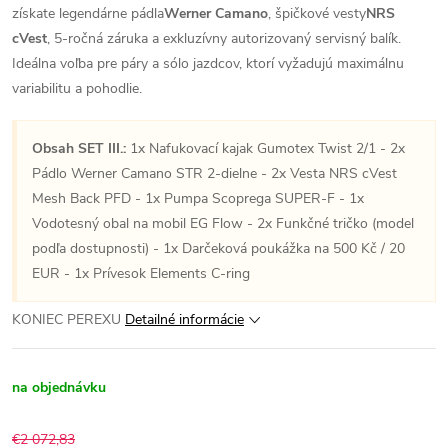
získate legendárne pádla
Werner Camano
, špičkové vesty
NRS
cVest
, 5-ročná záruka a exkluzívny autorizovaný servisný balík.
Ideálna voľba pre páry a sólo jazdcov, ktorí vyžadujú maximálnu
variabilitu a pohodlie.
Obsah SET III.:
1x Nafukovací kajak Gumotex Twist 2/1 - 2x
Pádlo Werner Camano STR 2-dielne - 2x Vesta NRS cVest
Mesh Back PFD - 1x Pumpa Scoprega SUPER-F - 1x
Vodotesný obal na mobil EG Flow - 2x Funkčné tričko (model
podľa dostupnosti) - 1x Darčeková poukážka na 500 Kč / 20
EUR - 1x Prívesok Elements C-ring
KONIEC PEREXU
Detailné informácie
na objednávku
€2 072,83