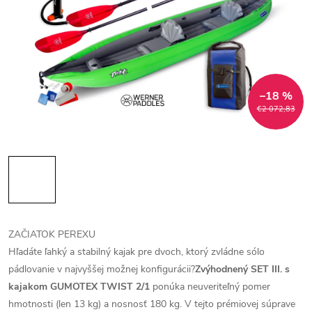
–18 %
€2 072,83
ZAČIATOK PEREXU
Hľadáte ľahký a stabilný kajak pre dvoch, ktorý zvládne sólo
pádlovanie v najvyššej možnej konfigurácii?
Zvýhodnený SET III. s
kajakom GUMOTEX TWIST 2/1
ponúka neuveriteľný pomer
hmotnosti (len 13 kg) a nosnosť 180 kg. V tejto prémiovej súprave