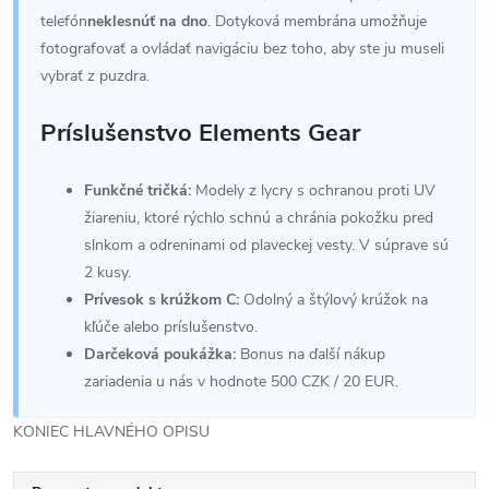
telefón
neklesnúť na dno
. Dotyková membrána umožňuje
fotografovať a ovládať navigáciu bez toho, aby ste ju museli
vybrať z puzdra.
Príslušenstvo Elements Gear
Funkčné tričká:
Modely z lycry s ochranou proti UV
žiareniu, ktoré rýchlo schnú a chránia pokožku pred
slnkom a odreninami od plaveckej vesty. V súprave sú
2 kusy.
Prívesok s krúžkom C:
Odolný a štýlový krúžok na
kľúče alebo príslušenstvo.
Darčeková poukážka:
Bonus na ďalší nákup
zariadenia u nás v hodnote 500 CZK / 20 EUR.
KONIEC HLAVNÉHO OPISU