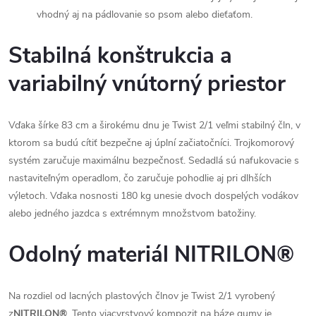
vhodný aj na pádlovanie so psom alebo dieťaťom.
Stabilná konštrukcia a
variabilný vnútorný priestor
Vďaka šírke 83 cm a širokému dnu je Twist 2/1 veľmi stabilný čln, v
ktorom sa budú cítiť bezpečne aj úplní začiatočníci. Trojkomorový
systém zaručuje maximálnu bezpečnosť. Sedadlá sú nafukovacie s
nastaviteľným operadlom, čo zaručuje pohodlie aj pri dlhších
výletoch. Vďaka nosnosti 180 kg unesie dvoch dospelých vodákov
alebo jedného jazdca s extrémnym množstvom batožiny.
Odolný materiál NITRILON®
Na rozdiel od lacných plastových člnov je Twist 2/1 vyrobený
z
NITRILON®
. Tento viacvrstvový kompozit na báze gumy je