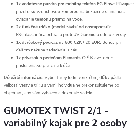
1x vodotesné puzdro pre mobilný telefón EG Flow:
Plávajúce
puzdro so vzduchovou komorou na bezpečné snímanie a
ovládanie telefónu priamo na vode.
2x funkčné tričko (model závisí od dostupnosti):
Rýchloschnúca ochrana proti UV žiareniu a oderu z vesty.
1x darčekový poukaz na 500 CZK / 20 EUR:
Bonus pri
ďalšom nákupe zariadenia u nás.
1x prívesok s prsteňom Elements C:
Štýlové lodné
príslušenstvo pre vaše kľúče.
Dôležité informácie:
Výber farby lode, konkrétnej dĺžky pádla,
veľkosti vesty a triku s vami individuálne prekonzultujeme po
objednaní, aby vám vybavenie dokonale sedelo.
GUMOTEX TWIST 2/1 -
variabilný kajak pre 2 osoby