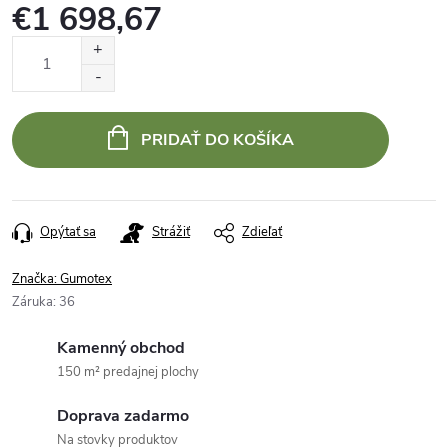
€1 698,67
Jednotková
cena:
PRIDAŤ DO KOŠÍKA
Opýtať sa
Strážiť
Zdieľať
Značka:
Gumotex
Záruka
:
36
Kamenný obchod
150 m² predajnej plochy
Doprava zadarmo
Na stovky produktov