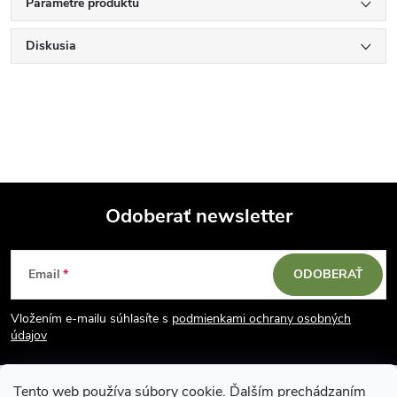
Parametre produktu
Diskusia
Odoberať newsletter
Z
Email
ODOBERAŤ
á
Vložením e-mailu súhlasíte s
podmienkami ochrany osobných
p
údajov
ä
Tento web používa súbory cookie. Ďalším prechádzaním