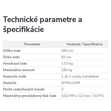
Technické parametre a
špecifikácie
Parameter
Hodnota / špecifikácia
Dĺžka lode
360 cm
Šírka lode
83 cm
Hmotnosť lode
13,0 kg
Maximálna nosnosť
180 kg
Kapacita osôb
1 až 2 osoby (variabilne)
Materiál
NITRILON®
Počet vzduchových komôr
3
Maximálny prevádzkový tlak lode
0,02 MPa / 0,2 bar / 3,0 PSI