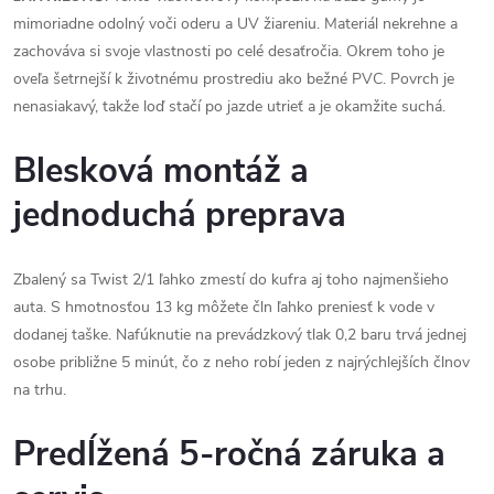
mimoriadne odolný voči oderu a UV žiareniu. Materiál nekrehne a
zachováva si svoje vlastnosti po celé desaťročia. Okrem toho je
oveľa šetrnejší k životnému prostrediu ako bežné PVC. Povrch je
nenasiakavý, takže loď stačí po jazde utrieť a je okamžite suchá.
Blesková montáž a
jednoduchá preprava
Zbalený sa Twist 2/1 ľahko zmestí do kufra aj toho najmenšieho
auta. S hmotnosťou 13 kg môžete čln ľahko preniesť k vode v
dodanej taške. Nafúknutie na prevádzkový tlak 0,2 baru trvá jednej
osobe približne 5 minút, čo z neho robí jeden z najrýchlejších člnov
na trhu.
Predĺžená 5-ročná záruka a