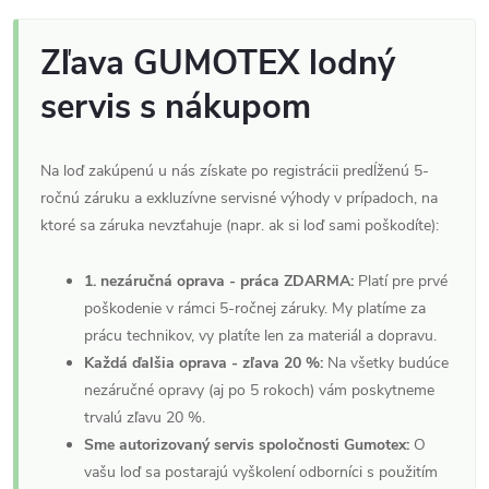
Zľava GUMOTEX lodný
servis s nákupom
Na loď zakúpenú u nás získate po registrácii predĺženú 5-
ročnú záruku a exkluzívne servisné výhody v prípadoch, na
ktoré sa záruka nevzťahuje (napr. ak si loď sami poškodíte):
1. nezáručná oprava - práca ZDARMA:
Platí pre prvé
poškodenie v rámci 5-ročnej záruky. My platíme za
prácu technikov, vy platíte len za materiál a dopravu.
Každá ďalšia oprava - zľava 20 %:
Na všetky budúce
nezáručné opravy (aj po 5 rokoch) vám poskytneme
trvalú zľavu 20 %.
Sme autorizovaný servis spoločnosti Gumotex:
O
vašu loď sa postarajú vyškolení odborníci s použitím