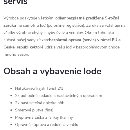
servis
Výrobca poskytuje všetkým lodiam
bezplatná predĺžená 5-ročná
záruka
na samotnú loď (po online registrácii). Záruka sa vzťahuje na
všetky výrobné chyby, chyby švov a ventilov. Okrem toho ako
súčasť našej sady získate
bezplatná oprava (servis) v rámci EÚ a
Českej republiky
ktoré udržia vašu loď v bezproblémovom chode
mnoho sezón.
Obsah a vybavenie lode
Nafukovací kajak Twist 2/1
2x pohodlné sedadlo s nastaviteľným operadlom
2x nastaviteľná opierka nôh
Smerová plutva (fina)
Prepravná taška z ľahkej tkaniny
Opravná súprava a redukcia ventilu