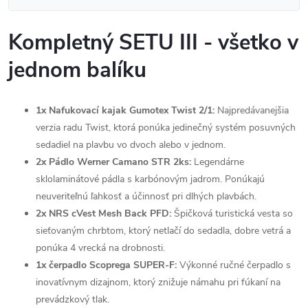
Kompletný SETU III - všetko v
jednom balíku
1x Nafukovací kajak Gumotex Twist 2/1:
Najpredávanejšia
verzia radu Twist, ktorá ponúka jedinečný systém posuvných
sedadiel na plavbu vo dvoch alebo v jednom.
2x Pádlo Werner Camano STR 2ks:
Legendárne
sklolaminátové pádla s karbónovým jadrom. Ponúkajú
neuveriteľnú ľahkosť a účinnosť pri dlhých plavbách.
2x NRS cVest Mesh Back PFD:
Špičková turistická vesta so
sieťovaným chrbtom, ktorý netlačí do sedadla, dobre vetrá a
ponúka 4 vrecká na drobnosti.
1x čerpadlo Scoprega SUPER-F:
Výkonné ručné čerpadlo s
inovatívnym dizajnom, ktorý znižuje námahu pri fúkaní na
prevádzkový tlak.