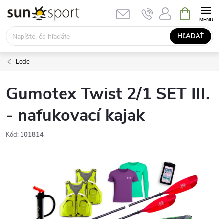
Prejsť
NÁKUPN
KOŠÍK
na
obsah
HĽADAŤ
Lode
Gumotex Twist 2/1 SET III.
- nafukovací kajak
Kód:
101814