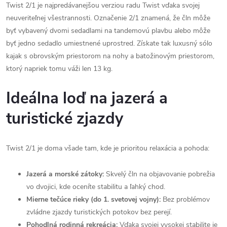
Twist 2/1 je najpredávanejšou verziou radu Twist vďaka svojej
neuveriteľnej všestrannosti. Označenie 2/1 znamená, že čln môže
byť vybavený dvomi sedadlami na tandemovú plavbu alebo môže
byť jedno sedadlo umiestnené uprostred. Získate tak luxusný sólo
kajak s obrovským priestorom na nohy a batožinovým priestorom,
ktorý napriek tomu váži len 13 kg.
Ideálna loď na jazerá a
turistické zjazdy
Twist 2/1 je doma všade tam, kde je prioritou relaxácia a pohoda:
Jazerá a morské zátoky:
Skvelý čln na objavovanie pobrežia
vo dvojici, kde oceníte stabilitu a ľahký chod.
Mierne tečúce rieky (do 1. svetovej vojny):
Bez problémov
zvládne zjazdy turistických potokov bez perejí.
Pohodlná rodinná rekreácia:
Vďaka svojej vysokej stabilite je