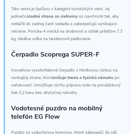
Táto vesta je špičkou v kategórii turistických viest. Jej
jedinečná
zadná strana zo sieťoviny
sú navrhnuté tak, aby
netlačili do zadnej časti sedadla a zabezpečujú vynikajúce
vetranie. Ponúka 4 vrecká na drobnosti a vztlak približne 7,3
kg. Ideálna voľba na tandemové pádlovanie.
Čerpadlo Scoprega SUPER-F
Inovatívne vysokotlakové čerpadlo s hliníkovou rúrkou na
vonkajšej strane, ktorá
znižuje trenie a fyzickú námahu
pri
nafukovaní. Umožňuje rýchlu prípravu lode na prevádzkový
tlak 0,2 baru bez zbytočnej námahy.
Vodotesné puzdro na mobilný
telefón EG Flow
Puzdro so vzduchovou komorou, ktoré zabezpečí, že váš