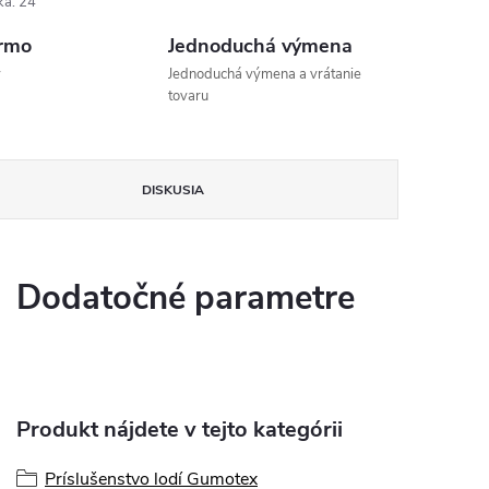
ka
:
24
rmo
Jednoduchá výmena
v
Jednoduchá výmena a vrátanie
tovaru
DISKUSIA
Dodatočné parametre
Produkt nájdete v tejto kategórii
Príslušenstvo lodí Gumotex