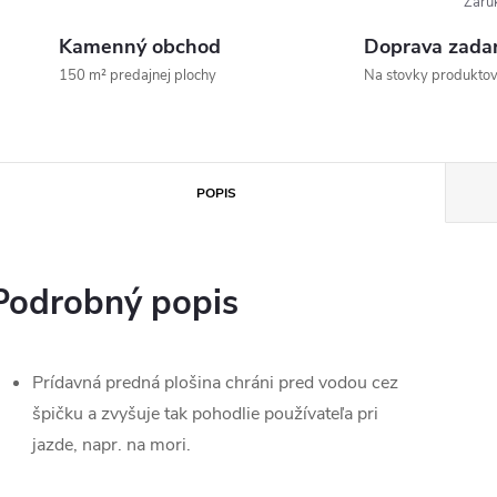
Záru
Kamenný obchod
Doprava zada
150 m² predajnej plochy
Na stovky produkto
POPIS
Podrobný popis
Prídavná predná plošina chráni pred vodou cez
špičku a zvyšuje tak pohodlie používateľa pri
jazde, napr. na mori.