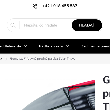
+421 918 455 587
info@vodacky-obchod.sk
HĽADAŤ
addleboardy
Pádla a veslá
Záchranné pom
ex
Gumotex Prídavná predná paluba Solar Thaya
G
p
T