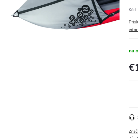
Kód:
Prís
info
na 
€
Jedn
cena
Znač