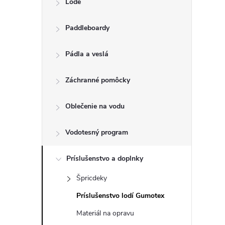
Lode
n
Paddleboardy
ý
p
Pádla a veslá
a
Záchranné pomôcky
n
Oblečenie na vodu
e
Vodotesný program
l
Príslušenstvo a doplnky
Špricdeky
Príslušenstvo lodí Gumotex
Materiál na opravu