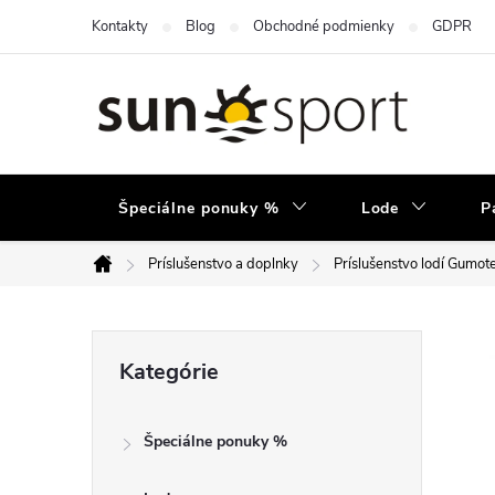
Prejsť
Kontakty
Blog
Obchodné podmienky
GDPR
na
obsah
Špeciálne ponuky %
Lode
P
Príslušenstvo a doplnky
Príslušenstvo lodí Gumot
Domov
B
Preskočiť
Kategórie
kategórie
o
Špeciálne ponuky %
č