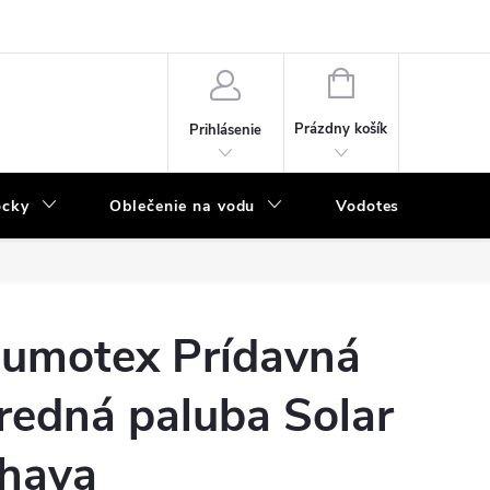
NÁKUPNÝ
KOŠÍK
Prázdny košík
Prihlásenie
ôcky
Oblečenie na vodu
Vodotesný program
umotex Prídavná
redná paluba Solar
haya