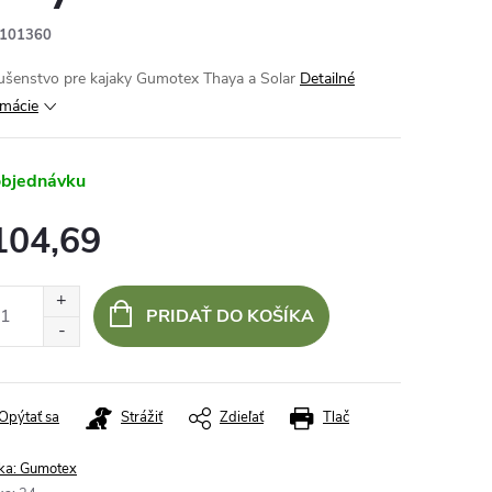
101360
lušenstvo pre kajaky Gumotex Thaya a Solar
Detailné
rmácie
objednávku
104,69
otková
:
PRIDAŤ DO KOŠÍKA
Opýtať sa
Strážiť
Zdieľať
Tlač
ka:
Gumotex