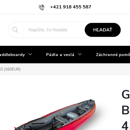
+421 918 455 587
info@vodacky-obchod.sk
HĽADAŤ
addleboardy
Pádla a veslá
Záchranné pom
Kč (160EUR)
G
B
4