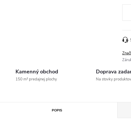
Jedn
cena
Znač
Záru
Kamenný obchod
Doprava zada
150 m² predajnej plochy
Na stovky produkto
POPIS