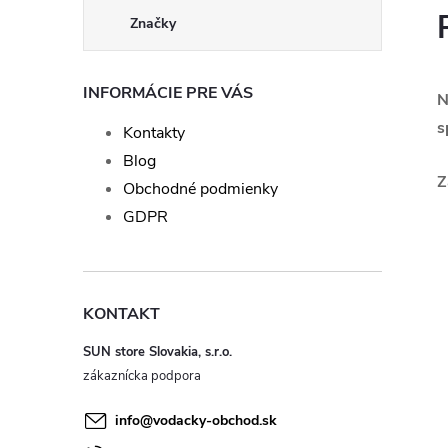
Značky
INFORMÁCIE PRE VÁS
N
s
Kontakty
Blog
Z
Obchodné podmienky
GDPR
KONTAKT
SUN store Slovakia, s.r.o.
info
@
vodacky-obchod.sk