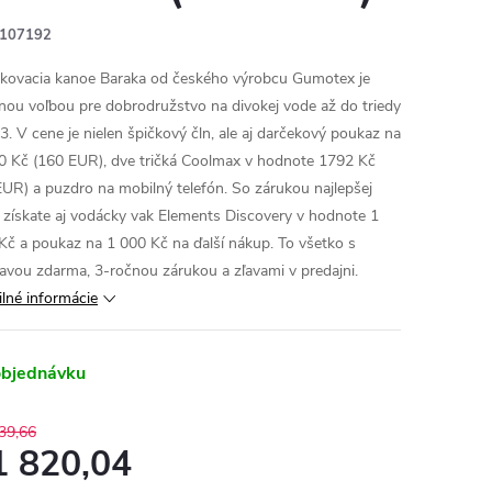
107192
kovacia kanoe Baraka od českého výrobcu Gumotex je
lnou voľbou pre dobrodružstvo na divokej vode až do triedy
 V cene je nielen špičkový čln, ale aj darčekový poukaz na
0 Kč (160 EUR), dve tričká Coolmax v hodnote 1792 Kč
EUR) a puzdro na mobilný telefón. So zárukou najlepšej
 získate aj vodácky vak Elements Discovery v hodnote 1
Kč a poukaz na 1 000 Kč na ďalší nákup. To všetko s
avou zdarma, 3-ročnou zárukou a zľavami v predajni.
ilné informácie
objednávku
39,66
1 820,04