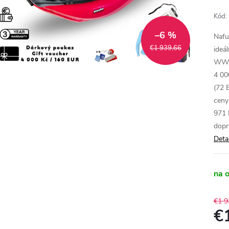
Kód:
–6 %
Nafu
€1 939,66
ideá
WW3.
4 00
(72 
ceny
971 
dopr
Deta
na 
€1 9
€