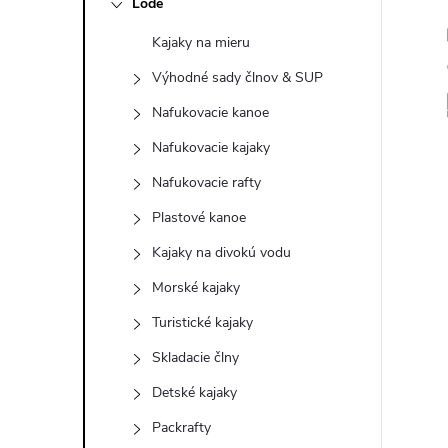
Lode
n
Kajaky na mieru
ý
Výhodné sady člnov & SUP
p
Nafukovacie kanoe
Nafukovacie kajaky
a
Nafukovacie rafty
n
Plastové kanoe
Kajaky na divokú vodu
e
Morské kajaky
l
Turistické kajaky
Skladacie člny
Detské kajaky
Packrafty