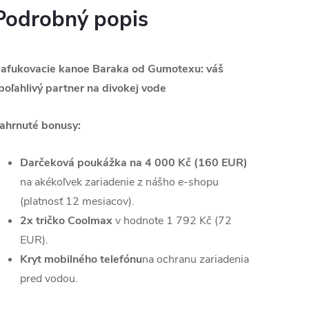
Podrobný popis
afukovacie kanoe Baraka od Gumotexu: váš
poľahlivý partner na divokej vode
ahrnuté bonusy:
Darčeková poukážka na 4 000 Kč (160 EUR)
na akékoľvek zariadenie z nášho e-shopu
(platnosť 12 mesiacov).
2x tričko Coolmax
v hodnote 1 792 Kč (72
EUR).
Kryt mobilného telefónu
na ochranu zariadenia
pred vodou.