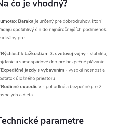
Na čo je vhodný?
umotex Baraka
je určený pre dobrodruhov, ktorí
ľadajú spoľahlivý čln do najnáročnejších podmienok.
e ideálny pre:
✅
Rýchlosť k ťažkostiam 3. svetovej vojny
- stabilita,
ojdanie a samospádové dno pre bezpečné plávanie
✅
Expedičné jazdy s vybavením
- vysoká nosnosť a
ostatok úložného priestoru
✅
Rodinné expedície
- pohodlné a bezpečné pre 2
ospelých a dieťa
Technické parametre