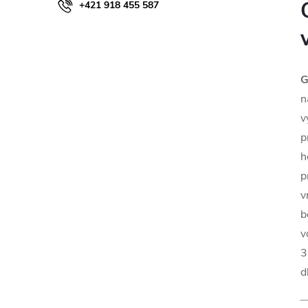
+421 918 455 587
G
n
v
p
h
p
v
b
v
3
d