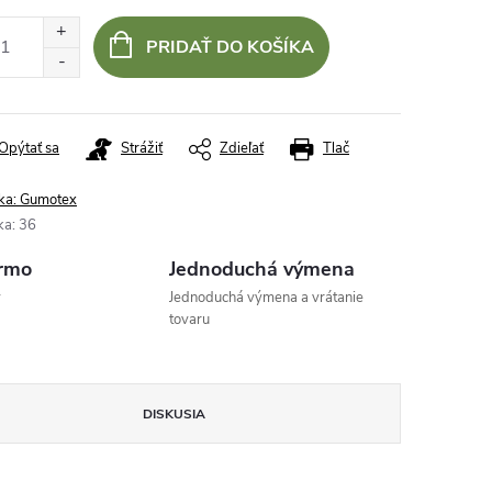
otková
:
PRIDAŤ DO KOŠÍKA
Opýtať sa
Strážiť
Zdieľať
Tlač
ka:
Gumotex
ka
:
36
rmo
Jednoduchá výmena
v
Jednoduchá výmena a vrátanie
tovaru
DISKUSIA