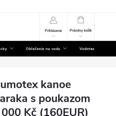
NÁKUPNÝ
KOŠÍK
Prázdny košík
Prihlásenie
ôcky
Oblečenie na vodu
Vodotesný program
umotex kanoe
araka s poukazom
 000 Kč (160EUR)