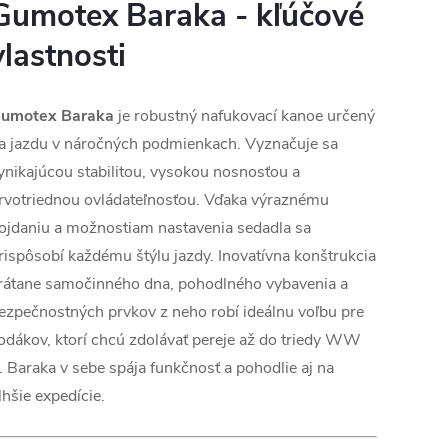
Gumotex Baraka - kľúčové
vlastnosti
umotex Baraka
je robustný nafukovací kanoe určený
a jazdu v náročných podmienkach. Vyznačuje sa
ynikajúcou stabilitou, vysokou nosnosťou a
rvotriednou ovládateľnosťou. Vďaka výraznému
ojdaniu a možnostiam nastavenia sedadla sa
rispôsobí každému štýlu jazdy. Inovatívna konštrukcia
rátane samočinného dna, pohodlného vybavenia a
ezpečnostných prvkov z neho robí ideálnu voľbu pre
odákov, ktorí chcú zdolávať pereje až do triedy WW
. Baraka v sebe spája funkčnosť a pohodlie aj na
lhšie expedície.