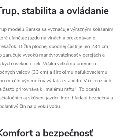
Trup, stabilita a ovládanie
rup modelu Baraka sa vyznačuje výrazným kolísaním,
toré uľahčuje jazdu na vlnách a prekonávanie
rekážok. Dĺžka plochej spodnej časti je len 234 cm,
o zaručuje vysokú manévrovateľnosť v perejách a
zkych úsekoch riek. Vďaka veľkému priemeru
očných valcov (33 cm) a širokému nafukovaciemu
nu má čln výnimočný výtlak a stabilitu. V recenziách
a často prirovnáva k "malému raftu". To ocenia
ačiatočníci aj skúsení jazdci, ktorí hľadajú bezpečný a
poľahlivý čln na divokú vodu.
Komfort a bezpečnosť