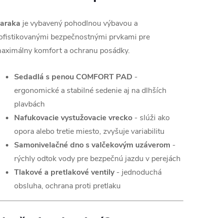
araka
je vybavený pohodlnou výbavou a
ofistikovanými bezpečnostnými prvkami pre
aximálny komfort a ochranu posádky.
Sedadlá s penou COMFORT PAD
-
ergonomické a stabilné sedenie aj na dlhších
plavbách
Nafukovacie vystužovacie vrecko
- slúži ako
opora alebo tretie miesto, zvyšuje variabilitu
Samonivelačné dno s valčekovým uzáverom
-
rýchly odtok vody pre bezpečnú jazdu v perejách
Tlakové a pretlakové ventily
- jednoduchá
obsluha, ochrana proti pretlaku