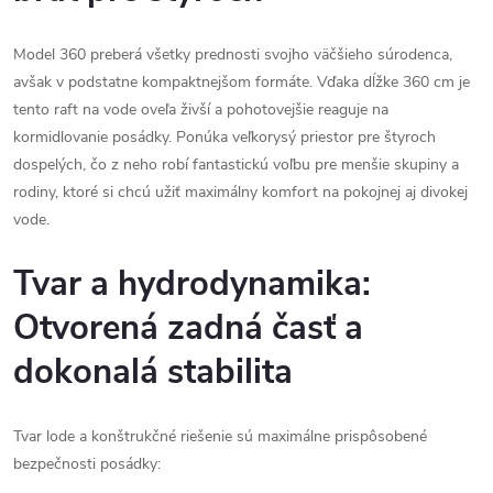
Model 360 preberá všetky prednosti svojho väčšieho súrodenca,
avšak v podstatne kompaktnejšom formáte. Vďaka dĺžke 360 cm je
tento raft na vode oveľa živší a pohotovejšie reaguje na
kormidlovanie posádky. Ponúka veľkorysý priestor pre štyroch
dospelých, čo z neho robí fantastickú voľbu pre menšie skupiny a
rodiny, ktoré si chcú užiť maximálny komfort na pokojnej aj divokej
vode.
Tvar a hydrodynamika:
Otvorená zadná časť a
dokonalá stabilita
Tvar lode a konštrukčné riešenie sú maximálne prispôsobené
bezpečnosti posádky: