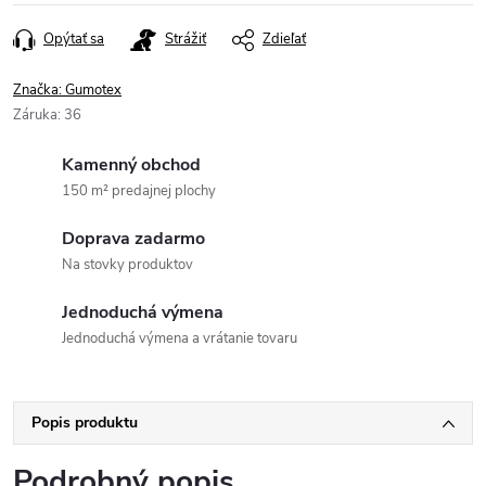
Opýtať sa
Strážiť
Zdieľať
Značka:
Gumotex
Záruka
:
36
Kamenný obchod
150 m² predajnej plochy
Doprava zadarmo
Na stovky produktov
Jednoduchá výmena
Jednoduchá výmena a vrátanie tovaru
Popis produktu
Podrobný popis