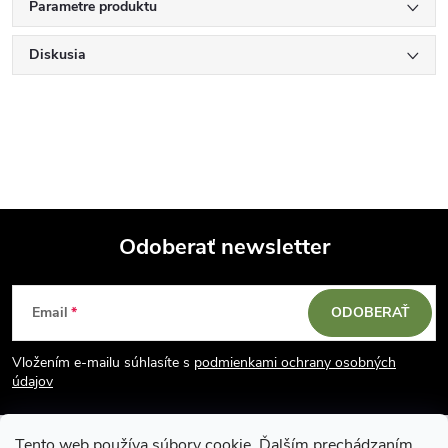
Parametre produktu
Diskusia
Odoberať newsletter
Z
Email
ODOBERAŤ
á
Vložením e-mailu súhlasíte s
podmienkami ochrany osobných
p
údajov
ä
Tento web používa súbory cookie. Ďalším prechádzaním