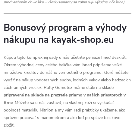
pred vložením do košíka – všetky varianty sa zobrazujú výlučne v češtine).
Bonusový program a výhody
nákupu na kayak-shop.eu
Kúpou tejto komplexnej sady u nás ušetríte peniaze hneď dvakrát.
Okrem výhodnej ceny celého balíčka vám ihneď pripíšeme veľké
množstvo kreditov do nášho vernostného programu, ktoré môžete
využiť na nákup vodotesných sudov, lodných vakov alebo hádzacích
záchranných vreciek. Rafty Gumotex máme stále na sklade
pripravené na sklade na prezretie priamo v našich priestoroch v
Brne
. Môžete sa u nás zastaviť, na vlastnej koži si vyskúšať
odolnosť materiálu Nitrilon a my vám radi prakticky ukážeme, ako
správne pracovať s manometrom a ako loď po splave bleskovo
zložiť.