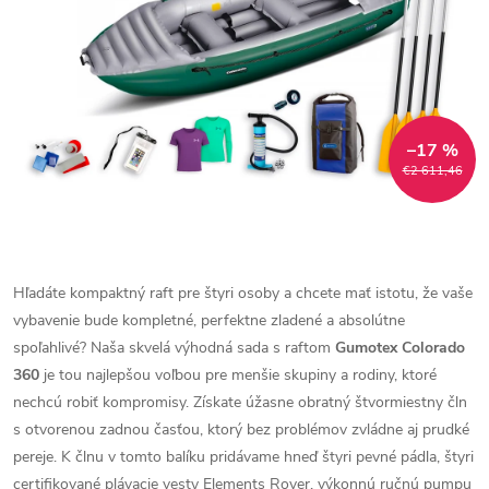
–17 %
€2 611,46
Hľadáte kompaktný raft pre štyri osoby a chcete mať istotu, že vaše
vybavenie bude kompletné, perfektne zladené a absolútne
spoľahlivé? Naša skvelá výhodná sada s raftom
Gumotex Colorado
360
je tou najlepšou voľbou pre menšie skupiny a rodiny, ktoré
nechcú robiť kompromisy. Získate úžasne obratný štvormiestny čln
s otvorenou zadnou časťou, ktorý bez problémov zvládne aj prudké
pereje. K člnu v tomto balíku pridávame hneď štyri pevné pádla, štyri
certifikované plávacie vesty Elements Rover, výkonnú ručnú pumpu