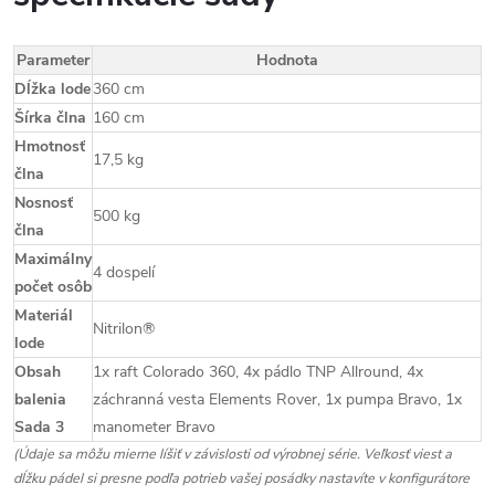
Parameter
Hodnota
Dĺžka lode
360 cm
Šírka člna
160 cm
Hmotnosť
17,5 kg
člna
Nosnosť
500 kg
člna
Maximálny
4 dospelí
počet osôb
Materiál
Nitrilon®
lode
Obsah
1x raft Colorado 360, 4x pádlo TNP Allround, 4x
balenia
záchranná vesta Elements Rover, 1x pumpa Bravo, 1x
Sada 3
manometer Bravo
(Údaje sa môžu mierne líšiť v závislosti od výrobnej série. Veľkosť viest a
dĺžku pádel si presne podľa potrieb vašej posádky nastavíte v konfigurátore