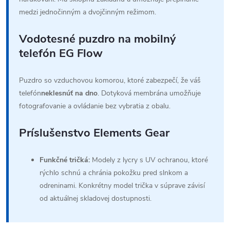
medzi jednočinným a dvojčinným režimom.
Vodotesné puzdro na mobilný
telefón EG Flow
Puzdro so vzduchovou komorou, ktoré zabezpečí, že váš
telefón
neklesnúť na dno
. Dotyková membrána umožňuje
fotografovanie a ovládanie bez vybratia z obalu.
Príslušenstvo Elements Gear
Funkčné tričká:
Modely z lycry s UV ochranou, ktoré
rýchlo schnú a chránia pokožku pred slnkom a
odreninami. Konkrétny model trička v súprave závisí
od aktuálnej skladovej dostupnosti.