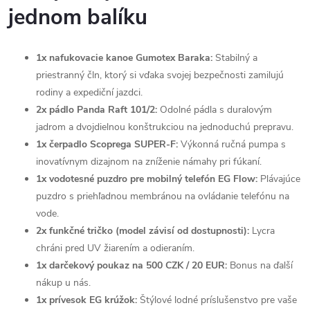
jednom balíku
1x nafukovacie kanoe Gumotex Baraka:
Stabilný a
priestranný čln, ktorý si vďaka svojej bezpečnosti zamilujú
rodiny a expediční jazdci.
2x pádlo Panda Raft 101/2:
Odolné pádla s duralovým
jadrom a dvojdielnou konštrukciou na jednoduchú prepravu.
1x čerpadlo Scoprega SUPER-F:
Výkonná ručná pumpa s
inovatívnym dizajnom na zníženie námahy pri fúkaní.
1x vodotesné puzdro pre mobilný telefón EG Flow:
Plávajúce
puzdro s priehľadnou membránou na ovládanie telefónu na
vode.
2x funkčné tričko (model závisí od dostupnosti):
Lycra
chráni pred UV žiarením a odieraním.
1x darčekový poukaz na 500 CZK / 20 EUR:
Bonus na ďalší
nákup u nás.
1x prívesok EG krúžok:
Štýlové lodné príslušenstvo pre vaše