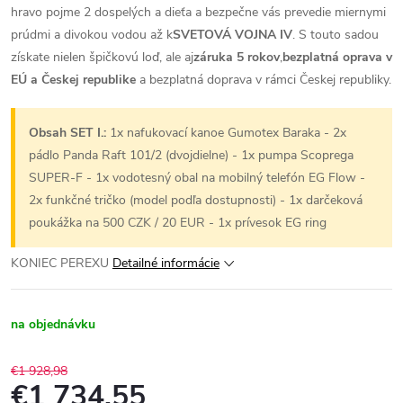
hravo pojme 2 dospelých a dieťa a bezpečne vás prevedie miernymi
prúdmi a divokou vodou až k
SVETOVÁ VOJNA IV
. S touto sadou
získate nielen špičkovú loď, ale aj
záruka 5 rokov
,
bezplatná oprava v
EÚ a Českej republike
a bezplatná doprava v rámci Českej republiky.
Obsah SET I.:
1x nafukovací kanoe Gumotex Baraka - 2x
pádlo Panda Raft 101/2 (dvojdielne) - 1x pumpa Scoprega
SUPER-F - 1x vodotesný obal na mobilný telefón EG Flow -
2x funkčné tričko (model podľa dostupnosti) - 1x darčeková
poukážka na 500 CZK / 20 EUR - 1x prívesok EG ring
KONIEC PEREXU
Detailné informácie
na objednávku
€1 928,98
€1 734,55