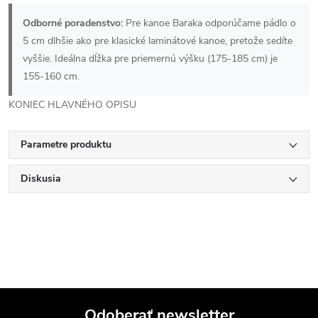
Odborné poradenstvo:
Pre kanoe Baraka odporúčame pádlo o
5 cm dlhšie ako pre klasické laminátové kanoe, pretože sedíte
vyššie. Ideálna dĺžka pre priemernú výšku (175-185 cm) je
155-160 cm.
KONIEC HLAVNÉHO OPISU
Parametre produktu
Diskusia
Odoberať newsletter