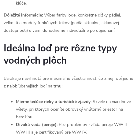
kľúče.
Dôležité informácie:
Výber farby lode, konkrétne dĺžky pádiel,
veľkosti a modely funkčných trikov (podľa aktuálnej skladovej
dostupnosti) s vami dohodneme individuálne po objednaní.
Ideálna loď pre rôzne typy
vodných plôch
Baraka je navrhnutá pre maximálnu všestrannosť, čo z nej robí jednu
z najobľúbenejších lodí na trhu:
Mierne tečúce rieky a turistické zjazdy:
Skvelé na viacdňové
výlety, pri ktorých oceníte obrovský vnútorný priestor na
batožinu.
Divoká voda (pereje):
Bez problémov zvláda pereje WW II-
WW III a je certifikovaný pre WW IV.