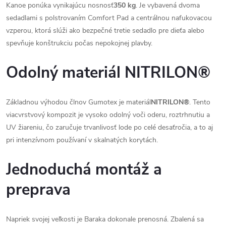
Kanoe ponúka vynikajúcu nosnosť
350 kg
. Je vybavená dvoma
sedadlami s polstrovaním Comfort Pad a centrálnou nafukovacou
vzperou, ktorá slúži ako bezpečné tretie sedadlo pre dieťa alebo
spevňuje konštrukciu počas nepokojnej plavby.
Odolný materiál NITRILON®
Základnou výhodou člnov Gumotex je materiál
NITRILON®
. Tento
viacvrstvový kompozit je vysoko odolný voči oderu, roztrhnutiu a
UV žiareniu, čo zaručuje trvanlivosť lode po celé desaťročia, a to aj
pri intenzívnom používaní v skalnatých korytách.
Jednoduchá montáž a
preprava
Napriek svojej veľkosti je Baraka dokonale prenosná. Zbalená sa