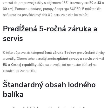
zmestí do prepravnej tašky s objemom 135 l (rozmery cca
70 × 43 ×
30 cm
). Pomocou dodanej pumpy Scoprega SUPER-F môžete čln
nafúknuť na prevádzkový tlak 0,2 baru za niekoľko minút.
Predĺžená 5-ročná záruka a
servis
K tejto súprave získate
predĺžená záruka 5 rokov
pre výrobné chyby
a ventily. Okrem toho zaručujeme
bezplatné opravy a servis v rámci
EÚ a Českej republiky
takže sa o svoju loď nemusíte báť ani na
cestách do zahraničia.
Štandardný obsah lodného
balíka