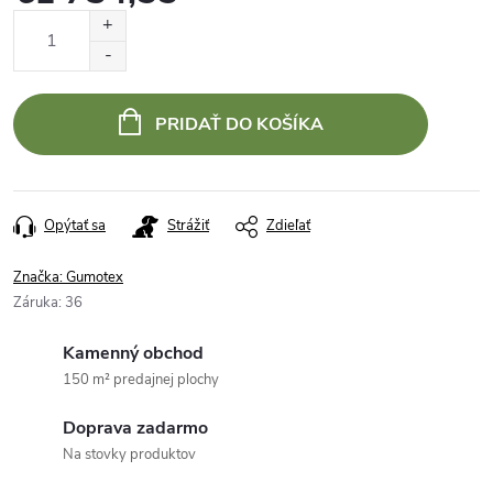
Jednotková
cena:
PRIDAŤ DO KOŠÍKA
Opýtať sa
Strážiť
Zdieľať
Značka:
Gumotex
Záruka
:
36
Kamenný obchod
150 m² predajnej plochy
Doprava zadarmo
Na stovky produktov