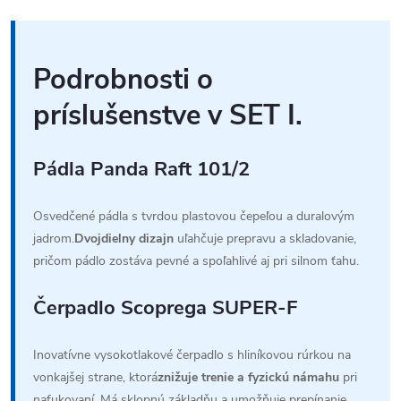
Podrobnosti o
príslušenstve v SET I.
Pádla Panda Raft 101/2
Osvedčené pádla s tvrdou plastovou čepeľou a duralovým
jadrom.
Dvojdielny dizajn
uľahčuje prepravu a skladovanie,
pričom pádlo zostáva pevné a spoľahlivé aj pri silnom ťahu.
Čerpadlo Scoprega SUPER-F
Inovatívne vysokotlakové čerpadlo s hliníkovou rúrkou na
vonkajšej strane, ktorá
znižuje trenie a fyzickú námahu
pri
nafukovaní. Má sklopnú základňu a umožňuje prepínanie