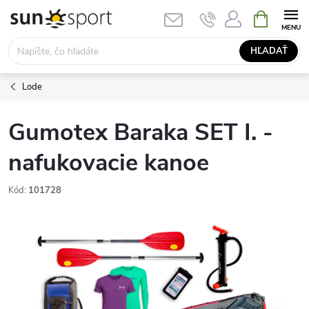
Prejsť
NÁKUPN
KOŠÍK
na
obsah
HĽADAŤ
Lode
Gumotex Baraka SET I. -
nafukovacie kanoe
Kód:
101728