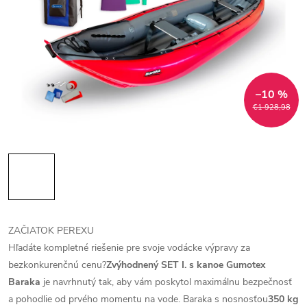
–10 %
€1 928,98
ZAČIATOK PEREXU
Hľadáte kompletné riešenie pre svoje vodácke výpravy za
bezkonkurenčnú cenu?
Zvýhodnený SET I. s kanoe Gumotex
Baraka
je navrhnutý tak, aby vám poskytol maximálnu bezpečnosť
a pohodlie od prvého momentu na vode. Baraka s nosnosťou
350 kg