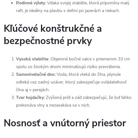
Rodinné výlety:
Vďaka svojej stabilite, ktorá pripomína malý
raft, je ideálny na plavbu s deťmi po jazerách a riekach.
Kľúčové konštrukčné a
bezpečnostné prvky
Vysoká stabilita:
Objemné bočné valce s priemerom 33 cm
spolu so širokým dnom minimalizujú riziko prevrátenia.
Samonivelačné dno:
Voda, ktorá vteká do člna, plynule
odteká cez zadný uzáver, ktorý zabezpečuje ovládateľnosť
člna aj v perejách.
Tvar hojdačky:
Zvýšená príď a záď zabezpečujú, že loď ľahko
prekonáva vlny a nezasekáva sa v nich.
Nosnosť a vnútorný priestor