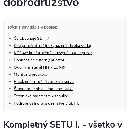
dobrodružstvo
Rýchla navigácia v popise:
Čo obsahuje SET I.?
Kde používať loď (rieky, jazerá, divoká voda)
Kľúčové konštrukčné a bezpečnostné prvky
Nosnosť a vnútorný priestor
Odolný materiál NITRILON®
Montáž a preprava
Predĺžená 5-ročná záruka a servis
Štandardný obsah lodného balíka
Technické parametre v tabuľke
Podrobnosti o príslušenstve v SET I.
Kompletný SETU I. - všetko v