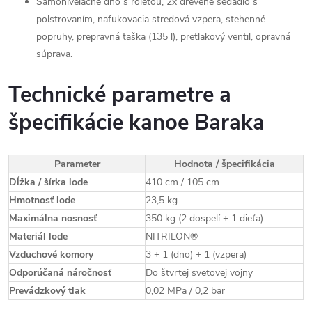
Samonivelačné dno s roletou, 2x drevené sedadlo s
polstrovaním, nafukovacia stredová vzpera, stehenné
popruhy, prepravná taška (135 l), pretlakový ventil, opravná
súprava.
Technické parametre a
špecifikácie kanoe Baraka
Parameter
Hodnota / špecifikácia
Dĺžka / šírka lode
410 cm / 105 cm
Hmotnosť lode
23,5 kg
Maximálna nosnosť
350 kg (2 dospelí + 1 dieťa)
Materiál lode
NITRILON®
Vzduchové komory
3 + 1 (dno) + 1 (vzpera)
Odporúčaná náročnosť
Do štvrtej svetovej vojny
Prevádzkový tlak
0,02 MPa / 0,2 bar