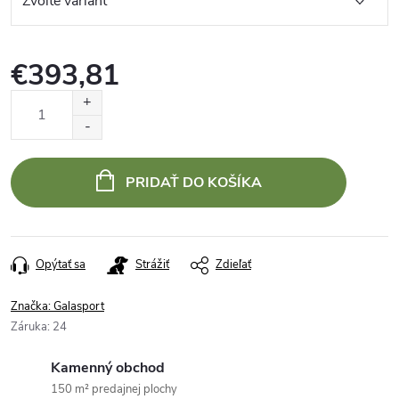
€393,81
Jednotková
cena:
PRIDAŤ DO KOŠÍKA
Opýtať sa
Strážiť
Zdieľať
Značka:
Galasport
Záruka
:
24
Kamenný obchod
150 m² predajnej plochy