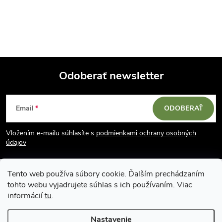
Odoberať newsletter
Z
Email
ODOBERAŤ
á
Vložením e-mailu súhlasíte s
podmienkami ochrany osobných
p
údajov
ä
Tento web používa súbory cookie. Ďalším prechádzaním
tohto webu vyjadrujete súhlas s ich používaním. Viac
t
informácií
tu
.
Nastavenie