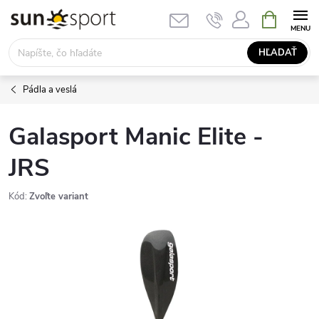
Prejsť
NÁKUPN
KOŠÍK
na
obsah
HĽADAŤ
Pádla a veslá
Galasport Manic Elite -
JRS
Kód:
Zvoľte variant