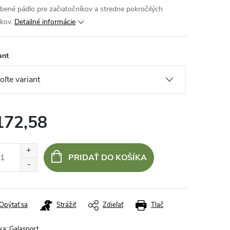
bené pádlo pre začiatočníkov a stredne pokročilých
kov.
Detailné informácie
ant
172,58
otková
:
PRIDAŤ DO KOŠÍKA
Opýtať sa
Strážiť
Zdieľať
Tlač
ka:
Galasport