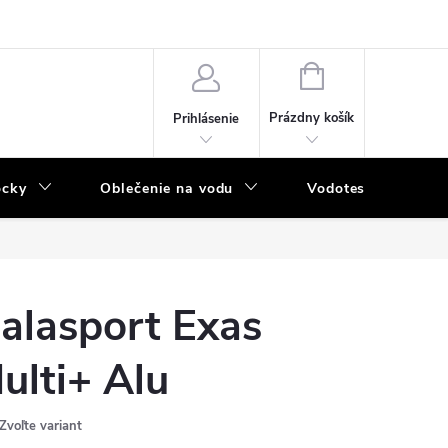
NÁKUPNÝ
KOŠÍK
Prázdny košík
Prihlásenie
ôcky
Oblečenie na vodu
Vodotesný program
alasport Exas
ulti+ Alu
Zvoľte variant