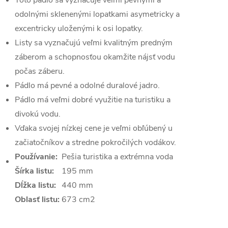
Toto pádlo sa vyznačuje veľmi pevnými a
odolnými sklenenými lopatkami asymetricky a
excentricky uloženými k osi lopatky.
Listy sa vyznačujú veľmi kvalitným predným
záberom a schopnosťou okamžite nájsť vodu
počas záberu.
Pádlo má pevné a odolné duralové jadro.
Pádlo má veľmi dobré využitie na turistiku a
divokú vodu.
Vďaka svojej nízkej cene je veľmi obľúbený u
začiatočníkov a stredne pokročilých vodákov.
Používanie:
Pešia turistika a extrémna voda
Šírka listu:
195 mm
Dĺžka listu:
440 mm
Oblasť listu:
673 cm2