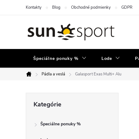
Prejsť
Kontakty
Blog
Obchodné podmienky
GDPR
na
obsah
Špeciálne ponuky %
Lode
P
Pádla a veslá
Galasport Exas Multi+ Alu
Domov
B
Preskočiť
Kategórie
kategórie
o
Špeciálne ponuky %
č