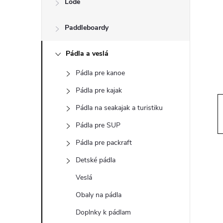
Lode
n
Paddleboardy
ý
p
Pádla a veslá
Pádla pre kanoe
a
Pádla pre kajak
n
Pádla na seakajak a turistiku
Pádla pre SUP
e
Pádla pre packraft
l
Detské pádla
Veslá
Obaly na pádla
Doplnky k pádlam