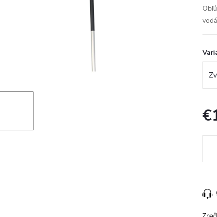
Obľú
vodá
Vari
€
Jedn
cena
Znač