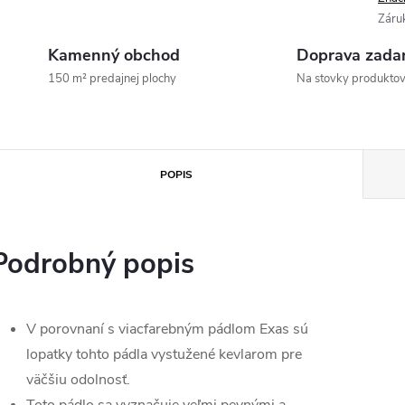
Záru
Kamenný obchod
Doprava zada
150 m² predajnej plochy
Na stovky produkto
POPIS
Podrobný popis
V porovnaní s viacfarebným pádlom Exas sú
lopatky tohto pádla vystužené kevlarom pre
väčšiu odolnosť.