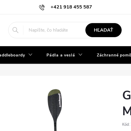
+421 918 455 587
info@vodacky-obchod.sk
HĽADAŤ
addleboardy
Pádla a veslá
Záchranné pom
G
M
Kód: