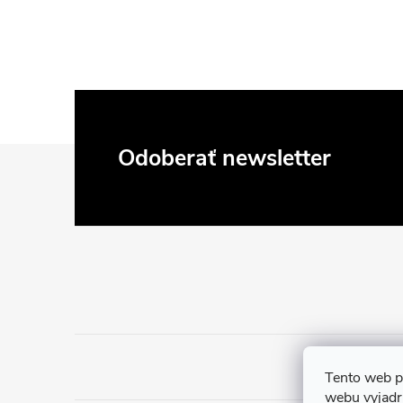
Z
Odoberať newsletter
á
p
ä
t
i
Tento web p
webu vyjadru