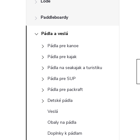
Lode
n
Paddleboardy
ý
p
Pádla a veslá
Pádla pre kanoe
a
Pádla pre kajak
n
Pádla na seakajak a turistiku
Pádla pre SUP
e
Pádla pre packraft
l
Detské pádla
Veslá
Obaly na pádla
Doplnky k pádlam