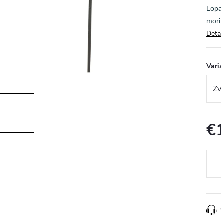
Lopa
mori
Deta
Vari
€
Jedn
cena