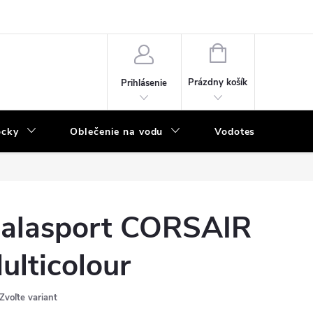
NÁKUPNÝ
KOŠÍK
Prázdny košík
Prihlásenie
ôcky
Oblečenie na vodu
Vodotesný program
alasport CORSAIR
ulticolour
Zvoľte variant