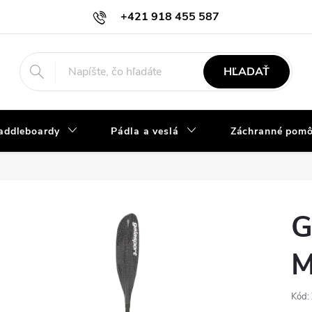
+421 918 455 587
info@vodacky-obchod.sk
HĽADAŤ
addleboardy
Pádla a veslá
Záchranné pom
G
M
Kód: