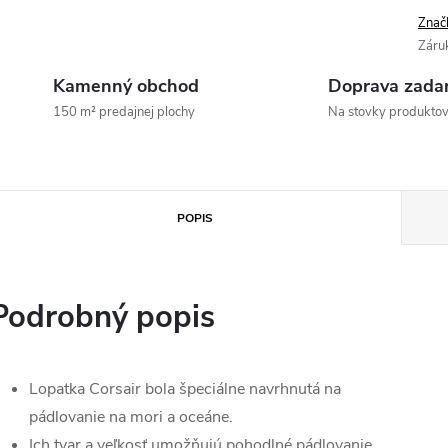
Znač
Záru
Kamenný obchod
Doprava zada
150 m² predajnej plochy
Na stovky produkto
POPIS
Podrobný popis
Lopatka Corsair bola špeciálne navrhnutá na
pádlovanie na mori a oceáne.
Ich tvar a veľkosť umožňujú pohodlné pádlovanie