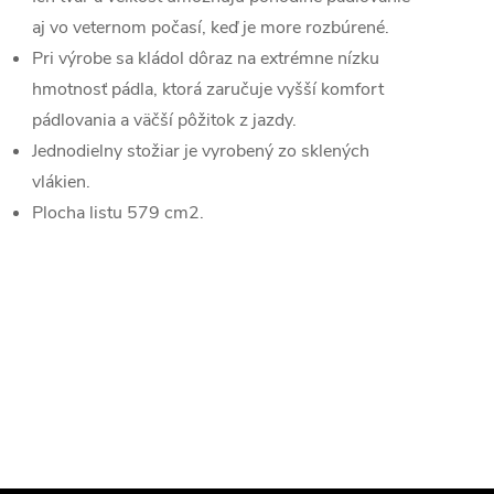
aj vo veternom počasí, keď je more rozbúrené.
Pri výrobe sa kládol dôraz na extrémne nízku
hmotnosť pádla, ktorá zaručuje vyšší komfort
pádlovania a väčší pôžitok z jazdy.
Jednodielny stožiar je vyrobený zo sklených
vlákien.
Plocha listu 579 cm2.