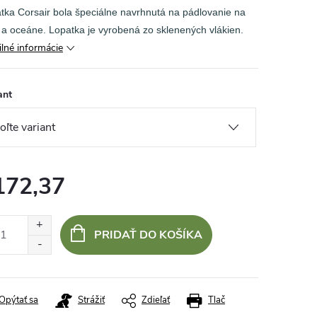
tka Corsair bola špeciálne navrhnutá na pádlovanie na
 a oceáne. Lopatka je vyrobená zo sklenených vlákien.
ilné informácie
ant
172,37
otková
:
PRIDAŤ DO KOŠÍKA
Opýtať sa
Strážiť
Zdieľať
Tlač