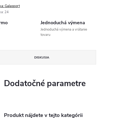
ka:
Galasport
ka
:
24
rmo
Jednoduchá výmena
v
Jednoduchá výmena a vrátanie
tovaru
DISKUSIA
Dodatočné parametre
Produkt nájdete v tejto kategórii