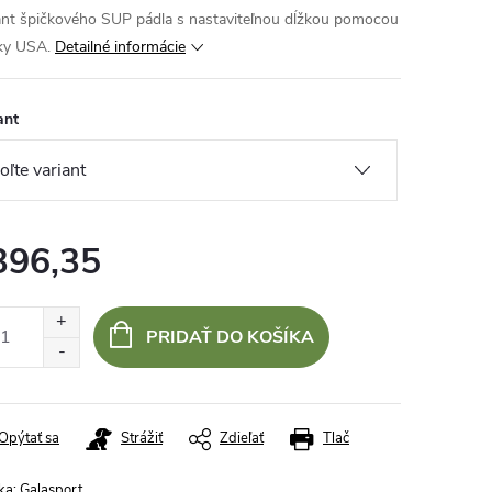
ant špičkového SUP pádla s nastaviteľnou dĺžkou pomocou
ky USA.
Detailné informácie
ant
396,35
otková
:
PRIDAŤ DO KOŠÍKA
Opýtať sa
Strážiť
Zdieľať
Tlač
ka:
Galasport