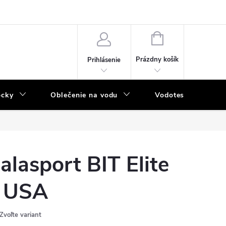
NÁKUPNÝ
KOŠÍK
Prázdny košík
Prihlásenie
ôcky
Oblečenie na vodu
Vodotesný program
alasport BIT Elite
 USA
Zvoľte variant