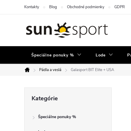
Prejsť
Kontakty
Blog
Obchodné podmienky
GDPR
na
obsah
Špeciálne ponuky %
Lode
P
Pádla a veslá
Galasport BIT Elite + USA
Domov
B
Preskočiť
Kategórie
kategórie
o
Špeciálne ponuky %
č