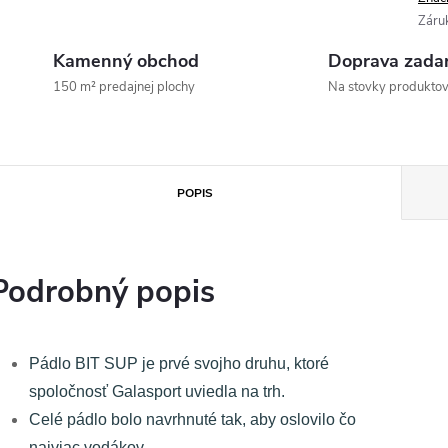
Záru
Kamenný obchod
Doprava zada
150 m² predajnej plochy
Na stovky produkto
POPIS
Podrobný popis
Pádlo BIT SUP je prvé svojho druhu, ktoré
spoločnosť Galasport uviedla na trh.
Celé pádlo bolo navrhnuté tak, aby oslovilo čo
najviac vodákov.