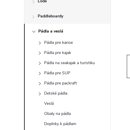
Lode
n
Paddleboardy
ý
p
Pádla a veslá
Pádla pre kanoe
a
Pádla pre kajak
n
Pádla na seakajak a turistiku
Pádla pre SUP
e
Pádla pre packraft
l
Detské pádla
Veslá
Obaly na pádla
Doplnky k pádlam