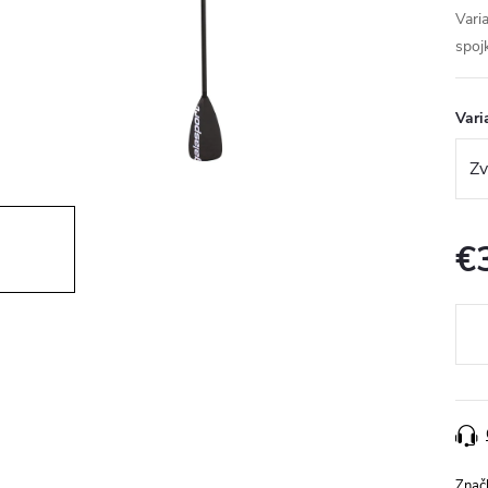
Vari
spoj
Vari
€
Jedn
cena
Znač