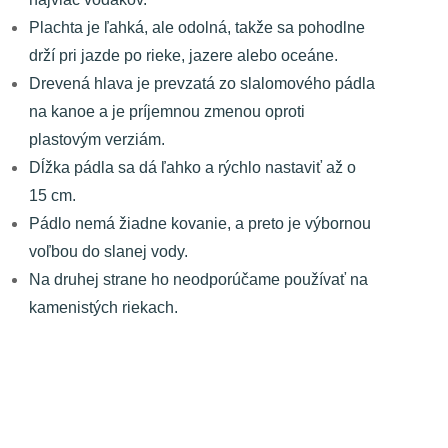
Plachta je ľahká, ale odolná, takže sa pohodlne
drží pri jazde po rieke, jazere alebo oceáne.
Drevená hlava je prevzatá zo slalomového pádla
na kanoe a je príjemnou zmenou oproti
plastovým verziám.
Dĺžka pádla sa dá ľahko a rýchlo nastaviť až o
15 cm.
Pádlo nemá žiadne kovanie, a preto je výbornou
voľbou do slanej vody.
Na druhej strane ho neodporúčame používať na
kamenistých riekach.