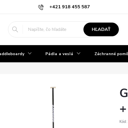
+421 918 455 587
info@vodacky-obchod.sk
HĽADAŤ
addleboardy
Pádla a veslá
Záchranné pom
G
+
Kód: