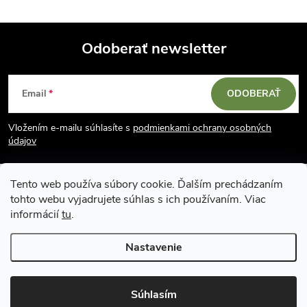
Odoberať newsletter
Z
Email
ODOBERAŤ
á
Vložením e-mailu súhlasíte s
podmienkami ochrany osobných
p
údajov
ä
Tento web používa súbory cookie. Ďalším prechádzaním
tohto webu vyjadrujete súhlas s ich používaním. Viac
t
informácií
tu
.
i
Nastavenie
Copyright 2026
Vodácky obchod SUN sport
. Všetky práva vyhradené.
e
Upraviť nastavenie cookies
Súhlasím
Vytvoril Shoptet