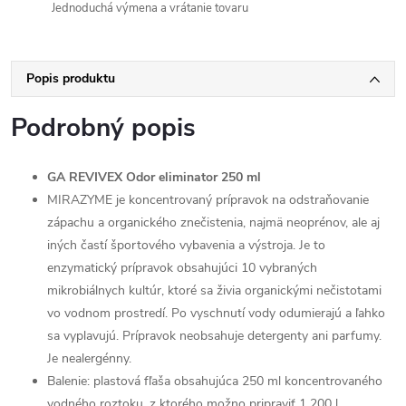
Jednoduchá výmena a vrátanie tovaru
Popis produktu
Podrobný popis
GA REVIVEX Odor eliminator 250 ml
MIRAZYME je koncentrovaný prípravok na odstraňovanie
zápachu a organického znečistenia, najmä neoprénov, ale aj
iných častí športového vybavenia a výstroja. Je to
enzymatický prípravok obsahujúci 10 vybraných
mikrobiálnych kultúr, ktoré sa živia organickými nečistotami
vo vodnom prostredí. Po vyschnutí vody odumierajú a ľahko
sa vyplavujú. Prípravok neobsahuje detergenty ani parfumy.
Je nealergénny.
Balenie: plastová fľaša obsahujúca 250 ml koncentrovaného
vodného roztoku, z ktorého možno pripraviť 1 200 l