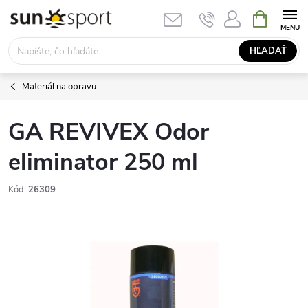
Prejsť
NÁKUPN
KOŠÍK
na
obsah
HĽADAŤ
Materiál na opravu
GA REVIVEX Odor
eliminator 250 ml
Kód:
26309