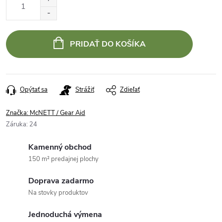
cena:
PRIDAŤ DO KOŠÍKA
Opýtať sa
Strážiť
Zdieľať
Značka:
McNETT / Gear Aid
Záruka
:
24
Kamenný obchod
150 m² predajnej plochy
Doprava zadarmo
Na stovky produktov
Jednoduchá výmena