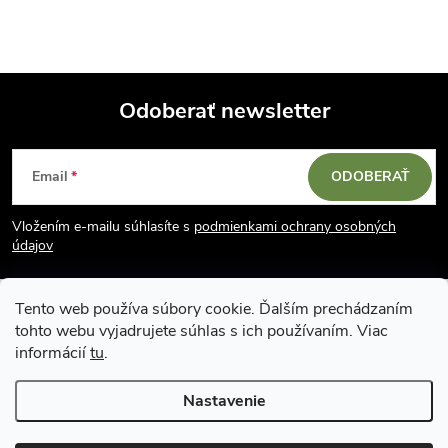
Odoberať newsletter
Z
Email
ODOBERAŤ
á
Vložením e-mailu súhlasíte s
podmienkami ochrany osobných
p
údajov
ä
Tento web používa súbory cookie. Ďalším prechádzaním
tohto webu vyjadrujete súhlas s ich používaním. Viac
t
informácií
tu
.
i
Nastavenie
Copyright 2026
Vodácky obchod SUN sport
. Všetky práva vyhradené.
Upraviť nastavenie cookies