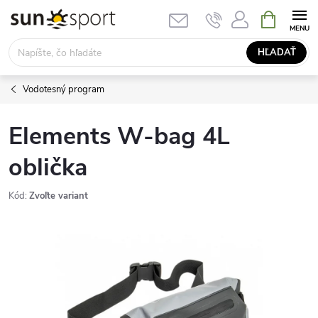
Prejsť
NÁKUPN
KOŠÍK
na
obsah
HĽADAŤ
Vodotesný program
Elements W-bag 4L
oblička
Kód:
Zvoľte variant