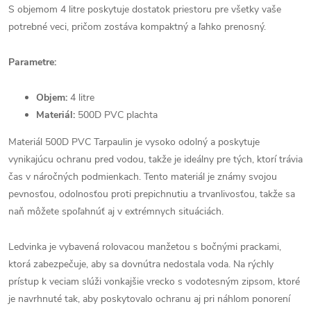
S objemom 4 litre poskytuje dostatok priestoru pre všetky vaše
potrebné veci, pričom zostáva kompaktný a ľahko prenosný.
Parametre:
Objem:
4 litre
Materiál:
500D PVC plachta
Materiál 500D PVC Tarpaulin je vysoko odolný a poskytuje
vynikajúcu ochranu pred vodou, takže je ideálny pre tých, ktorí trávia
čas v náročných podmienkach. Tento materiál je známy svojou
pevnosťou, odolnosťou proti prepichnutiu a trvanlivosťou, takže sa
naň môžete spoľahnúť aj v extrémnych situáciách.
Ledvinka je vybavená rolovacou manžetou s bočnými prackami,
ktorá zabezpečuje, aby sa dovnútra nedostala voda. Na rýchly
prístup k veciam slúži vonkajšie vrecko s vodotesným zipsom, ktoré
je navrhnuté tak, aby poskytovalo ochranu aj pri náhlom ponorení