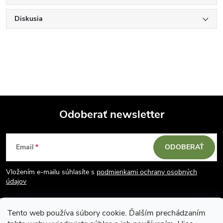
Diskusia
Odoberať newsletter
Z
Email
ODOBERAŤ
á
Vložením e-mailu súhlasíte s
podmienkami ochrany osobných
p
údajov
ä
Tento web používa súbory cookie. Ďalším prechádzaním