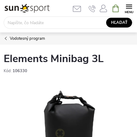
Prejsť
NÁKUPN
KOŠÍK
na
obsah
HĽADAŤ
Vodotesný program
Elements Minibag 3L
Kód:
106330