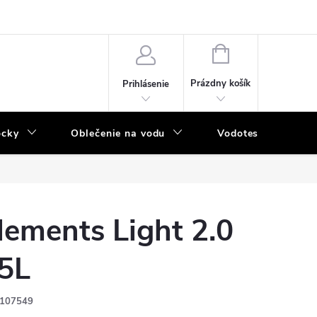
NÁKUPNÝ
KOŠÍK
Prázdny košík
Prihlásenie
ôcky
Oblečenie na vodu
Vodotesný program
lements Light 2.0
5L
107549