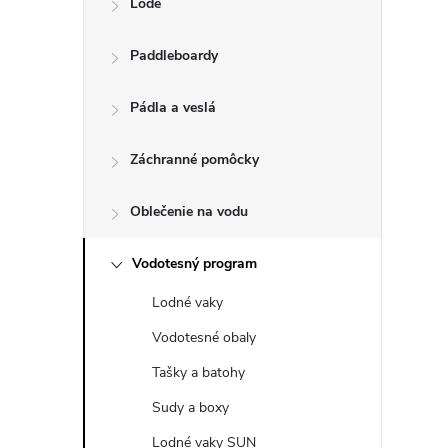
Lode
n
Paddleboardy
ý
p
Pádla a veslá
a
Záchranné pomôcky
n
Oblečenie na vodu
e
Vodotesný program
Lodné vaky
l
Vodotesné obaly
Tašky a batohy
Sudy a boxy
Lodné vaky SUN