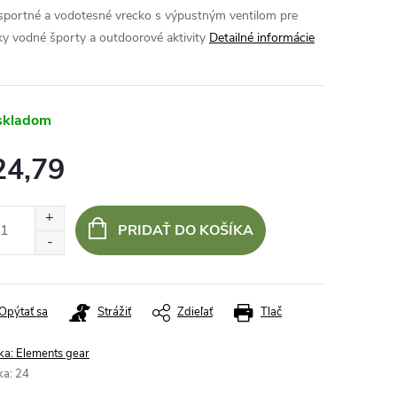
sportné a vodotesné vrecko s výpustným ventilom pre
ky vodné športy a outdoorové aktivity
Detailné informácie
skladom
24,79
otková
:
PRIDAŤ DO KOŠÍKA
Opýtať sa
Strážiť
Zdieľať
Tlač
ka:
Elements gear
ka
:
24