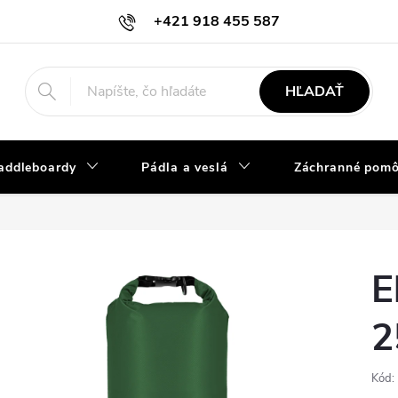
+421 918 455 587
info@vodacky-obchod.sk
HĽADAŤ
addleboardy
Pádla a veslá
Záchranné pom
E
2
Kód: