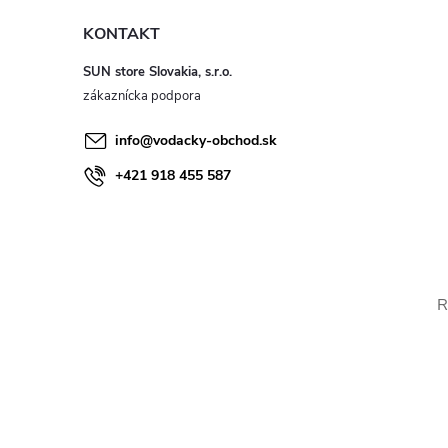
KONTAKT
SUN store Slovakia, s.r.o.
info
@
vodacky-obchod.sk
+421 918 455 587
R