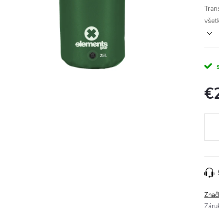
Tran
všet
€
Jedn
cena
Znač
Záru