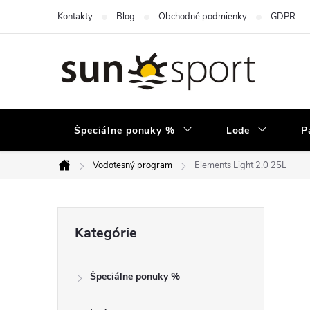
Prejsť
Kontakty
Blog
Obchodné podmienky
GDPR
na
obsah
Špeciálne ponuky %
Lode
P
Vodotesný program
Elements Light 2.0 25L
Domov
B
Preskočiť
Kategórie
kategórie
o
Špeciálne ponuky %
č