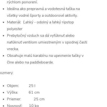
rýchlom ponorení.
Ideálna ako prepravná a vodotesná taška na
všetky vodné športy a outdoorové aktivity.
Materiál: Ľahký - odolný a ľahký ripstop
polyester
Prebytočný vzduch sa dá vyfúknuť alebo
nafúknuť ventilom umiestneným v spodnej časti
vrecka.
Obsahuje malú karabínu na upevnenie tašky v
člne alebo na paddleboarde.
ozmery:
Objem: 25 l
Výška: 61 cm
Priemer: 25 cm
Nosnosť: 10 kg