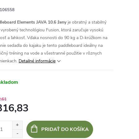
106558
leboard Elements JAVA 10.6 ženy
je obratný a stabilný
vyrobený technológiou Fusion, ktorá zaručuje vysokú
osť a ľahkosť. Vďaka nosnosti do 90 kg a D-krúžkom na
anie sedadla do kajaku je tento paddleboard ideálny na
ičný tréning na vode a všestranné použitie v rôznych
ienkach.
Detailné informácie
skladom
,61
316,83
otková
:
PRIDAŤ DO KOŠÍKA