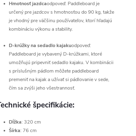
Hmotnosť jazdca
odpoveď: Paddleboard je
určený pre jazdcov s hmotnosťou do 90 kg, takže
je vhodný pre väčšinu používateľov, ktorí hľadajú
kombináciu výkonu a stability.
D-krúžky na sedadlo kajaku
odpoveď:
Paddleboard je vybavený D-krúžkami, ktoré
umožňujú pripevniť sedadlo kajaku. V kombinácii
s príslušným pádlom môžete paddleboard
premeniť na kajak a užívať si pádlovanie v sede,
čím sa zvýši jeho všestrannosť.
Technické špecifikácie:
Dĺžka
: 320 cm
Šírka
: 76 cm