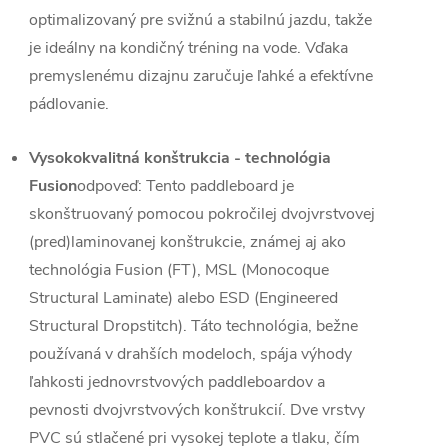
optimalizovaný pre svižnú a stabilnú jazdu, takže
je ideálny na kondičný tréning na vode. Vďaka
premyslenému dizajnu zaručuje ľahké a efektívne
pádlovanie.
Vysokokvalitná konštrukcia - technológia
Fusion
odpoveď: Tento paddleboard je
skonštruovaný pomocou pokročilej dvojvrstvovej
(pred)laminovanej konštrukcie, známej aj ako
technológia Fusion (FT), MSL (Monocoque
Structural Laminate) alebo ESD (Engineered
Structural Dropstitch). Táto technológia, bežne
používaná v drahších modeloch, spája výhody
ľahkosti jednovrstvových paddleboardov a
pevnosti dvojvrstvových konštrukcií. Dve vrstvy
PVC sú stlačené pri vysokej teplote a tlaku, čím