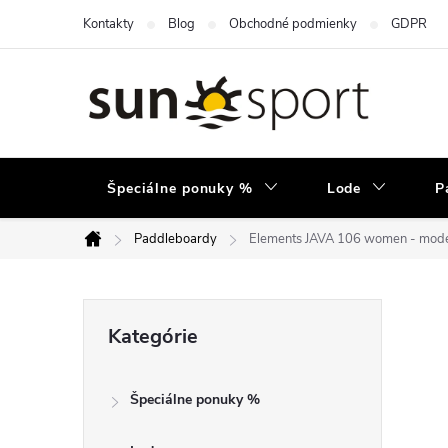
Prejsť
Kontakty
Blog
Obchodné podmienky
GDPR
na
obsah
Špeciálne ponuky %
Lode
P
Paddleboardy
Elements JAVA 106 women - mod
Domov
B
Preskočiť
Kategórie
kategórie
o
Špeciálne ponuky %
č