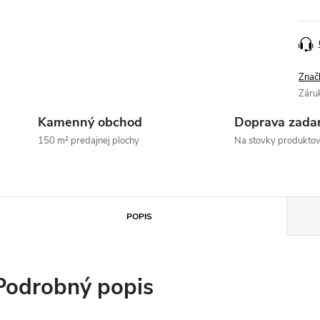
Znač
Záru
Kamenný obchod
Doprava zada
150 m² predajnej plochy
Na stovky produkto
POPIS
Podrobný popis