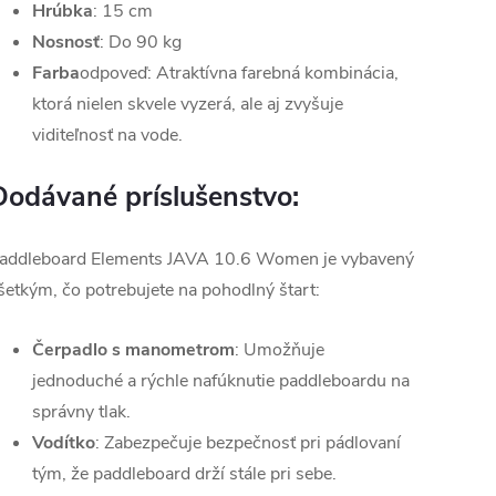
Hrúbka
: 15 cm
Nosnosť
: Do 90 kg
Farba
odpoveď: Atraktívna farebná kombinácia,
ktorá nielen skvele vyzerá, ale aj zvyšuje
viditeľnosť na vode.
Dodávané príslušenstvo:
addleboard Elements JAVA 10.6 Women je vybavený
šetkým, čo potrebujete na pohodlný štart:
Čerpadlo s manometrom
: Umožňuje
jednoduché a rýchle nafúknutie paddleboardu na
správny tlak.
Vodítko
: Zabezpečuje bezpečnosť pri pádlovaní
tým, že paddleboard drží stále pri sebe.