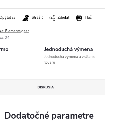
Opýtať sa
Strážiť
Zdieľať
Tlač
ka:
Elements gear
ka
:
24
rmo
Jednoduchá výmena
v
Jednoduchá výmena a vrátanie
tovaru
DISKUSIA
Dodatočné parametre