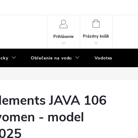
NÁKUPNÝ
KOŠÍK
Prázdny košík
Prihlásenie
ôcky
Oblečenie na vodu
Vodotesný program
lements JAVA 106
omen - model
025