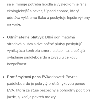
sa eliminuje potreba lepidla a výsledkom je ľahší,
ekologickejší a pevnejší paddleboard, ktorý
odoláva vyššiemu tlaku a poskytuje lepšie výkony
na vode.
Odnímateľné plutvy
a: Dlhá odnímateľná
stredová plutva a dve bočné plutvy poskytujú
vynikajúcu kontrolu smeru a stabilitu, zlepšujú
ovládanie paddleboardu a zvyšujú celkovú
bezpečnosť.
Protišmyková pena EVA
odpoveď: Povrch
paddleboardu je pokrytý protišmykovou penou
EVA, ktorá zaisťuje bezpečný a pohodlný pocit pri
jazde, aj keď je povrch mokrý.