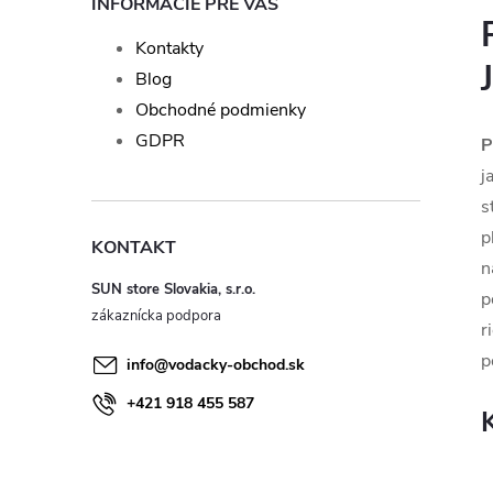
INFORMÁCIE PRE VÁS
Kontakty
Blog
Obchodné podmienky
GDPR
P
j
s
p
KONTAKT
n
SUN store Slovakia, s.r.o.
p
r
p
info
@
vodacky-obchod.sk
+421 918 455 587