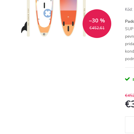
Kód:
–30 %
Padd
€452,61
SUP 
pevn
prid
kond
podm
€452
€
Jedn
cena