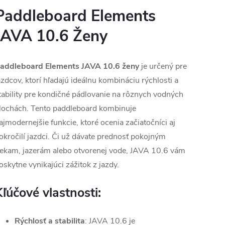
Paddleboard Elements
JAVA 10.6 Ženy
addleboard Elements JAVA 10.6 ženy
je určený pre
azdcov, ktorí hľadajú ideálnu kombináciu rýchlosti a
tability pre kondičné pádlovanie na rôznych vodných
lochách. Tento paddleboard kombinuje
ajmodernejšie funkcie, ktoré ocenia začiatočníci aj
okročilí jazdci. Či už dávate prednosť pokojným
iekam, jazerám alebo otvorenej vode, JAVA 10.6 vám
oskytne vynikajúci zážitok z jazdy.
Kľúčové vlastnosti:
Rýchlosť a stabilita
: JAVA 10.6 je