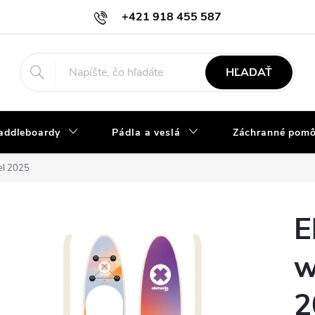
+421 918 455 587
info@vodacky-obchod.sk
HĽADAŤ
addleboardy
Pádla a veslá
Záchranné pom
el 2025
E
w
2