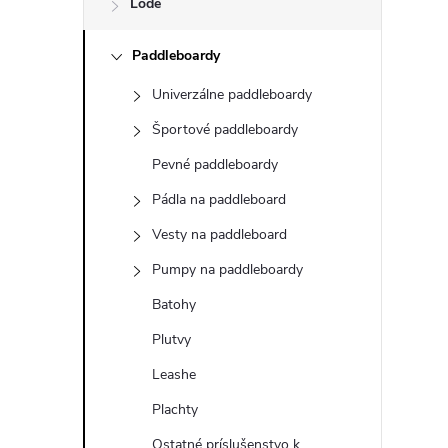
Lode
n
Paddleboardy
ý
Univerzálne paddleboardy
p
Športové paddleboardy
a
Pevné paddleboardy
Pádla na paddleboard
n
Vesty na paddleboard
e
Pumpy na paddleboardy
Batohy
l
Plutvy
Leashe
Plachty
Ostatné príslušenstvo k