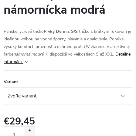
námornícka modrá
Pánske lycrové tričko
Prvky Dermis S/S
tričko s krátkym rukávom je
ideálnou voľbou na vodné športy, plávanie a opaľovanie. Ponúka
vysoký komfort, pružnosť a ochranu proti UV žiareniu v atraktívnej
farbe
námorná modrá
. K dispozícii vo veľkostiach S až XXL.
Detailné
informácie
Variant
€29,45
Jednotková