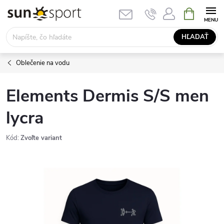
Prejsť
NÁKUPN
KOŠÍK
na
obsah
HĽADAŤ
Oblečenie na vodu
Elements Dermis S/S men
lycra
Kód:
Zvoľte variant