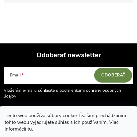
Odoberať newsletter
Z
Email
ODOBERAŤ
á
Vložením e-mailu súhlasíte s
podmienkami ochrany osobných
p
údajov
ä
Tento web používa súbory cookie. Ďalším prechádzaním
tohto webu vyjadrujete súhlas s ich používaním. Viac
t
informácií
tu
.