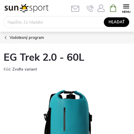
Prejsť
NÁKUPN
KOŠÍK
na
obsah
HĽADAŤ
Vodotesný program
EG Trek 2.0 - 60L
Kód:
Zvoľte variant