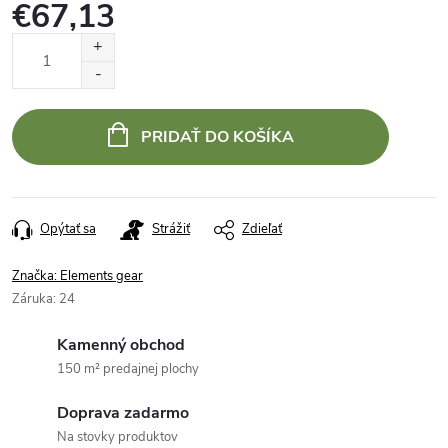
€67,13
Jednotková
cena:
PRIDAŤ DO KOŠÍKA
Opýtať sa
Strážiť
Zdieľať
Značka:
Elements gear
Záruka
:
24
Kamenný obchod
150 m² predajnej plochy
Doprava zadarmo
Na stovky produktov