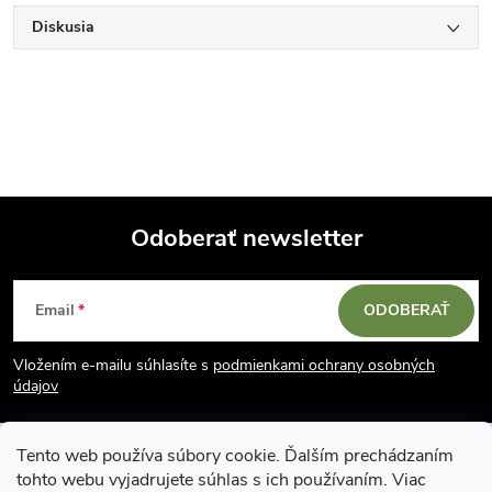
Diskusia
Odoberať newsletter
Z
Email
ODOBERAŤ
á
Vložením e-mailu súhlasíte s
podmienkami ochrany osobných
p
údajov
ä
Tento web používa súbory cookie. Ďalším prechádzaním
tohto webu vyjadrujete súhlas s ich používaním. Viac