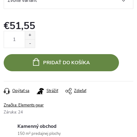
€51,55
Jednotková
cena:
PRIDAŤ DO KOŠÍKA
Opýtať sa
Strážiť
Zdieľať
Značka:
Elements gear
Záruka
:
24
Kamenný obchod
150 m² predajnej plochy