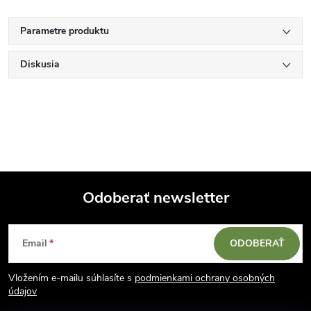
Parametre produktu
Diskusia
Odoberať newsletter
Z
Email
ODOBERAŤ
á
Vložením e-mailu súhlasíte s
podmienkami ochrany osobných
p
údajov