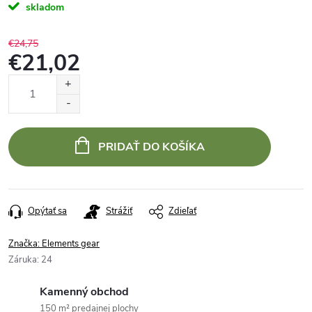
skladom
€24,75
€21,02
Jednotková
cena:
PRIDAŤ DO KOŠÍKA
Opýtať sa
Strážiť
Zdieľať
Značka:
Elements gear
Záruka
:
24
Kamenný obchod
150 m² predajnej plochy