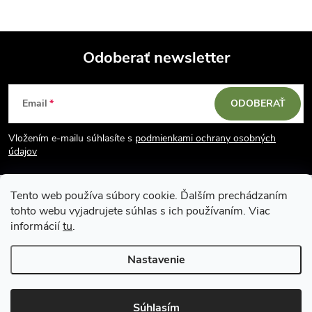
Odoberať newsletter
Z
Email
ODOBERAŤ
á
Vložením e-mailu súhlasíte s
podmienkami ochrany osobných
p
údajov
ä
Tento web používa súbory cookie. Ďalším prechádzaním
tohto webu vyjadrujete súhlas s ich používaním. Viac
t
informácií
tu
.
i
Nastavenie
Copyright 2026
Vodácky obchod SUN sport
. Všetky práva vyhradené.
e
Upraviť nastavenie cookies
Súhlasím