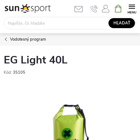
Prejsť
NÁKUPN
KOŠÍK
na
obsah
HĽADAŤ
Vodotesný program
EG Light 40L
Kód:
35105