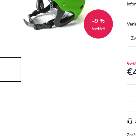
info
–9 %
Vari
€54,54
€54,
€
Jedn
cena
Znač