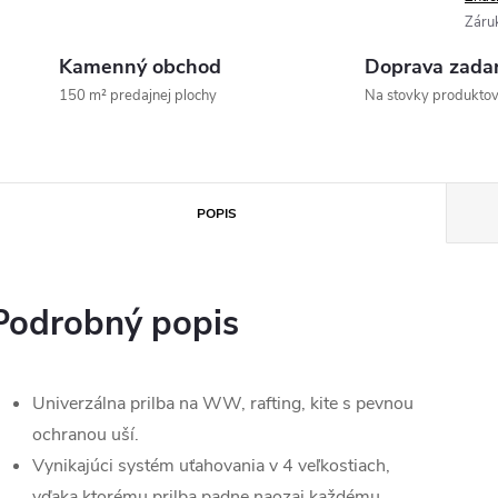
Záru
Kamenný obchod
Doprava zada
150 m² predajnej plochy
Na stovky produkto
POPIS
Podrobný popis
Univerzálna prilba na WW, rafting, kite s pevnou
ochranou uší.
Vynikajúci systém uťahovania v 4 veľkostiach,
vďaka ktorému prilba padne naozaj každému.