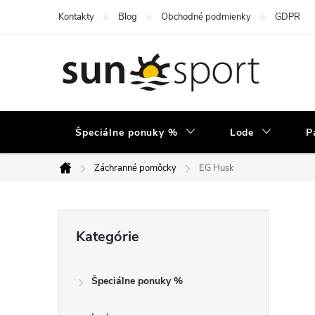
Prejsť
Kontakty
Blog
Obchodné podmienky
GDPR
na
obsah
Špeciálne ponuky %
Lode
P
Záchranné pomôcky
EG Husk
Domov
B
Preskočiť
Kategórie
kategórie
o
Špeciálne ponuky %
č