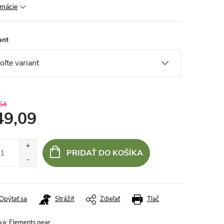
rmácie
ant
54
49,09
otková
:
PRIDAŤ DO KOŠÍKA
Opýtať sa
Strážiť
Zdieľať
Tlač
ka:
Elements gear