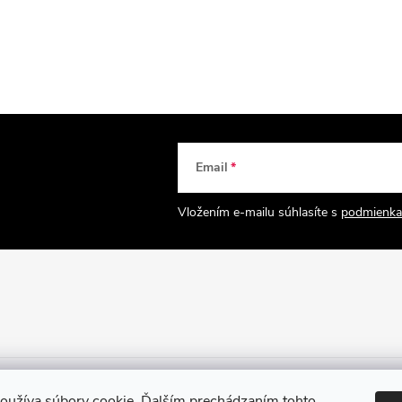
Email
Vložením e-mailu súhlasíte s
podmienka
oužíva súbory cookie. Ďalším prechádzaním tohto