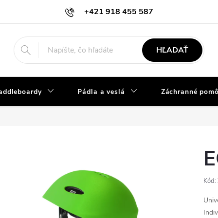
+421 918 455 587
info@vodacky-obchod.sk
HĽADAŤ
addleboardy
Pádla a veslá
Záchranné pom
E
Kód:
Univ
Indi