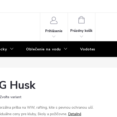
NÁKUPNÝ
KOŠÍK
Prázdny košík
Prihlásenie
ôcky
Oblečenie na vodu
Vodotesný program
G Husk
Zvoľte variant
erzálna prilba na WW, rafting, kite s pevnou ochranou uší.
viduálne ceny pre kluby, školy a požičovne.
Detailné