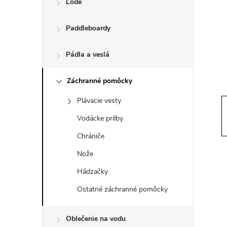
Lode
n
Paddleboardy
ý
p
Pádla a veslá
a
Záchranné pomôcky
Plávacie vesty
n
Vodácke prilby
e
Chrániče
Nože
l
Hádzačky
Ostatné záchranné pomôcky
Oblečenie na vodu