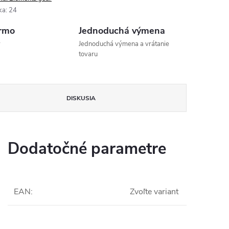
ka
:
24
rmo
Jednoduchá výmena
v
Jednoduchá výmena a vrátanie
tovaru
DISKUSIA
Dodatočné parametre
EAN
:
Zvoľte variant