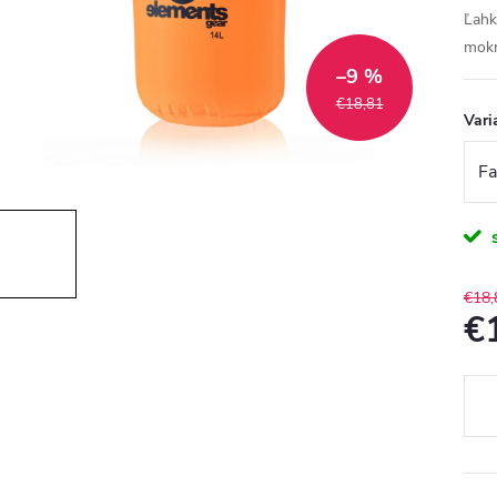
Ľahk
mokr
–9 %
€18,81
Vari
€18,
€
Jedn
cena