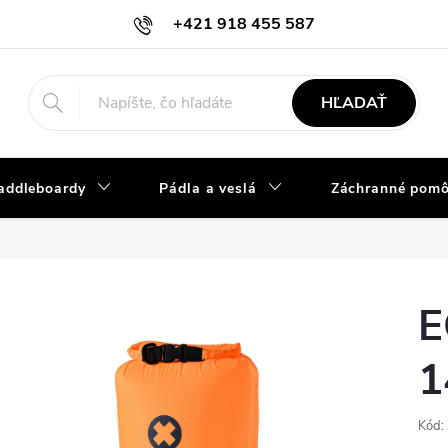
+421 918 455 587
info@vodacky-obchod.sk
HĽADAŤ
addleboardy
Pádla a veslá
Záchranné pom
E
1
Kód: