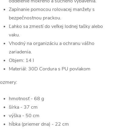
oddelenie mokrého a suchého vybavenia.
Zapínanie pomocou rolovacej manžety s
bezpečnostnou prackou.
Ľahko sa zmestí do veľkej lodnej tašky alebo
vaku.
Vhodný na organizáciu a ochranu vášho
zariadenia.
Objem: 14 l
Materiál: 30D Cordura s PU povlakom
ozmery:
hmotnosť - 68 g
šírka - 37 cm
výška - 50 cm
hĺbka (priemer dna) - 22 cm