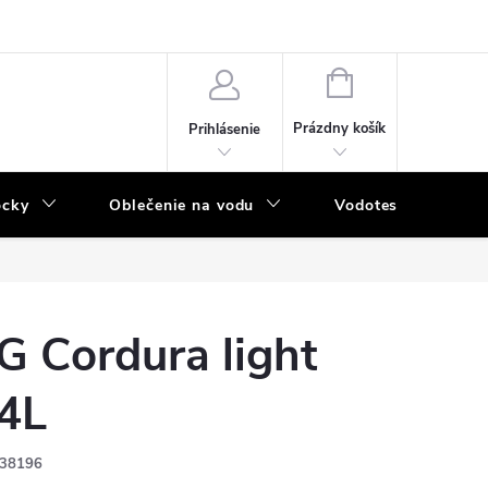
NÁKUPNÝ
KOŠÍK
Prázdny košík
Prihlásenie
ôcky
Oblečenie na vodu
Vodotesný program
G Cordura light
4L
38196