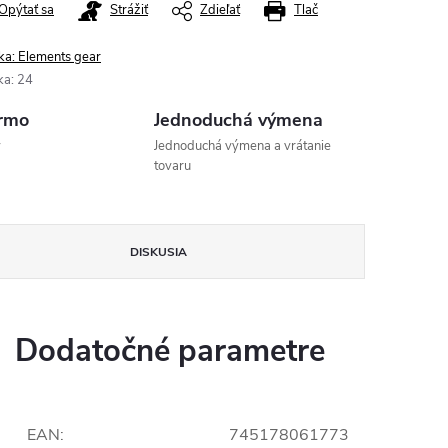
Opýtať sa
Strážiť
Zdieľať
Tlač
ka:
Elements gear
ka
:
24
rmo
Jednoduchá výmena
v
Jednoduchá výmena a vrátanie
tovaru
DISKUSIA
Dodatočné parametre
EAN
:
745178061773