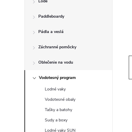
Lode
n
Paddleboardy
ý
p
Pádla a veslá
a
Záchranné pomôcky
n
Oblečenie na vodu
e
Vodotesný program
Lodné vaky
l
Vodotesné obaly
Tašky a batohy
Sudy a boxy
Lodné vaky SUN