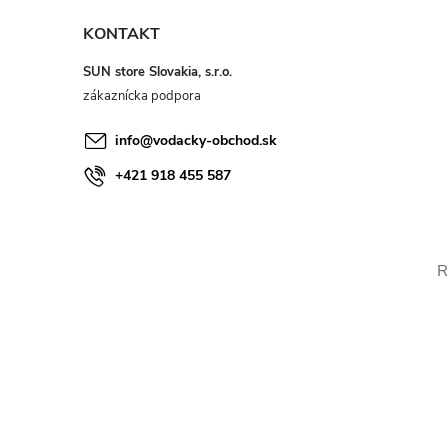
KONTAKT
SUN store Slovakia, s.r.o.
info
@
vodacky-obchod.sk
+421 918 455 587
R