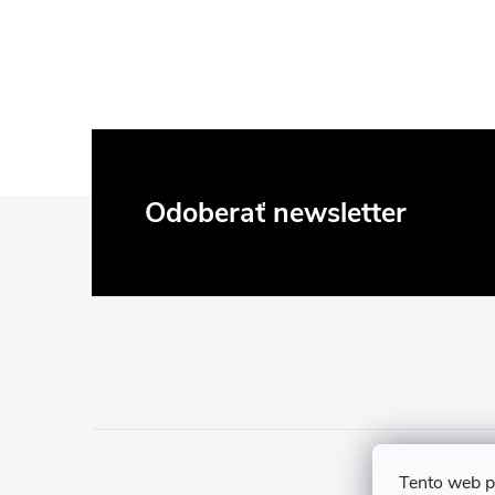
Z
Odoberať newsletter
á
p
ä
t
Tento web p