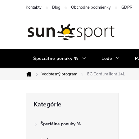
Prejsť
Kontakty
Blog
Obchodné podmienky
GDPR
na
obsah
Špeciálne ponuky %
Lode
P
Vodotesný program
EG Cordura light 14L
Domov
B
Preskočiť
Kategórie
kategórie
o
Špeciálne ponuky %
č