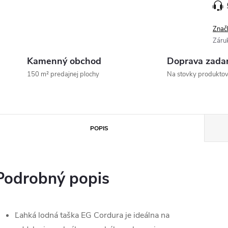
Znač
Záru
Kamenný obchod
Doprava zada
150 m² predajnej plochy
Na stovky produkto
POPIS
Podrobný popis
Ľahká lodná taška EG Cordura je ideálna na