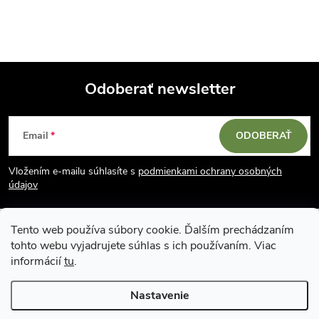
Odoberať newsletter
Z
Email
ODOBERAŤ
á
Vložením e-mailu súhlasíte s
podmienkami ochrany osobných
p
údajov
ä
Tento web používa súbory cookie. Ďalším prechádzaním
tohto webu vyjadrujete súhlas s ich používaním. Viac
t
informácií
tu
.
i
Nastavenie
Copyright 2026
Vodácky obchod SUN sport
. Všetky práva vyhradené.