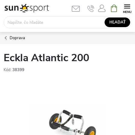
Prejsť
NÁKUPN
KOŠÍK
na
obsah
HĽADAŤ
Doprava
Eckla Atlantic 200
Kód:
38399