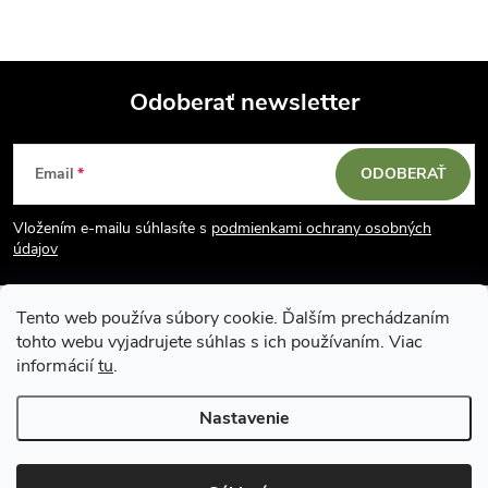
Odoberať newsletter
Z
Email
ODOBERAŤ
á
Vložením e-mailu súhlasíte s
podmienkami ochrany osobných
p
údajov
ä
Tento web používa súbory cookie. Ďalším prechádzaním
tohto webu vyjadrujete súhlas s ich používaním. Viac
t
informácií
tu
.
i
Nastavenie
Copyright 2026
Vodácky obchod SUN sport
. Všetky práva vyhradené.
e
Upraviť nastavenie cookies