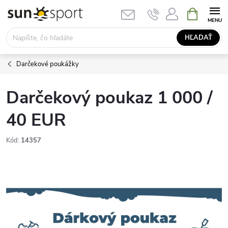
Prejsť
NÁKUPN
KOŠÍK
na
obsah
HĽADAŤ
Darčekové poukážky
Darčekový poukaz 1 000 /
40 EUR
Kód:
14357