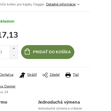
niče kolien pre kajaky Dagger.
Detailné informácie
skladom
17,13
otková
:
PRIDAŤ DO KOŠÍKA
Opýtať sa
Strážiť
Zdieľať
Tlač
ka:
Dagger
ka
:
24
rmo
Jednoduchá výmena
v
Jednoduchá výmena a vrátanie