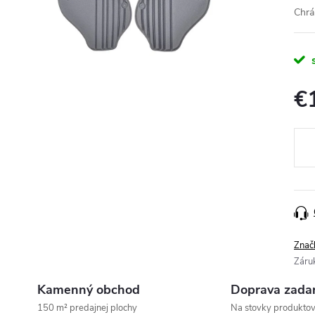
Chrá
€
Jedn
cena
Znač
Záru
Kamenný obchod
Doprava zada
150 m² predajnej plochy
Na stovky produkto