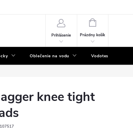
NÁKUPNÝ
KOŠÍK
Prázdny košík
Prihlásenie
ôcky
Oblečenie na vodu
Vodotesný program
agger knee tight
ads
107517