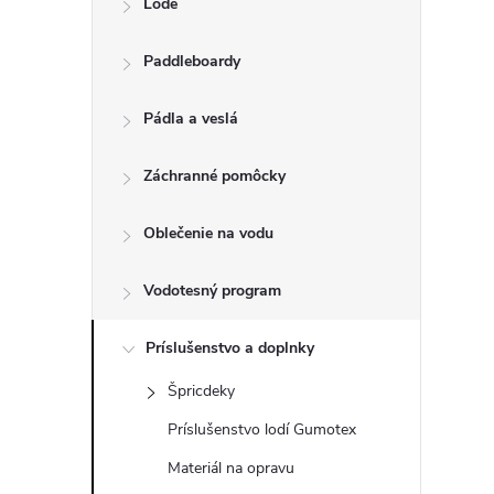
Lode
n
Paddleboardy
ý
p
Pádla a veslá
a
Záchranné pomôcky
n
Oblečenie na vodu
e
Vodotesný program
l
Príslušenstvo a doplnky
Špricdeky
Príslušenstvo lodí Gumotex
Materiál na opravu