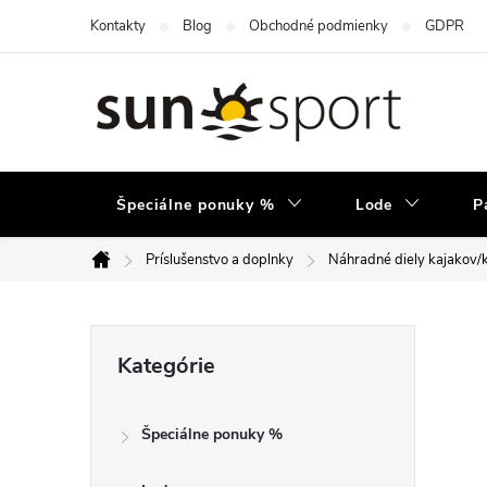
Prejsť
Kontakty
Blog
Obchodné podmienky
GDPR
na
obsah
Špeciálne ponuky %
Lode
P
Príslušenstvo a doplnky
Náhradné diely kajakov/
Domov
B
Preskočiť
Kategórie
kategórie
o
Špeciálne ponuky %
č