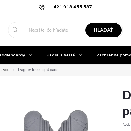
+421 918 455 587
info@vodacky-obchod.sk
HĽADAŤ
addleboardy
Pádla a veslá
Záchranné pom
kanoe
Dagger knee tight pads
D
p
Kód: