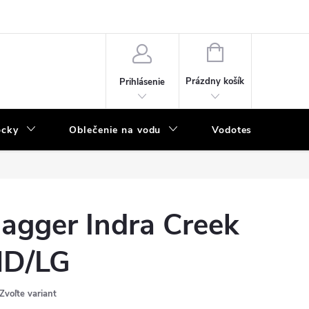
NÁKUPNÝ
KOŠÍK
Prázdny košík
Prihlásenie
ôcky
Oblečenie na vodu
Vodotesný program
agger Indra Creek
D/LG
Zvoľte variant