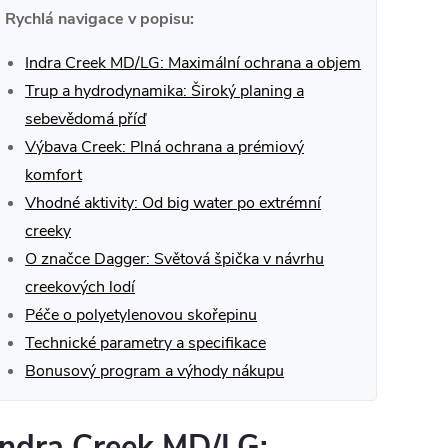
Rychlá navigace v popisu:
Indra Creek MD/LG: Maximální ochrana a objem
Trup a hydrodynamika: Široký planing a
sebevědomá příď
Výbava Creek: Plná ochrana a prémiový
komfort
Vhodné aktivity: Od big water po extrémní
creeky
O značce Dagger: Světová špička v návrhu
creekových lodí
Péče o polyetylenovou skořepinu
Technické parametry a specifikace
Bonusový program a výhody nákupu
Indra Creek MD/LG: