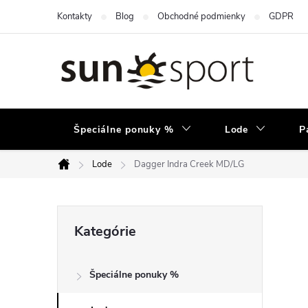
Prejsť
Kontakty
Blog
Obchodné podmienky
GDPR
na
obsah
Špeciálne ponuky %
Lode
P
Lode
Dagger Indra Creek MD/LG
Domov
B
Preskočiť
Kategórie
kategórie
o
Špeciálne ponuky %
č