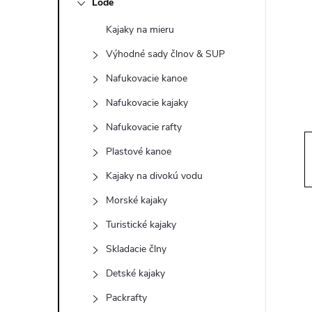
Lode
n
Kajaky na mieru
ý
Výhodné sady člnov & SUP
p
Nafukovacie kanoe
Nafukovacie kajaky
a
Nafukovacie rafty
n
Plastové kanoe
Kajaky na divokú vodu
e
Morské kajaky
l
Turistické kajaky
Skladacie člny
Detské kajaky
Packrafty