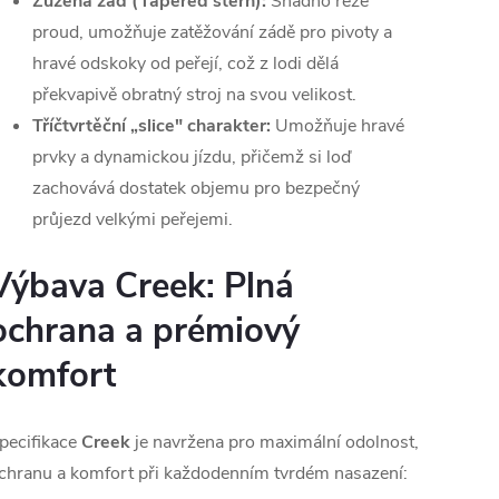
Zúžená záď (Tapered stern):
Snadno řeže
proud, umožňuje zatěžování zádě pro pivoty a
hravé odskoky od peřejí, což z lodi dělá
překvapivě obratný stroj na svou velikost.
Tříčtvrtěční „slice" charakter:
Umožňuje hravé
prvky a dynamickou jízdu, přičemž si loď
zachovává dostatek objemu pro bezpečný
průjezd velkými peřejemi.
Výbava Creek: Plná
ochrana a prémiový
komfort
pecifikace
Creek
je navržena pro maximální odolnost,
chranu a komfort při každodenním tvrdém nasazení: