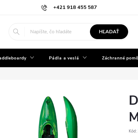
+421 918 455 587
info@vodacky-obchod.sk
HĽADAŤ
addleboardy
Pádla a veslá
Záchranné pom
D
M
Kód: