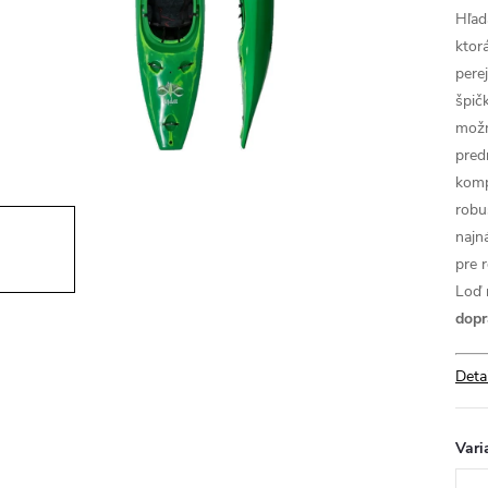
Hľad
ktor
pere
špičk
možn
pred
komp
robu
najn
pre 
Loď 
dopr
Deta
Vari