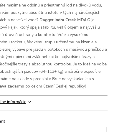
áte maximálne odolnú a priestrannú loď na divokú vodu,
á vám poskytne absolútnu istotu v tých najnáročnejších
jách a na veľkej vode?
Dagger Indra Creek MD/LG
je
ový kajak, ktorý spája stabilitu, veľký objem a najvyššiu
ú úroveň ochrany a komfortu. Vďaka vysokému
nému rockeru, širokému trupu určenému na klzanie a
letnej výbave pre jazdu v potokoch s masívnou priečkou a
stnými opierkami zvládnete aj tie najtvrdšie nárazy a
áročnejšie trasy s absolútnou kontrolou. Je to ideálna voľba
robustnejších jazdcov (64–113+ kg) a náročné expedície.
máme na sklade v predajni v Brne na vyskúšanie a s
ava zadarmo
po celom území Českej republiky!
ilné informácie
ant