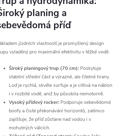
Trup a hydrodynamika:
Široký planing a
sebevědomá příď
ákladem jízdních vlastností je promyšlený design
rupu vyladěný pro maximální efektivitu v těžké vodě:
Široký planingový trup (70 cm):
Poskytuje
stabilní střední část a výrazné, ale čitelné hrany.
Loď je rychlá, skvěle surfuje a je citlivá na náklon
i v rozbité vodě, aniž by působila nemotorně.
Vysoký příďový rocker:
Podporuje sebevědomé
boofy a čisté překonávání horizontů, zatímco
zajišťuje, že příď zůstane nad vodou i v
mohutných válcích.