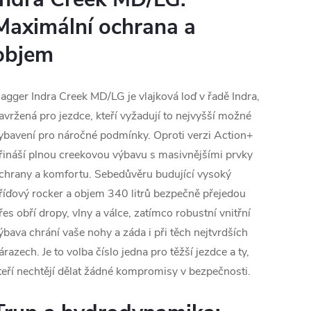
Maximální ochrana a
objem
agger Indra Creek MD/LG je vlajková loď v řadě Indra,
avržená pro jezdce, kteří vyžadují to nejvyšší možné
ybavení pro náročné podmínky. Oproti verzi Action+
řináší plnou creekovou výbavu s masivnějšími prvky
chrany a komfortu. Sebedůvěru budující vysoký
říďový rocker a objem 340 litrů bezpečně přejedou
řes obří dropy, vlny a válce, zatímco robustní vnitřní
ýbava chrání vaše nohy a záda i při těch nejtvrdších
árazech. Je to volba číslo jedna pro těžší jezdce a ty,
teří nechtějí dělat žádné kompromisy v bezpečnosti.