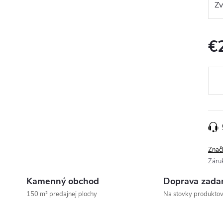
€
Jedn
cena
Znač
Záru
Kamenný obchod
Doprava zada
150 m² predajnej plochy
Na stovky produkto