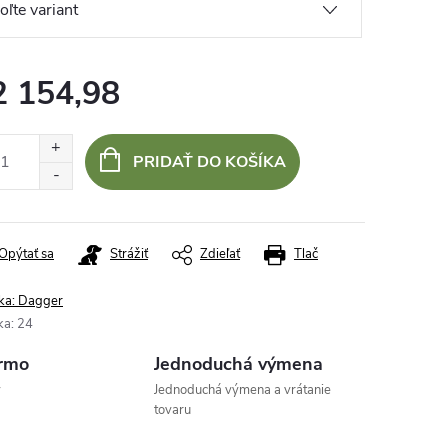
2 154,98
otková
:
PRIDAŤ DO KOŠÍKA
Opýtať sa
Strážiť
Zdieľať
Tlač
ka:
Dagger
ka
:
24
rmo
Jednoduchá výmena
v
Jednoduchá výmena a vrátanie
tovaru