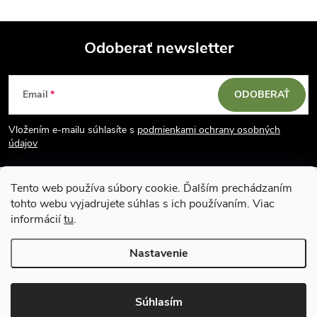
Odoberať newsletter
Z
Email
ODOBERAŤ
á
Vložením e-mailu súhlasíte s
podmienkami ochrany osobných
p
údajov
ä
Tento web používa súbory cookie. Ďalším prechádzaním
tohto webu vyjadrujete súhlas s ich používaním. Viac
t
informácií
tu
.
i
Nastavenie
Copyright 2026
Vodácky obchod SUN sport
. Všetky práva vyhradené.
e
Upraviť nastavenie cookies
Súhlasím
Vytvoril Shoptet