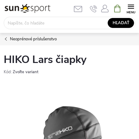
Prejsť
NÁKUPN
KOŠÍK
na
obsah
HĽADAŤ
Neoprénové príslušenstvo
HIKO Lars čiapky
Kód:
Zvoľte variant