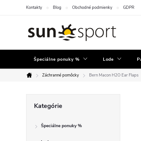
Prejsť
Kontakty
Blog
Obchodné podmienky
GDPR
na
obsah
Špeciálne ponuky %
Lode
P
Záchranné pomôcky
Bern Macon H2O Ear Flaps
Domov
B
Preskočiť
Kategórie
kategórie
o
Špeciálne ponuky %
č