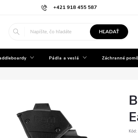
+421 918 455 587
info@vodacky-obchod.sk
HĽADAŤ
addleboardy
Pádla a veslá
Záchranné pom
B
E
Kód: