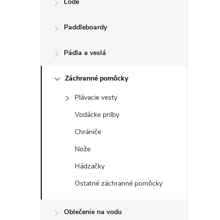
Lode
n
Paddleboardy
ý
p
Pádla a veslá
a
Záchranné pomôcky
Plávacie vesty
n
Vodácke prilby
e
Chrániče
Nože
l
Hádzačky
Ostatné záchranné pomôcky
Oblečenie na vodu