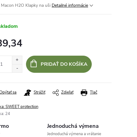
 Macon H2O Klapky na uši
Detailné informácie
skladom
39,34
otková
:
PRIDAŤ DO KOŠÍKA
Opýtať sa
Strážiť
Zdieľať
Tlač
ka:
SWEET protection
ka
:
24
rmo
Jednoduchá výmena
v
Jednoduchá výmena a vrátanie