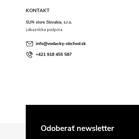
KONTAKT
SUN store Slovakia, s.r.o.
info
@
vodacky-obchod.sk
+421 918 455 587
Z
Odoberať newsletter