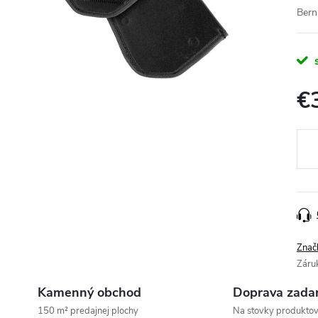
Bern
€
Jedn
cena
Znač
Záru
Kamenný obchod
Doprava zada
150 m² predajnej plochy
Na stovky produkto