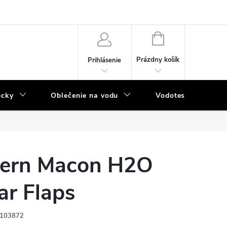
NÁKUPNÝ
KOŠÍK
Prázdny košík
Prihlásenie
ôcky
Oblečenie na vodu
Vodotesný program
ern Macon H2O
ar Flaps
103872