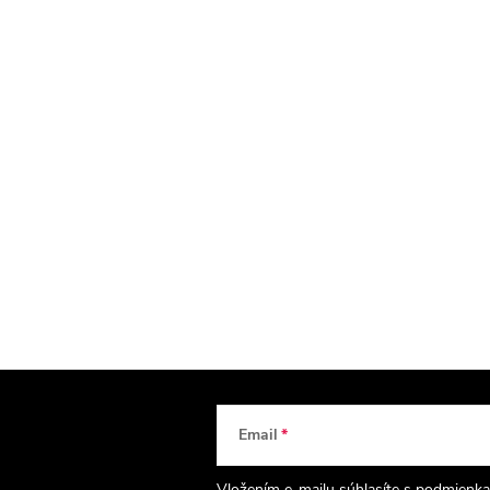
Email
Vložením e-mailu súhlasíte s
podmienka